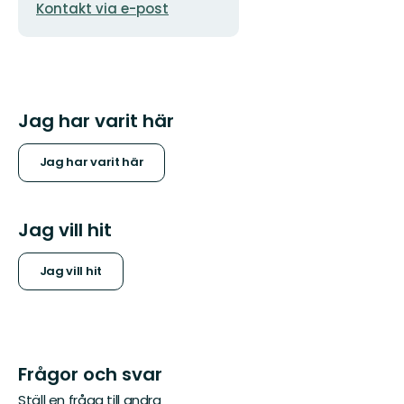
Kontakt via e-post
postadress
Jag har varit här
Jag har varit här
Jag vill hit
Jag vill hit
Frågor och svar
Ställ en fråga till andra