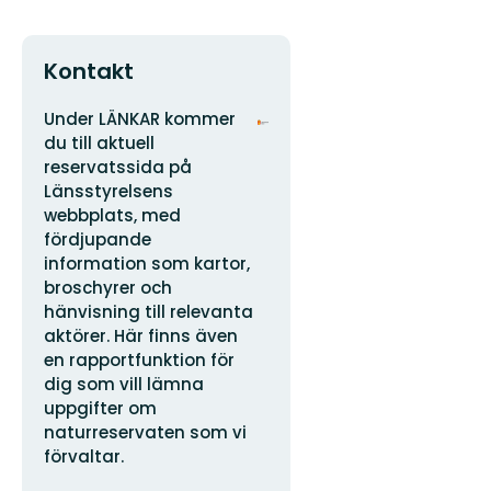
Kontakt
Adress
Organisationens
Under LÄNKAR kommer
logotyp
du till aktuell
reservatssida på
Länsstyrelsens
webbplats, med
fördjupande
information som kartor,
broschyrer och
hänvisning till relevanta
aktörer. Här finns även
en rapportfunktion för
dig som vill lämna
uppgifter om
naturreservaten som vi
förvaltar.
E-