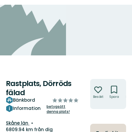
Rastplats, Dörröds
Åtgärder
fälad
Besökt
Spara
Hitt
av
Bänkbord
hit
5
betygsätt
Information
denna plats!
stjärnor
Län:
Skåne län
6809.94 km från dig