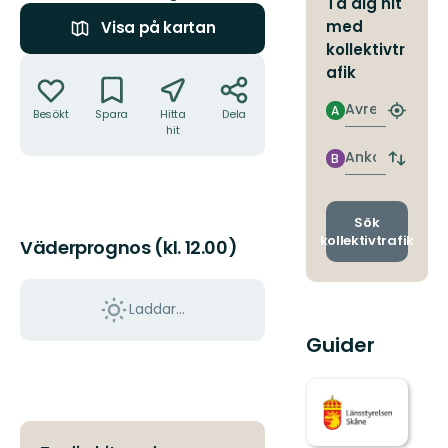
Ta dig hit
med
Visa på kartan
kollektivtr
Åtgärder
afik
Avresa
A
Besökt
Spara
Hitta
Dela
Hitta
hit
närmas
hållpla
Ankomst
B
Byt
avgång
och
ankomst
Sök
kollektivtrafik
Väderprognos (kl. 12.00)
Laddar...
Guider