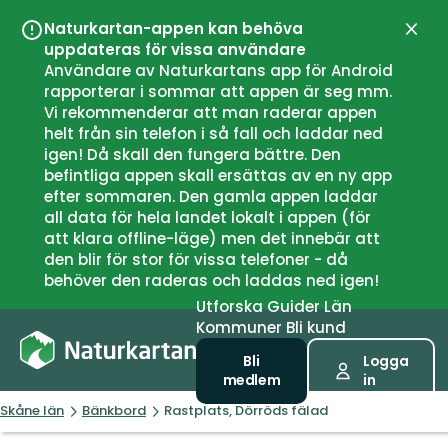
Naturkartan-appen kan behöva
Stän
uppdateras för vissa användare
Användare av Naturkartans app för Android
rapporterar i sommar att appen är seg mm.
Vi rekommenderar att man raderar appen
helt från sin telefon i så fall och laddar ned
igen! Då skall den fungera bättre. Den
befintliga appen skall ersättas av en ny app
efter sommaren. Den gamla appen laddar
all data för hela landet lokalt i appen (för
att klara offline-läge) men det innebär att
den blir för stor för vissa telefoner - då
behöver den raderas och laddas ned igen!
Utforska
Guider
Län
Kommuner
Bli kund
Bli
Logga
medlem
in
Skåne län
Bänkbord
Rastplats, Dörröds fälad