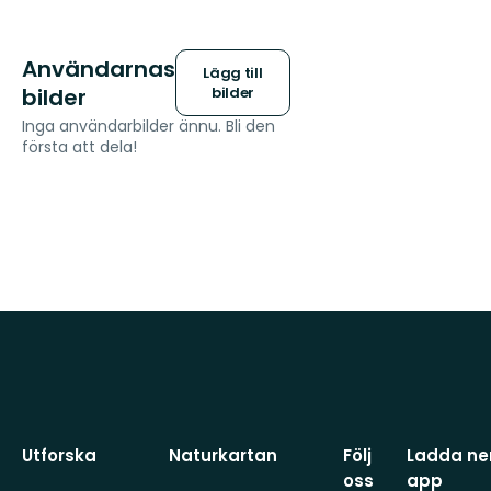
Användarnas
Lägg till
bilder
bilder
Inga användarbilder ännu. Bli den
första att dela!
Utforska
Naturkartan
Följ
Ladda ner
oss
app