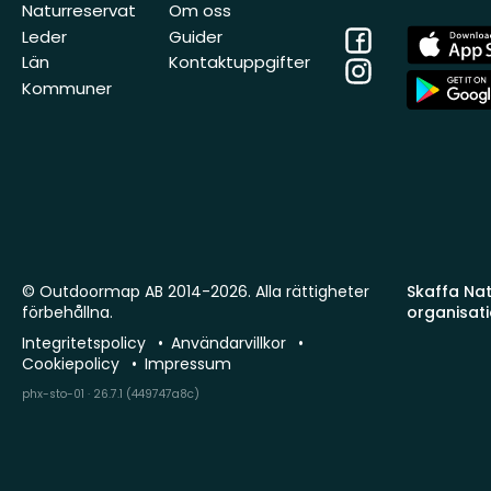
Naturreservat
Om oss
Facebook
App
Leder
Guider
Store
Län
Kontaktuppgifter
Instagram
App
Kommuner
Store
© Outdoormap AB 2014-2026. Alla rättigheter
Skaffa Natu
förbehållna.
organisat
Integritetspolicy
Användarvillkor
Cookiepolicy
Impressum
phx-sto-01 · 26.7.1 (449747a8c)