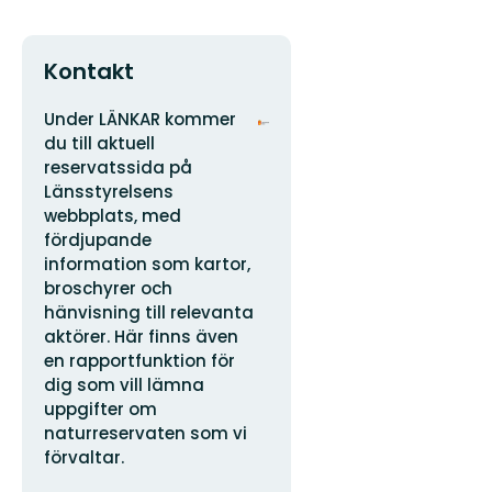
Kontakt
Adress
Organisationens
Under LÄNKAR kommer
logotyp
du till aktuell
reservatssida på
Länsstyrelsens
webbplats, med
fördjupande
information som kartor,
broschyrer och
hänvisning till relevanta
aktörer. Här finns även
en rapportfunktion för
dig som vill lämna
uppgifter om
naturreservaten som vi
förvaltar.
E-