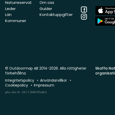
Naturreservat
Om oss
Facebook
App
Leder
Guider
Store
Län
Kontaktuppgifter
Instagram
App
Kommuner
Store
© Outdoormap AB 2014-2026. Alla rättigheter
Skaffa Natu
förbehållna.
organisat
Integritetspolicy
Användarvillkor
Cookiepolicy
Impressum
phx-sto-01 · 26.7.1 (449747a8c)