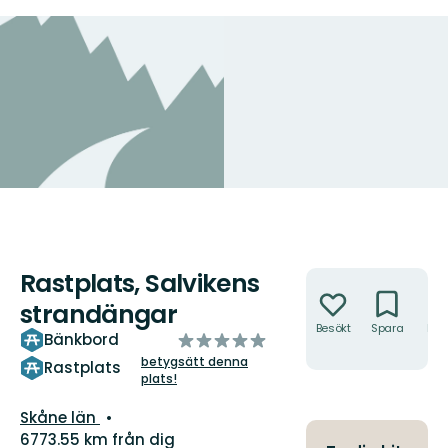
Rastplats, Salvikens
Åtgärder
strandängar
Besökt
Spara
Hitt
av
Bänkbord
hit
5
betygsätt denna
Rastplats
plats!
stjärnor
Län:
Skåne län
6773.55 km från dig