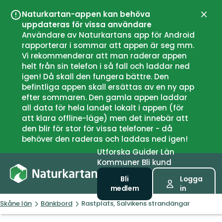
Naturkartan-appen kan behöva
Stän
uppdateras för vissa användare
Användare av Naturkartans app för Android
rapporterar i sommar att appen är seg mm.
Vi rekommenderar att man raderar appen
helt från sin telefon i så fall och laddar ned
igen! Då skall den fungera bättre. Den
befintliga appen skall ersättas av en ny app
efter sommaren. Den gamla appen laddar
all data för hela landet lokalt i appen (för
att klara offline-läge) men det innebär att
den blir för stor för vissa telefoner - då
behöver den raderas och laddas ned igen!
Utforska
Guider
Län
Kommuner
Bli kund
Bli
Logga
medlem
in
Skåne län
Bänkbord
Rastplats, Salvikens strandängar