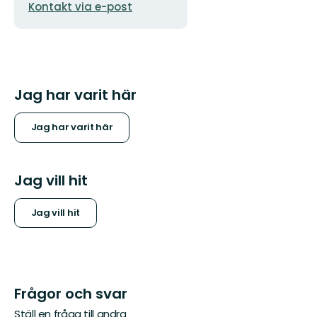
Kontakt via e-post
postadress
Jag har varit här
Jag har varit här
Jag vill hit
Jag vill hit
Frågor och svar
Ställ en fråga till andra