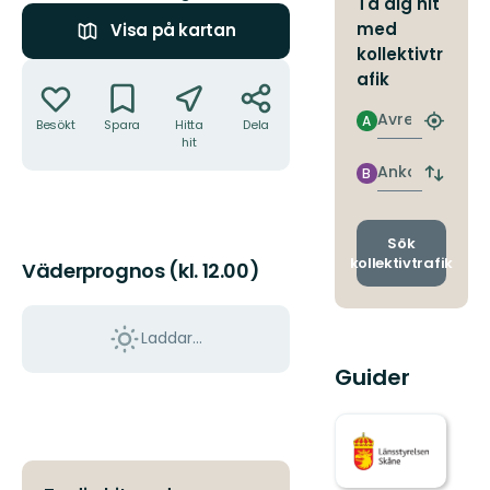
Ta dig hit
med
Visa på kartan
kollektivtr
Åtgärder
afik
Avresa
A
Besökt
Spara
Hitta
Dela
Hitta
hit
närmas
hållpla
Ankomst
B
Byt
avgång
och
ankomst
Sök
kollektivtrafik
Väderprognos (kl. 12.00)
Laddar...
Guider