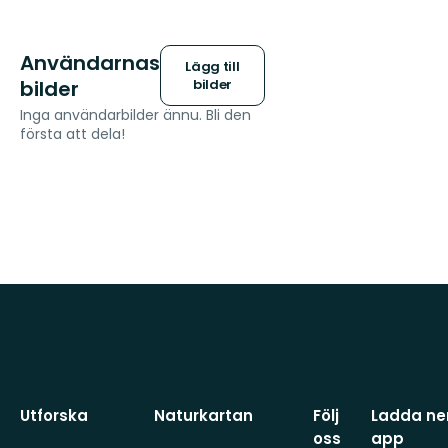
Användarnas
Lägg till
bilder
bilder
Inga användarbilder ännu. Bli den
första att dela!
Utforska
Naturkartan
Följ
Ladda ner
oss
app