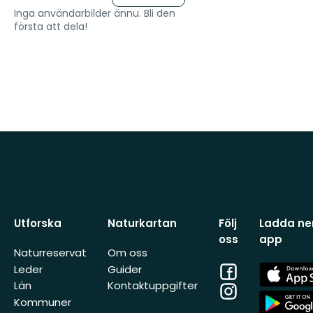
Inga användarbilder ännu. Bli den
första att dela!
Utforska
Naturkartan
Följ
Ladda ner
oss
app
Naturreservat
Om oss
Facebook
App
Leder
Guider
Store
Län
Kontaktuppgifter
Instagram
App
Kommuner
Store