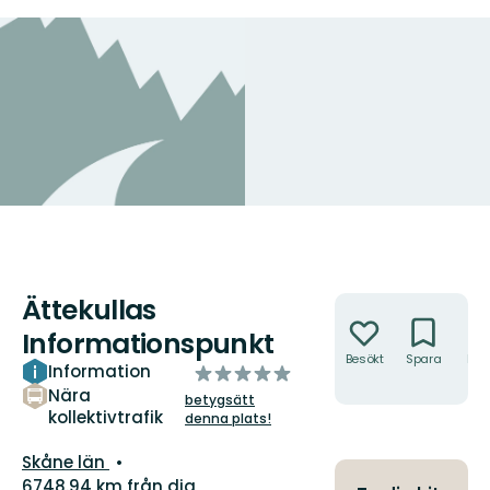
Ättekullas
Åtgärder
Informationspunkt
Besökt
Spara
Hitt
Information
av
hit
5
Nära
betygsätt
kollektivtrafik
stjärnor
denna plats!
Län:
Skåne län
6748.94 km från dig