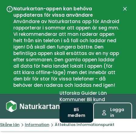
Naturkartan-appen kan behöva
Stän
uppdateras för vissa användare
Användare av Naturkartans app för Android
rapporterar i sommar att appen är seg mm.
Vi rekommenderar att man raderar appen
helt från sin telefon i så fall och laddar ned
igen! Då skall den fungera bättre. Den
befintliga appen skall ersättas av en ny app
efter sommaren. Den gamla appen laddar
all data för hela landet lokalt i appen (för
att klara offline-läge) men det innebär att
den blir för stor för vissa telefoner - då
behöver den raderas och laddas ned igen!
Utforska
Guider
Län
Kommuner
Bli kund
Bli
Logga
medlem
in
Skåne län
Information
Ättekullas Informationspunkt