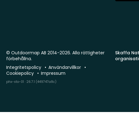
© Outdoormap AB 2014-2026. Alla rättigheter
Skaffa Natu
förbehållna.
organisat
Integritetspolicy
Användarvillkor
Cookiepolicy
Impressum
phx-sto-01 · 26.7.1 (449747a8c)