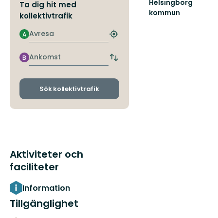
Helsingborg
Ta dig hit med
kommun
kollektivtrafik
Helsingborg
är
Avresa
A
Hitta
staden
närmaste
för
hållplats
Ankomst
B
dig
Byt
som
avgångs-
vill
och
natur!
ankomsthållplatser
Sök kollektivtrafik
Aktiviteter och
faciliteter
Information
Tillgänglighet