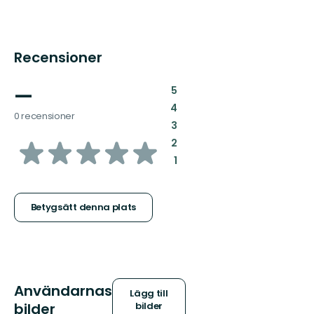
Recensioner
—
:
5
:
4
0 recensioner
:
3
av
:
2
:
1
5
stjärnor
Betygsätt denna plats
Användarnas
Lägg till
bilder
bilder