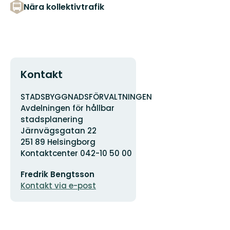
Nära kollektivtrafik
Kontakt
Adress
Organisationens
STADSBYGGNADSFÖRVALTNINGEN
logotyp
Avdelningen för hållbar
stadsplanering
Järnvägsgatan 22
251 89 Helsingborg
Kontaktcenter 042-10 50 00
E-
Fredrik Bengtsson
postadress
Kontakt via e-post