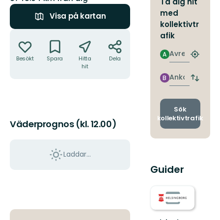
Ta dig hit
med
Visa på kartan
kollektivtr
Åtgärder
afik
Avresa
A
Hitta
Besökt
Spara
Hitta
Dela
närmas
hit
hållpla
Ankomst
B
Byt
avgång
och
ankomst
Sök
kollektivtrafik
Väderprognos (kl. 12.00)
Laddar...
Guider