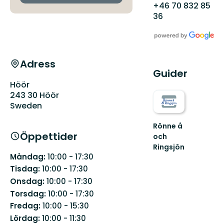
+46 70 832 85
36
Adress
Guider
Höör
243 30 Höör
Sweden
Rönne å
Öppettider
och
Ringsjön
Vattennära
Måndag:
10:00 - 17:30
upplevelser
Tisdag:
10:00 - 17:30
du
Onsdag:
10:00 - 17:30
bär
Torsdag:
10:00 - 17:30
med
dig
Fredag:
10:00 - 15:30
länge!
Lördag:
10:00 - 11:30