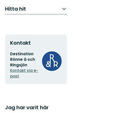
Hitta hit
Kontakt
E-
Organisationens
Destination
postadress
logotyp
Rönne å och
Ringsjön
Kontakt via e-
post
Jag har varit här