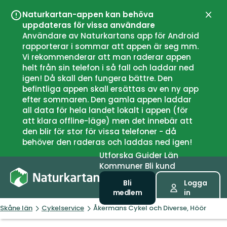
Naturkartan-appen kan behöva
Stän
uppdateras för vissa användare
Användare av Naturkartans app för Android
rapporterar i sommar att appen är seg mm.
Vi rekommenderar att man raderar appen
helt från sin telefon i så fall och laddar ned
igen! Då skall den fungera bättre. Den
befintliga appen skall ersättas av en ny app
efter sommaren. Den gamla appen laddar
all data för hela landet lokalt i appen (för
att klara offline-läge) men det innebär att
den blir för stor för vissa telefoner - då
behöver den raderas och laddas ned igen!
Utforska
Guider
Län
Kommuner
Bli kund
Bli
Logga
medlem
in
Skåne län
Cykelservice
Åkermans Cykel och Diverse, Höör