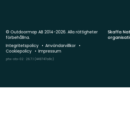
© Outdoormap AB 2014-2026. Alla rättigheter
Skaffa Natu
förbehållna.
organisat
Integritetspolicy
Användarvillkor
Cookiepolicy
Impressum
phx-sto-02 · 26.7.1 (449747a8c)