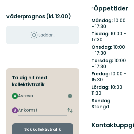
Öppettider
Väderprognos (kl. 12.00)
Måndag:
10:00
- 17:30
Tisdag:
10:00 -
Laddar...
17:30
Onsdag:
10:00
- 17:30
Torsdag:
10:00
- 17:30
Fredag:
10:00 -
Ta dig hit med
15:30
kollektivtrafik
Lördag:
10:00 -
11:30
Avresa
A
Hitta
Söndag:
närmaste
Stängd
hållplats
Ankomst
B
Byt
avgångs-
och
Kontaktuppgi
ankomsthållplatser
Sök kollektivtrafik