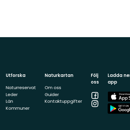
Utforska
Naturkartan
Följ
Ladda ner
oss
app
Naturreservat
Om oss
Facebook
App
Leder
Guider
Store
Län
Kontaktuppgifter
Instagram
App
Kommuner
Store