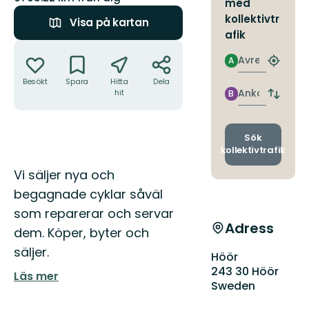
med
kollektivtr
Visa på kartan
afik
Åtgärder
Avresa
A
Hitta
närmas
Besökt
Spara
Hitta
Dela
hållpla
Ankomst
hit
B
Byt
avgång
och
ankomst
Sök
kollektivtrafik
Beskrivning
Vi säljer nya och
begagnade cyklar såväl
som reparerar och servar
Adress
dem. Köper, byter och
säljer.
Höör
243 30 Höör
Läs mer
Sweden