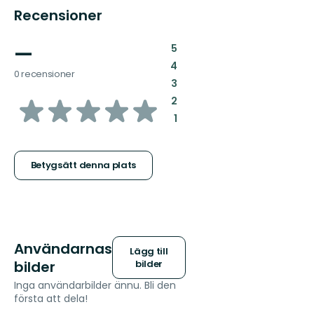
Recensioner
—
:
5
:
4
0 recensioner
:
3
av
:
2
:
1
5
stjärnor
Betygsätt denna plats
Användarnas
Lägg till
bilder
bilder
Inga användarbilder ännu. Bli den
första att dela!