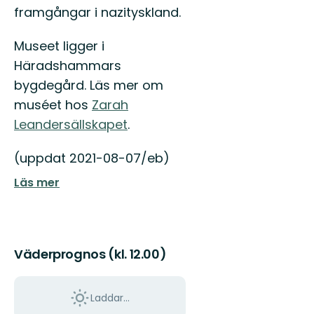
Östgötaleden,
framgångar i nazityskland.
150
mils
vandring
Museet ligger i
...
Häradshammars
bygdegård. Läs mer om
muséet hos
Zarah
Leandersällskapet
.
(uppdat 2021-08-07/eb)
Läs mer
Väderprognos (kl. 12.00)
Laddar...