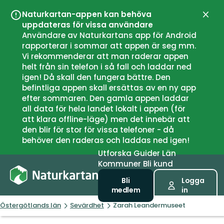
Naturkartan-appen kan behöva
Stän
uppdateras för vissa användare
Användare av Naturkartans app för Android
rapporterar i sommar att appen är seg mm.
Vi rekommenderar att man raderar appen
helt från sin telefon i så fall och laddar ned
igen! Då skall den fungera bättre. Den
befintliga appen skall ersättas av en ny app
efter sommaren. Den gamla appen laddar
all data för hela landet lokalt i appen (för
att klara offline-läge) men det innebär att
den blir för stor för vissa telefoner - då
behöver den raderas och laddas ned igen!
Utforska
Guider
Län
Kommuner
Bli kund
Bli
Logga
medlem
in
Östergötlands län
Sevärdhet
Zarah Leandermuseet