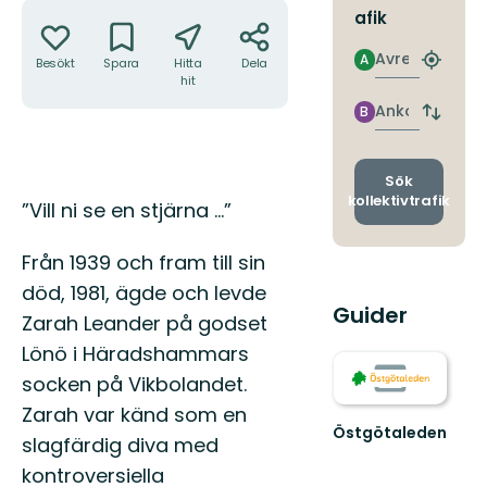
Åtgärder
afik
Avresa
A
Besökt
Spara
Hitta
Dela
Hitta
hit
närmas
hållpla
Ankomst
B
Byt
avgång
och
ankomst
Sök
kollektivtrafik
Beskrivning
”Vill ni se en stjärna …”
Från 1939 och fram till sin
död, 1981, ägde och levde
Guider
Zarah Leander på godset
Lönö i Häradshammars
socken på Vikbolandet.
Zarah var känd som en
Östgötaleden
slagfärdig diva med
Välkommen
till
kontroversiella