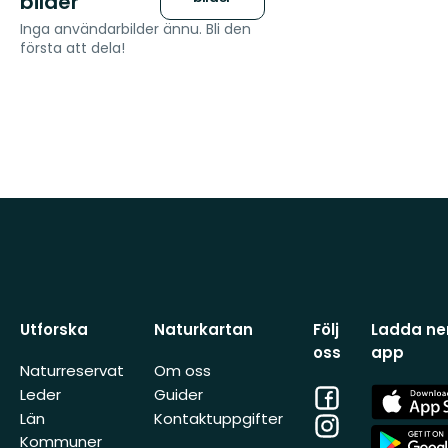
bilder
Inga användarbilder ännu. Bli den
första att dela!
Utforska
Naturkartan
Följ
Ladda ner
oss
app
Naturreservat
Om oss
Facebook
App
Leder
Guider
Store
Län
Kontaktuppgifter
Instagram
App
Kommuner