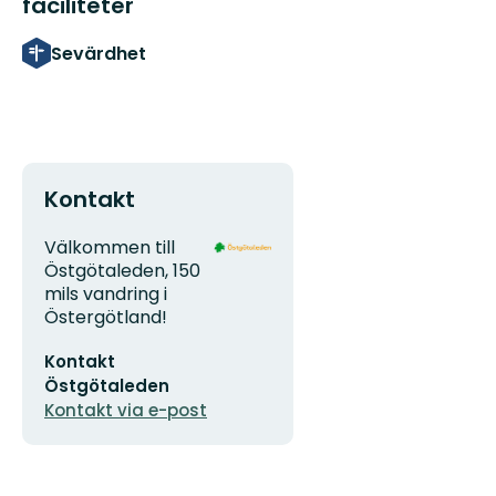
faciliteter
Sevärdhet
Kontakt
Adress
Organisationens
Välkommen till
logotyp
Östgötaleden, 150
mils vandring i
Östergötland!
E-
Kontakt
postadress
Östgötaleden
Kontakt via e-post