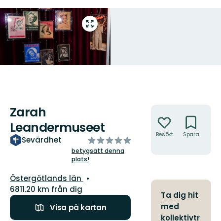
Gå
till
helskärmsläge
Zarah
Åtgärder
Leandermuseet
Besökt
Spara
Hitt
av
Sevärdhet
hit
5
betygsätt denna
plats!
stjärnor
Län:
Östergötlands län
6811.20 km från dig
Ta dig hit
med
Visa på kartan
kollektivtr