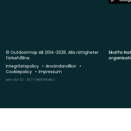
Store
© Outdoormap AB 2014-2026. Alla rättigheter
Skaffa Natu
förbehållna.
organisat
Integritetspolicy
Användarvillkor
Cookiepolicy
Impressum
phx-sto-02 · 26.7.1 (449747a8c)