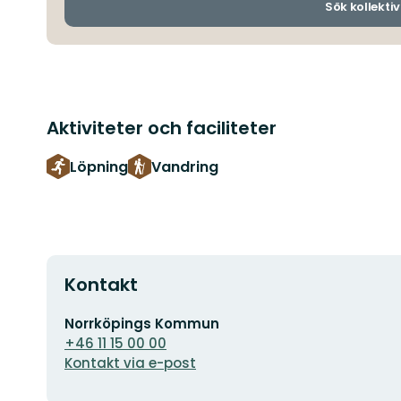
Sök kollektiv
Aktiviteter och faciliteter
Löpning
Vandring
Kontakt
E-
Norrköpings Kommun
postadress
+46 11 15 00 00
Kontakt via e-post