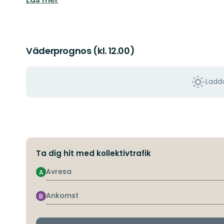
Väderprognos (kl. 12.00)
Ladda
Ta dig hit med kollektivtrafik
Avresa
A
Ankomst
B