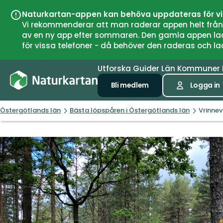
Naturkartan-appen kan behöva uppdateras för v
Vi rekommenderar att man raderar appen helt från si
av en ny app efter sommaren. Den gamla appen laddar
för vissa telefoner - då behöver den raderas och l
Utforska
Guider
Län
Kommuner
Bli medlem
Logga in
Östergötlands län
Bästa löpspåren i Östergötlands län
Vrinnev