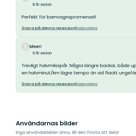
8 år sedan
Perfekt för barnvagnspromenad!
Svara på denna recension
Rapportera
Meeri
9 år sedan
Trevligt halvmilsspår. Några längre backar, både up
en halvminut/km lägre tempo än vid flackt ungefär
Svara på denna recension
Rapportera
Användarnas bilder
Inga användarbilder ännu. Bli den första att dela!