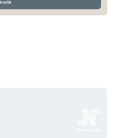
ankomsthållplatser
trafik
Organisationens
logotyp