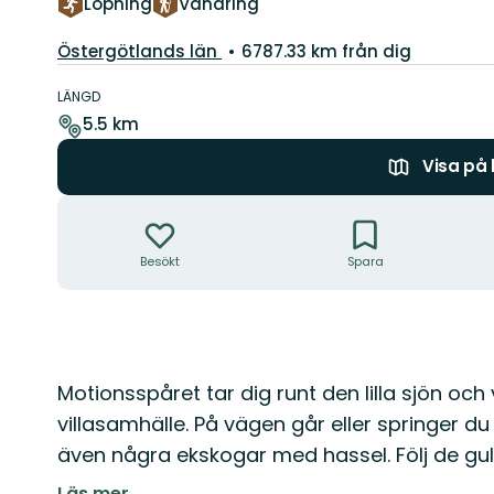
Löpning
Vandring
Län:
Östergötlands län
6787.33 km från dig
Information
om
LÄNGD
leden
5.5 km
Visa på
Åtgärder
Besökt
Spara
Beskrivning
Motionsspåret tar dig runt den lilla sjön och 
villasamhälle. På vägen går eller springer 
även några ekskogar med hassel. Följ de gu
Läs mer