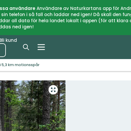
issa användare
Användare av Naturkartans app för Andr
n telefon i så fall och laddar ned igen! Då skall den fun
 all data för hela landet lokalt i appen (för att klara of
addas ned igen!
Bli kund
i 5,3 km motionsspår
Gå
till
helskärmsläge