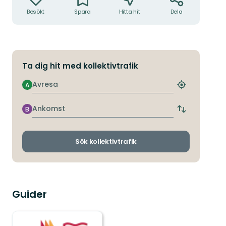
Besökt
Spara
Hitta hit
Dela
Ta dig hit med kollektivtrafik
Avresa
A
Hitta
närmaste
hållplats
Ankomst
B
Byt
avgångs-
och
ankomsthållp
Sök kollektivtrafik
Guider