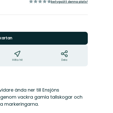
av
betygsätt denna plats!
5
stjärnor
 kartan
Hitta hit
Dela
vidare ända ner till Ensjöns
du genom vackra gamla tallskogar och
la markeringarna.