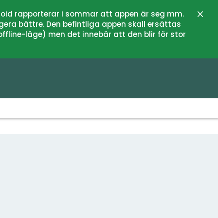
oid rapporterar i sommar att appen är seg mm.
Stän
gera bättre. Den befintliga appen skall ersättas
fline-läge) men det innebär att den blir för stor