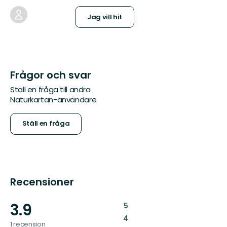
Jag vill hit
Frågor och svar
Ställ en fråga till andra
Naturkartan-användare.
Ställ en fråga
Recensioner
3.9
:
5
:
4
1 recension