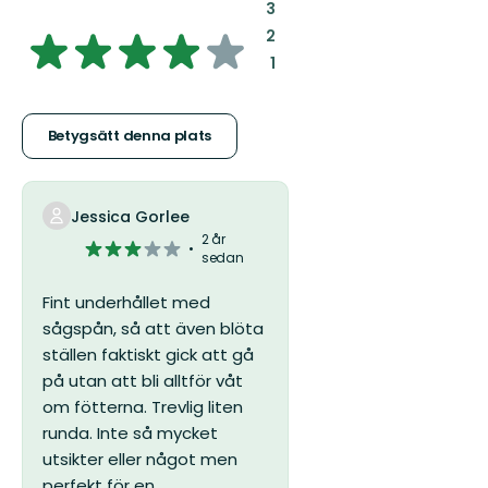
:
3
3.9291443850267385
:
2
:
1
av
5
Betygsätt denna plats
stjärnor
Jessica Gorlee
2 år
3
sedan
av
5
Fint underhållet med
stjärnor
sågspån, så att även blöta
ställen faktiskt gick att gå
på utan att bli alltför våt
om fötterna. Trevlig liten
runda. Inte så mycket
utsikter eller något men
perfekt för en