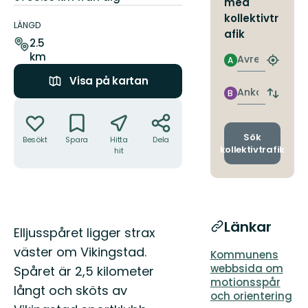
med
Information
kollektivtr
om
LÄNGD
afik
leden
2.5
km
Avresa
A
Hitta
närmas
Visa på kartan
hållpla
Ankomst
B
Byt
Åtgärder
avgång
och
ankomst
Sök
Besökt
Spara
Hitta
Dela
kollektivtrafik
hit
Länkar
Beskrivning
Elljusspåret ligger strax
väster om Vikingstad.
Kommunens
webbsida om
Spåret är 2,5 kilometer
motionsspår
långt och sköts av
och orientering