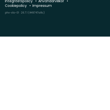
Integritetspolicy
Användarvillkor
Cookiepolicy
Impressum
phx-sto-01 · 26.7.1 (449747a8c)