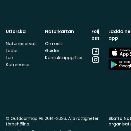
Utforska
Naturkartan
Följ
Ladda ner
oss
app
Naturreservat
Om oss
Facebook
App
Leder
Guider
Store
Län
Kontaktuppgifter
Instagram
App
Kommuner
Store
© Outdoormap AB 2014-2026. Alla rättigheter
Skaffa Natu
förbehållna.
organisat