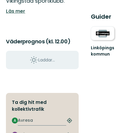
Vikingstad sportklubb.
Läs mer
Guider
Väderprognos (kl. 12.00)
Linköpings
kommun
Laddar...
Ta dig hit med
kollektivtrafik
Avresa
A
Hitta
närmaste