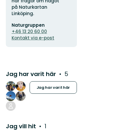
logotyp
har frågor om något
på Naturkartan
Linköping.
E-
Naturgruppen
postadress
+46 13 20 60 00
Kontakt via e-post
Jag har varit här
5
Jag har varit här
Jag vill hit
1