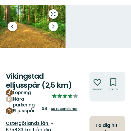
Gå
till
helskärmsläge
Föregående
Nästa
bild
bildspel
Vikingstad
Åtgärder
elljusspår (2,5 km)
Besökt
Spara
Hitt
Löpning
hit
3.9291443850267385
Nära
av
parkering
5
3.9
se recensioner
Elljusspår
stjärnor
Län:
Östergötlands län
Ta dig hit
6758.33 km från dig