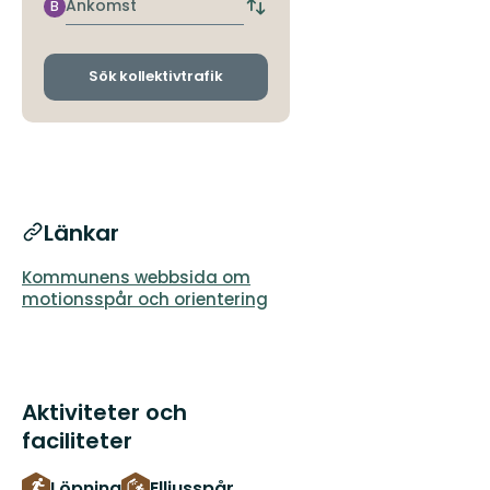
hållplats
Ankomst
B
Byt
avgångs-
och
ankomsthållplatser
Sök kollektivtrafik
Länkar
Kommunens webbsida om
motionsspår och orientering
Aktiviteter och
faciliteter
Löpning
Elljusspår