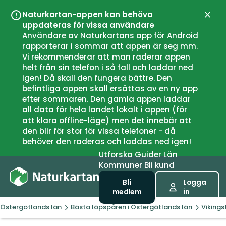
Naturkartan-appen kan behöva
Stän
uppdateras för vissa användare
Användare av Naturkartans app för Android
rapporterar i sommar att appen är seg mm.
Vi rekommenderar att man raderar appen
helt från sin telefon i så fall och laddar ned
igen! Då skall den fungera bättre. Den
befintliga appen skall ersättas av en ny app
efter sommaren. Den gamla appen laddar
all data för hela landet lokalt i appen (för
att klara offline-läge) men det innebär att
den blir för stor för vissa telefoner - då
behöver den raderas och laddas ned igen!
Utforska
Guider
Län
Kommuner
Bli kund
Bli
Logga
medlem
in
Östergötlands län
Bästa löpspåren i Östergötlands län
Vikings