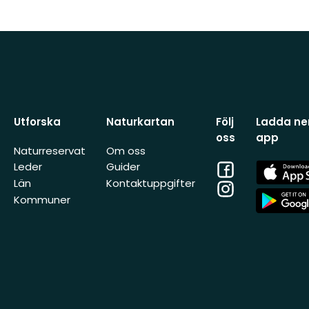
Utforska
Naturkartan
Följ
Ladda ner
oss
app
Naturreservat
Om oss
Facebook
App
Leder
Guider
Store
Län
Kontaktuppgifter
Instagram
App
Kommuner
Store