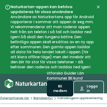
Naturkartan-appen kan behöva
Stän
uppdateras för vissa användare
Användare av Naturkartans app för Android
rapporterar i sommar att appen är seg mm.
Vi rekommenderar att man raderar appen
helt från sin telefon i så fall och laddar ned
igen! Då skall den fungera bättre. Den
befintliga appen skall ersättas av en ny app
efter sommaren. Den gamla appen laddar
all data för hela landet lokalt i appen (för
att klara offline-läge) men det innebär att
den blir för stor för vissa telefoner - då
behöver den raderas och laddas ned igen!
Utforska
Guider
Län
Kommuner
Bli kund
Bli
Logga
medlem
in
Östergötlands län
Barnäventyr
Vallaskogens upplevelsestig