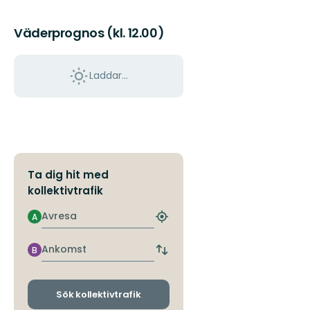
Väderprognos (kl. 12.00)
Laddar...
Ta dig hit med
kollektivtrafik
Avresa
A
Hitta
närmaste
hållplats
Ankomst
B
Byt
avgångs-
och
ankomsthållplatser
Sök kollektivtrafik