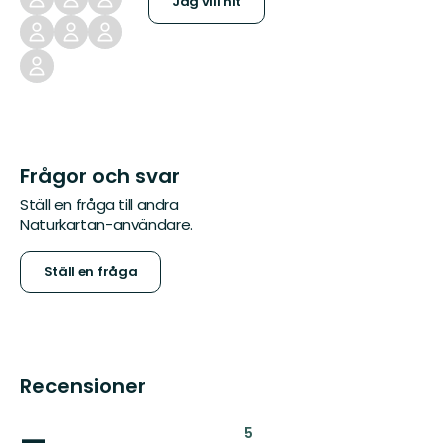
Jag vill hit
Frågor och svar
Ställ en fråga till andra
Naturkartan-användare.
Ställ en fråga
Recensioner
—
:
5