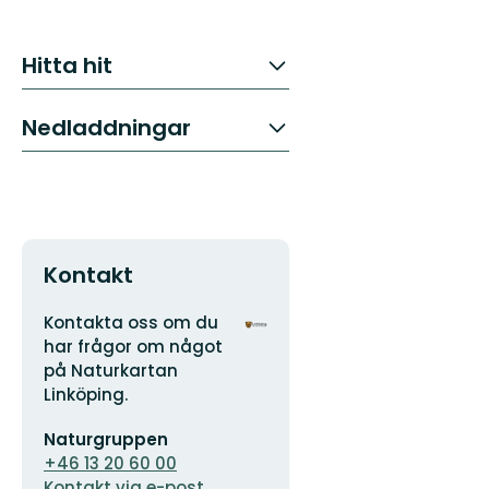
Hitta hit
Nedladdningar
Kontakt
Adress
Organisationens
Kontakta oss om du
logotyp
har frågor om något
på Naturkartan
Linköping.
E-
Naturgruppen
postadress
+46 13 20 60 00
Kontakt via e-post