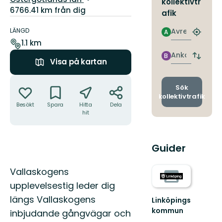
kollektivtr
6766.41 km från dig
afik
Information
om
Avresa
LÄNGD
A
Hitta
leden
1.1 km
närmas
hållpla
Ankomst
B
Byt
Visa på kartan
avgång
och
Åtgärder
ankomst
Sök
kollektivtrafik
Besökt
Spara
Hitta
Dela
hit
Guider
Beskrivning
Vallaskogens
upplevelsestig leder dig
längs Vallaskogens
Linköpings
kommun
inbjudande gångvägar och