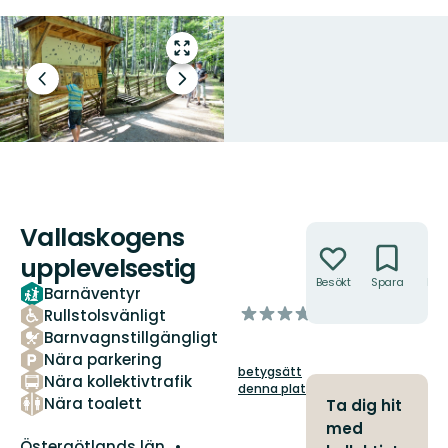
Gå
till
Föregående
Nästa
helskärmsläge
bild
bildspel
Vallaskogens
Åtgärder
upplevelsestig
Besökt
Spara
Hitt
Barnäventyr
hit
av
Rullstolsvänligt
5
Barnvagnstillgängligt
stjärnor
Nära parkering
betygsätt
Nära kollektivtrafik
denna plats!
Nära toalett
Ta dig hit
med
Län:
Östergötlands län