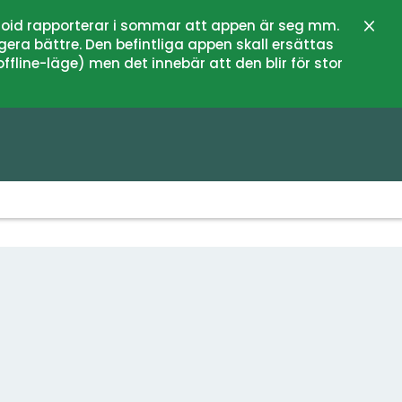
oid rapporterar i sommar att appen är seg mm.
Stän
gera bättre. Den befintliga appen skall ersättas
fline-läge) men det innebär att den blir för stor