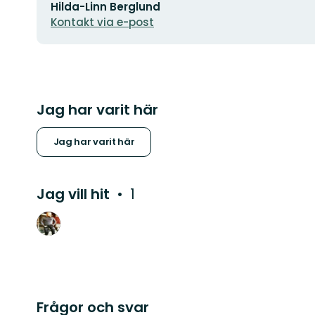
Hilda-Linn Berglund
postadress
Kontakt via e-post
Jag har varit här
Jag har varit här
Jag vill hit
1
Frågor och svar