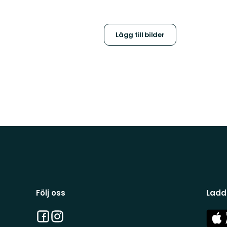
Lägg till bilder
Följ oss
Ladd
Facebook
Instagram
App
Stor