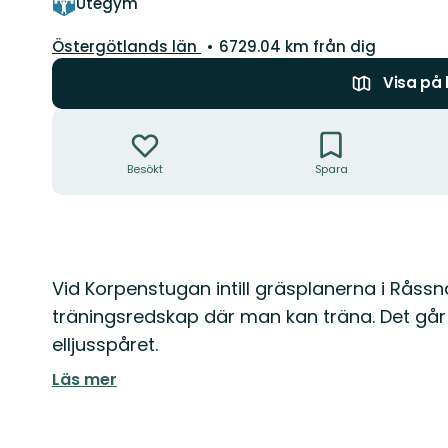
Utegym
Län:
Östergötlands län
6729.04 km från dig
Visa på
Åtgärder
Besökt
Spara
Beskrivning
Vid Korpenstugan intill gräsplanerna i Råssn
träningsredskap där man kan träna. Det går 
elljusspåret.
Läs mer