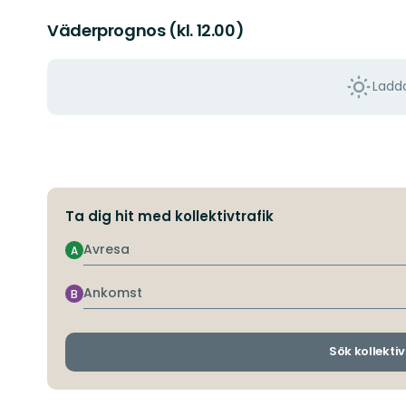
Väderprognos (kl. 12.00)
Ladda
Ta dig hit med kollektivtrafik
Avresa
A
Ankomst
B
Sök kollektiv