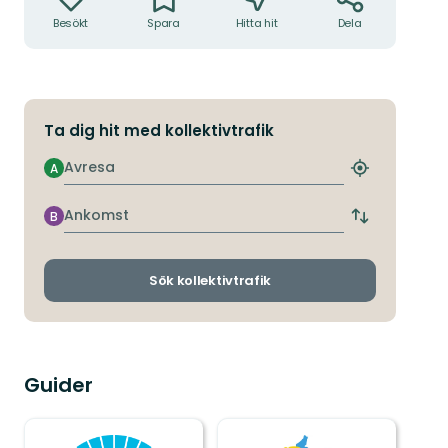
Besökt
Spara
Hitta hit
Dela
Ta dig hit med kollektivtrafik
Avresa
A
Hitta
närmaste
hållplats
Ankomst
B
Byt
avgångs-
och
ankomsthållp
Sök kollektivtrafik
Guider