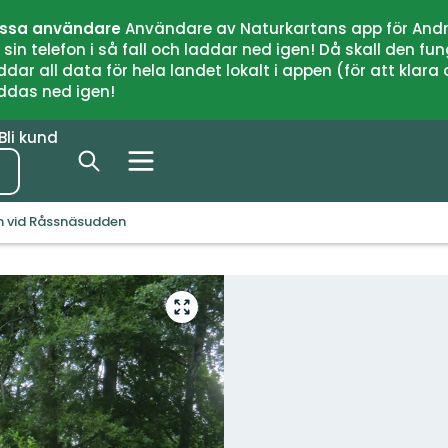
issa användare
Användare av Naturkartans app för Andr
n telefon i så fall och laddar ned igen! Då skall den fun
 all data för hela landet lokalt i appen (för att klara of
addas ned igen!
Bli kund
 vid Råssnäsudden
Gå
till
helskärmsläge