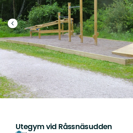
Föregående
bild
Utegym vid Råssnäsudden