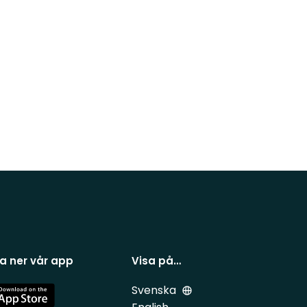
a ner vår app
Visa på…
Svenska
e