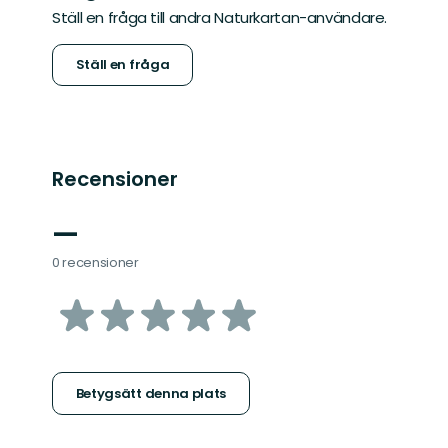
Ställ en fråga till andra Naturkartan-användare.
Ställ en fråga
Recensioner
—
0 recensioner
av
5
stjärnor
Betygsätt denna plats