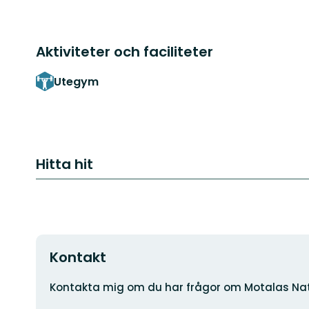
Aktiviteter och faciliteter
Utegym
Hitta hit
Kontakt
Adress
Kontakta mig om du har frågor om Motalas Nat
E-