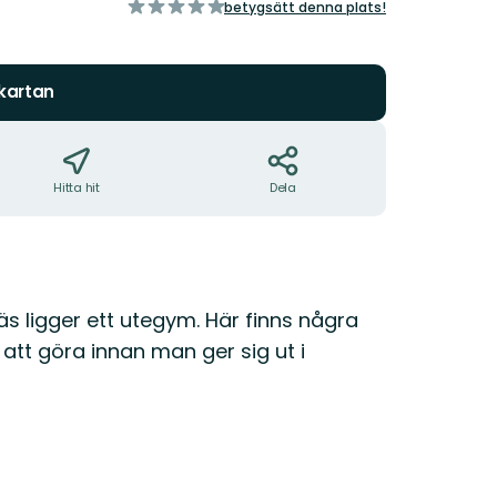
av
betygsätt denna plats!
5
stjärnor
 kartan
Hitta hit
Dela
äs ligger ett utegym. Här finns några
att göra innan man ger sig ut i