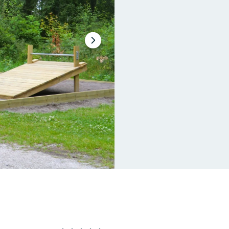
Nästa
bildspel