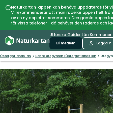
Naturkartan-appen kan behöva uppdateras för v
Vi rekommenderar att man raderar appen helt från si
av en ny app efter sommaren. Den gamla appen laddar
för vissa telefoner - då behöver den raderas och l
Utforska
Guider
Län
Kommuner
Bli medlem
Logga in
Östergötlands län
Bästa utegymen i Östergötlands län
Utegym