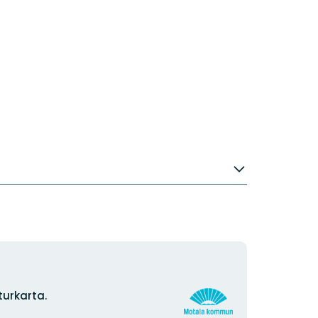
Organisationens
urkarta.
logotyp