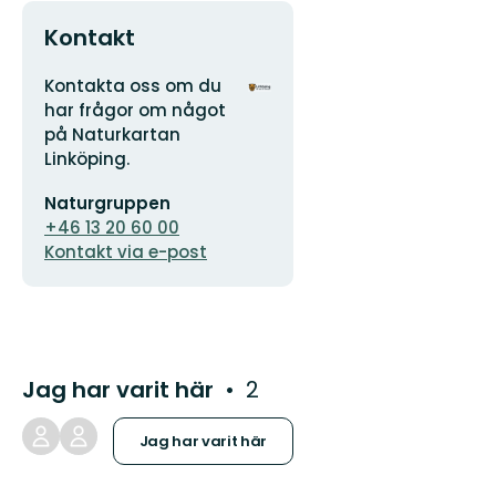
Kontakt
Adress
Organisationens
Kontakta oss om du
logotyp
har frågor om något
på Naturkartan
Linköping.
E-
Naturgruppen
postadress
+46 13 20 60 00
Kontakt via e-post
Jag har varit här
2
Jag har varit här