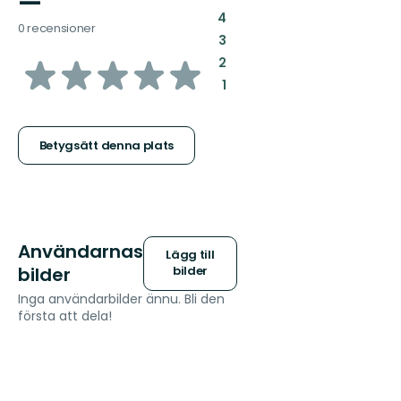
—
:
4
0 recensioner
:
3
av
:
2
:
1
5
stjärnor
Betygsätt denna plats
Användarnas
Lägg till
bilder
bilder
Inga användarbilder ännu. Bli den
första att dela!