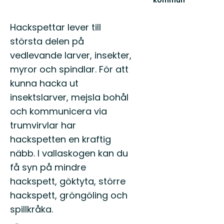
kommun
Beskrivning
Hackspettar lever till
största delen på
vedlevande larver, insekter,
myror och spindlar. För att
kunna hacka ut
insektslarver, mejsla bohål
och kommunicera via
trumvirvlar har
hackspetten en kraftig
näbb. I vallaskogen kan du
få syn på mindre
hackspett, göktyta, större
hackspett, gröngöling och
spillkråka.