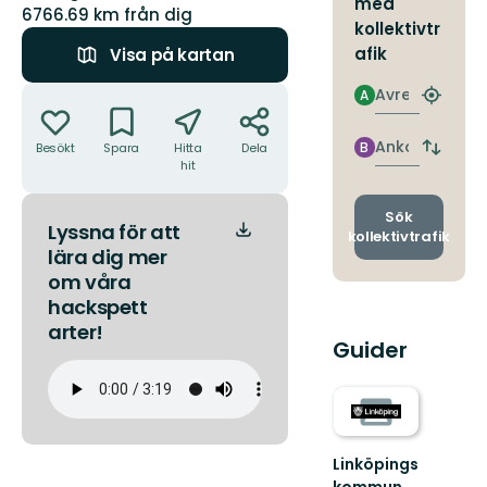
med
6766.69 km från dig
kollektivtr
afik
Visa på kartan
Åtgärder
Avresa
A
Hitta
närmas
hållpla
Ankomst
B
Besökt
Spara
Hitta
Dela
Byt
hit
avgång
och
ankomst
Sök
Lyssna för att
kollektivtrafik
lära dig mer
om våra
hackspett
arter!
Guider
Linköpings