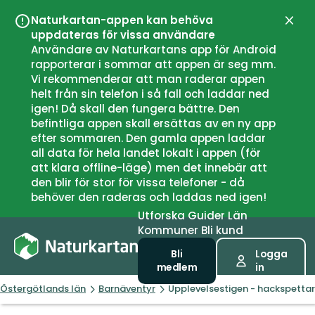
Naturkartan-appen kan behöva
Stän
uppdateras för vissa användare
Användare av Naturkartans app för Android
rapporterar i sommar att appen är seg mm.
Vi rekommenderar att man raderar appen
helt från sin telefon i så fall och laddar ned
igen! Då skall den fungera bättre. Den
befintliga appen skall ersättas av en ny app
efter sommaren. Den gamla appen laddar
all data för hela landet lokalt i appen (för
att klara offline-läge) men det innebär att
den blir för stor för vissa telefoner - då
behöver den raderas och laddas ned igen!
Utforska
Guider
Län
Kommuner
Bli kund
Bli
Logga
medlem
in
Östergötlands län
Barnäventyr
Upplevelsestigen - hackspettar