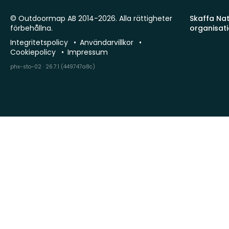
© Outdoormap AB 2014-2026. Alla rättigheter
Skaffa Natu
förbehållna.
organisat
Integritetspolicy
Användarvillkor
Cookiepolicy
Impressum
phx-sto-02 · 26.7.1 (449747a8c)