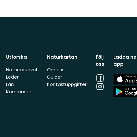
Utforska
Naturkartan
Följ
Ladda ner
oss
app
Naturreservat
Om oss
Facebook
App
Leder
Guider
Store
Län
Kontaktuppgifter
Instagram
App
Kommuner
Store