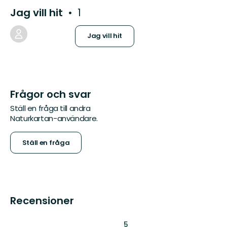
Jag vill hit
1
Jag vill hit
Frågor och svar
Ställ en fråga till andra
Naturkartan-användare.
Ställ en fråga
Recensioner
:
5