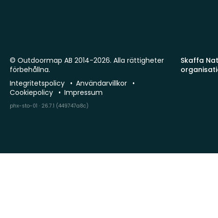
© Outdoormap AB 2014-2026. Alla rättigheter
Skaffa Natu
förbehållna.
organisat
Integritetspolicy
Användarvillkor
Cookiepolicy
Impressum
phx-sto-01 · 26.7.1 (449747a8c)