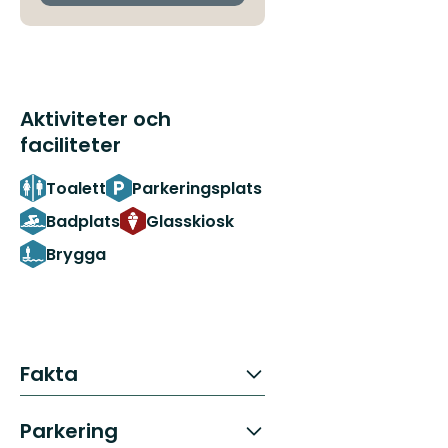
Aktiviteter och
faciliteter
Toalett
Parkeringsplats
Badplats
Glasskiosk
Brygga
Fakta
Parkering