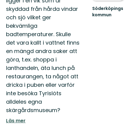
ligger i en vik som är
skyddad från hårda vindar
Söderköpings
kommun
och sjö vilket ger
Välkommen
bekvämliga
till
Söderköpings
badtemperaturer. Skulle
natur,
det vara kallt i vattnet finns
kultur
och
en mängd andra saker att
f...
göra, t.ex. shoppa i
lanthandeln, äta lunch på
restaurangen, ta något att
dricka i puben eller varför
inte besöka Tyrislöts
alldeles egna
skärgårdsmuseum?
Läs mer