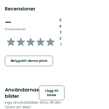
Recensioner
—
:
5
:
4
0 recensioner
:
3
av
:
2
:
1
5
stjärnor
Betygsätt denna plats
Användarnas
Lägg till
bilder
bilder
Inga användarbilder ännu. Bli den
första att dela!