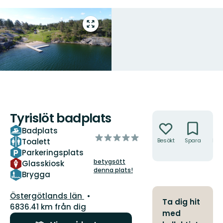
Gå
till
helskärmsläge
Tyrislöt badplats
Åtgärder
Badplats
av
Toalett
Besökt
Spara
Hitt
5
hit
Parkeringsplats
stjärnor
betygsätt
Glasskiosk
denna plats!
Brygga
Län:
Östergötlands län
Ta dig hit
6836.41 km från dig
med