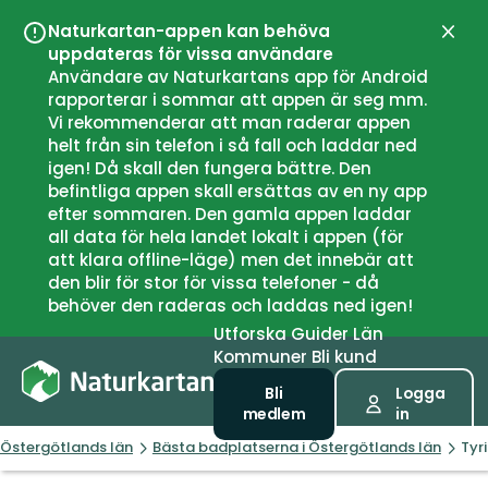
Naturkartan-appen kan behöva
Stän
uppdateras för vissa användare
Användare av Naturkartans app för Android
rapporterar i sommar att appen är seg mm.
Vi rekommenderar att man raderar appen
helt från sin telefon i så fall och laddar ned
igen! Då skall den fungera bättre. Den
befintliga appen skall ersättas av en ny app
efter sommaren. Den gamla appen laddar
all data för hela landet lokalt i appen (för
att klara offline-läge) men det innebär att
den blir för stor för vissa telefoner - då
behöver den raderas och laddas ned igen!
Utforska
Guider
Län
Kommuner
Bli kund
Bli
Logga
medlem
in
Östergötlands län
Bästa badplatserna i Östergötlands län
Tyr