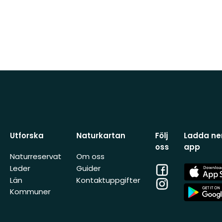
Utforska
Naturkartan
Följ
Ladda ner
oss
app
Naturreservat
Om oss
Facebook
App
Leder
Guider
Store
Län
Kontaktuppgifter
Instagram
App
Kommuner
Store