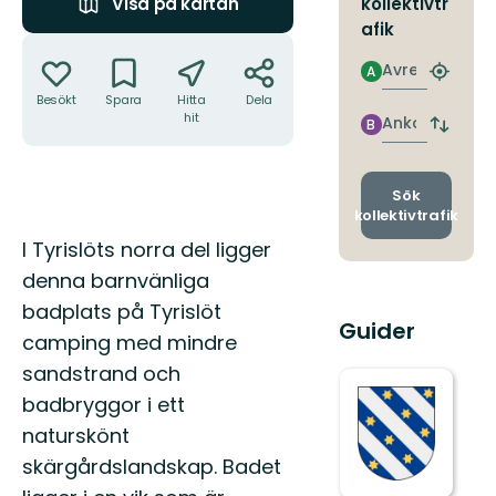
kollektivtr
Visa på kartan
afik
Åtgärder
Avresa
A
Hitta
närmas
Besökt
Spara
Hitta
Dela
hit
hållpla
Ankomst
B
Byt
avgång
och
ankomst
Sök
kollektivtrafik
Beskrivning
I Tyrislöts norra del ligger
denna barnvänliga
badplats på Tyrislöt
Guider
camping med mindre
sandstrand och
badbryggor i ett
naturskönt
skärgårdslandskap. Badet