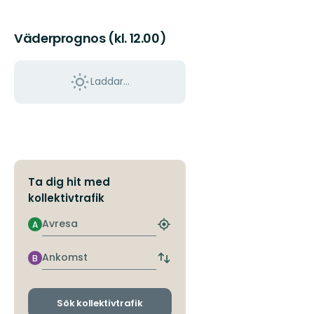
Väderprognos (kl. 12.00)
Laddar...
Ta dig hit med
kollektivtrafik
Avresa
A
Hitta
närmaste
hållplats
Ankomst
B
Byt
avgångs-
och
ankomsthållplatser
Sök kollektivtrafik