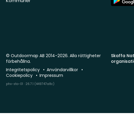
Kommuner
Store
© Outdoormap AB 2014-2026. Alla rättigheter
Skaffa Natu
förbehållna.
organisat
Integritetspolicy
Användarvillkor
Cookiepolicy
Impressum
phx-sto-01 · 26.7.1 (449747a8c)