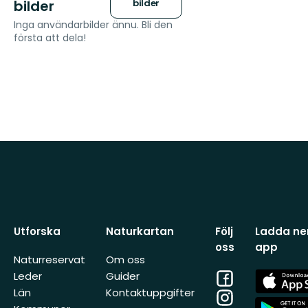
bilder
bilder
Inga användarbilder ännu. Bli den
första att dela!
Utforska
Naturkartan
Följ
Ladda ner
oss
app
Naturreservat
Om oss
Facebook
App
Leder
Guider
Store
Län
Kontaktuppgifter
Instagram
App