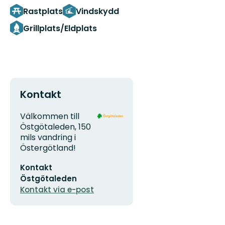
Rastplats
Vindskydd
Grillplats/Eldplats
Kontakt
Adress
Organisationens
Välkommen till
logotyp
Östgötaleden, 150
mils vandring i
Östergötland!
E-
Kontakt
postadress
Östgötaleden
Kontakt via e-post