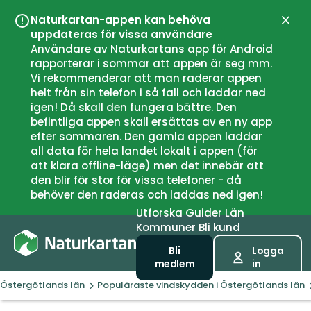
Naturkartan-appen kan behöva
Stän
uppdateras för vissa användare
Användare av Naturkartans app för Android
rapporterar i sommar att appen är seg mm.
Vi rekommenderar att man raderar appen
helt från sin telefon i så fall och laddar ned
igen! Då skall den fungera bättre. Den
befintliga appen skall ersättas av en ny app
efter sommaren. Den gamla appen laddar
all data för hela landet lokalt i appen (för
att klara offline-läge) men det innebär att
den blir för stor för vissa telefoner - då
behöver den raderas och laddas ned igen!
Utforska
Guider
Län
Kommuner
Bli kund
Bli
Logga
medlem
in
Östergötlands län
Populäraste vindskydden i Östergötlands län