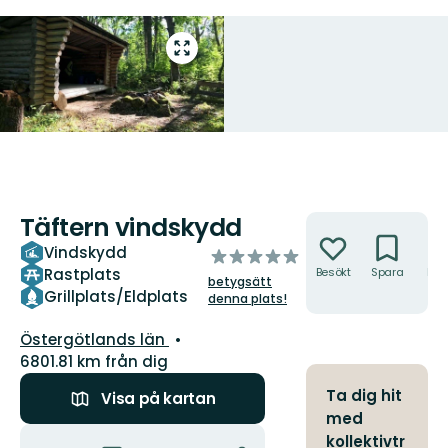
Gå
till
helskärmsläge
Täftern vindskydd
Åtgärder
Vindskydd
av
Rastplats
Besökt
Spara
Hitt
5
betygsätt
hit
stjärnor
Grillplats/Eldplats
denna plats!
Län:
Östergötlands län
6801.81 km från dig
Ta dig hit
Visa på kartan
med
Åtgärder
kollektivtr