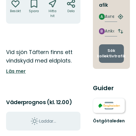
afik
Besökt
Spara
Hitta
Dela
Avresa
hit
A
Hitta
närmas
hållpla
Ankomst
B
Byt
avgång
och
ankomst
Beskrivning
Sök
Vid sjön Täftern finns ett
kollektivtrafik
vindskydd med eldplats.
Läs mer
Guider
Väderprognos (kl. 12.00)
Östgötaleden
Laddar...
Välkommen
till