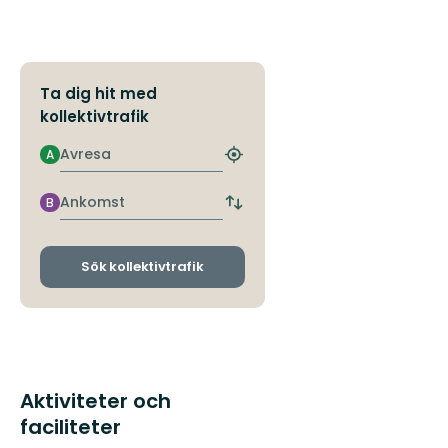
Östgötaleden,
150
mils
vandring
...
Ta dig hit med
kollektivtrafik
Avresa
A
Hitta
närmaste
hållplats
Ankomst
B
Byt
avgångs-
och
ankomsthållplatser
Sök kollektivtrafik
Aktiviteter och
faciliteter