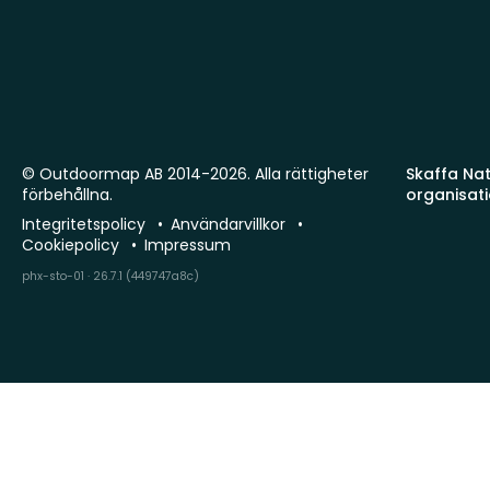
© Outdoormap AB 2014-2026. Alla rättigheter
Skaffa Natu
förbehållna.
organisat
Integritetspolicy
Användarvillkor
Cookiepolicy
Impressum
phx-sto-01 · 26.7.1 (449747a8c)