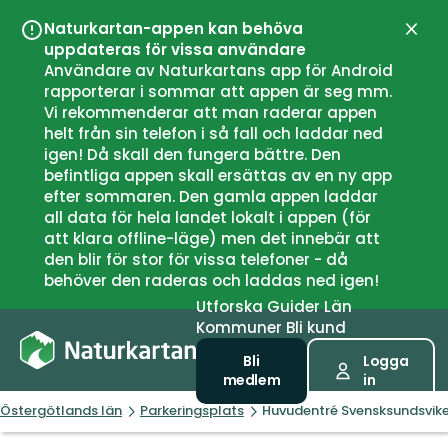
Naturkartan-appen kan behöva
Stän
uppdateras för vissa användare
Användare av Naturkartans app för Android
rapporterar i sommar att appen är seg mm.
Vi rekommenderar att man raderar appen
helt från sin telefon i så fall och laddar ned
igen! Då skall den fungera bättre. Den
befintliga appen skall ersättas av en ny app
efter sommaren. Den gamla appen laddar
all data för hela landet lokalt i appen (för
att klara offline-läge) men det innebär att
den blir för stor för vissa telefoner - då
behöver den raderas och laddas ned igen!
Utforska
Guider
Län
Kommuner
Bli kund
Bli
Logga
medlem
in
Östergötlands län
Parkeringsplats
Huvudentré Svensksundsvik