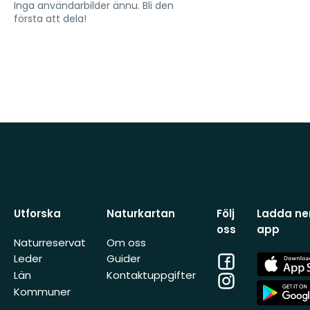
Inga användarbilder ännu. Bli den
första att dela!
Utforska
Naturkartan
Följ
Ladda ner
oss
app
Naturreservat
Om oss
Facebook
App
Leder
Guider
Store
Län
Kontaktuppgifter
Instagram
App
Kommuner
Store