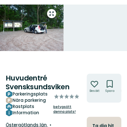
Gå
till
helskärmsläge
Huvudentré
Åtgärder
Svensksundsviken
Besökt
Spara
Hitt
Parkeringsplats
av
hit
Nära parkering
5
Rastplats
betygsätt
stjärnor
denna plats!
Information
Län:
Östergötlands län
Ta dig hit