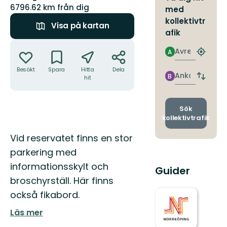
6796.62 km från dig
med
kollektivtr
Visa på kartan
afik
Åtgärder
Avresa
A
Hitta
närmas
Besökt
Spara
Hitta
Dela
hållpla
Ankomst
B
hit
Byt
avgång
och
ankomst
Sök
kollektivtrafik
Beskrivning
Vid reservatet finns en stor
parkering med
informationsskylt och
Guider
broschyrställ. Här finns
också fikabord.
Läs mer