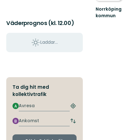
Norrköping
kommun
Upplev
Väderprognos (kl. 12.00)
det
bästa
av
Laddar...
Norrköpings
vackra
natur!
Ta dig hit med
kollektivtrafik
Avresa
A
Hitta
närmaste
hållplats
Ankomst
B
Byt
avgångs-
och