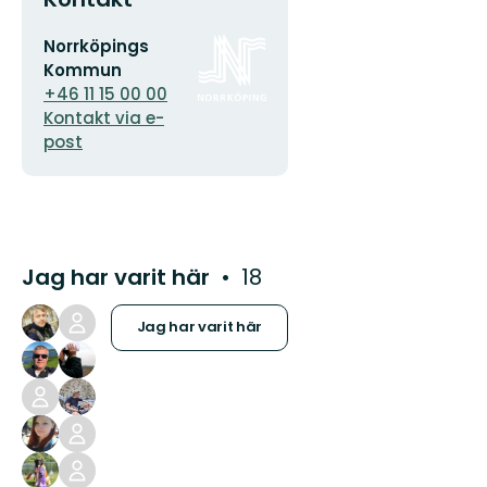
E-
Organisationens
Norrköpings
postadress
logotyp
Kommun
+46 11 15 00 00
Kontakt via e-
post
Jag har varit här
18
Jag har varit här