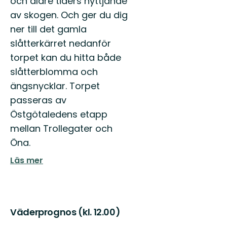
och äldre tiders nyttjande
av skogen. Och ger du dig
ner till det gamla
slåtterkärret nedanför
torpet kan du hitta både
slåtterblomma och
ängsnycklar. Torpet
passeras av
Östgötaledens etapp
mellan Trollegater och
Öna.
Läs mer
Väderprognos (kl. 12.00)