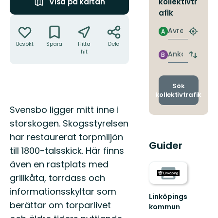
kollektivtr
Visa på kartan
afik
Åtgärder
Avresa
A
Hitta
närmas
Besökt
Spara
Hitta
Dela
hit
hållpla
Ankomst
B
Byt
avgång
och
ankomst
Sök
kollektivtrafik
Beskrivning
Svensbo ligger mitt inne i
storskogen. Skogsstyrelsen
har restaurerat torpmiljön
Guider
till 1800-talsskick. Här finns
även en rastplats med
grillkåta, torrdass och
informationsskyltar som
Linköpings
berättar om torparlivet
kommun