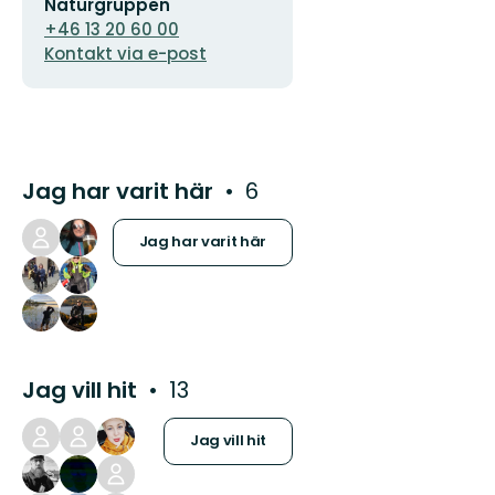
Naturgruppen
postadress
+46 13 20 60 00
Kontakt via e-post
Jag har varit här
6
Jag har varit här
Jag vill hit
13
Jag vill hit