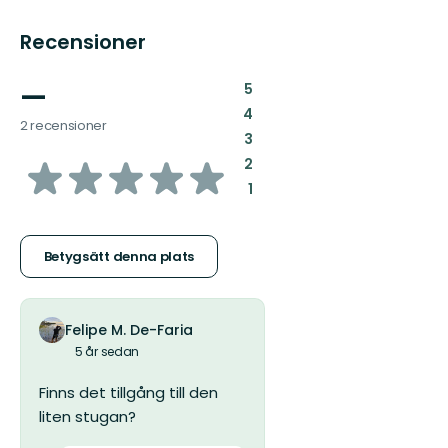
Recensioner
—
:
5
:
4
2 recensioner
:
3
av
:
2
:
1
5
stjärnor
Betygsätt denna plats
Felipe M. De-Faria
5 år sedan
Finns det tillgång till den
liten stugan?