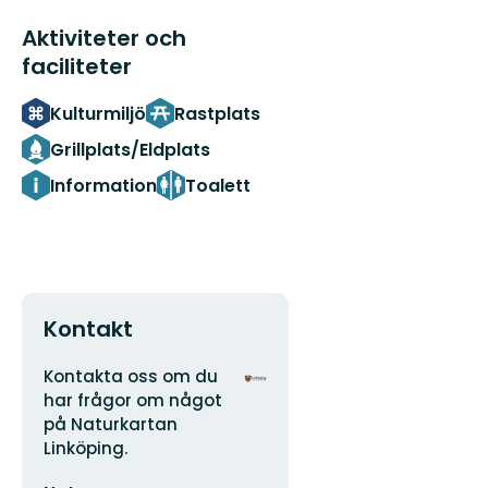
Aktiviteter och
faciliteter
Kulturmiljö
Rastplats
Grillplats/Eldplats
Information
Toalett
Kontakt
Adress
Organisationens
Kontakta oss om du
logotyp
har frågor om något
på Naturkartan
Linköping.
E-