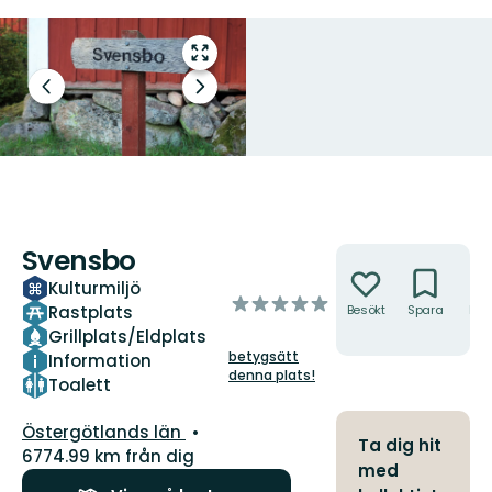
Gå
till
Föregående
Nästa
helskärmsläge
bild
bildspel
Svensbo
Åtgärder
Kulturmiljö
av
Rastplats
Besökt
Spara
Hitt
5
hit
Grillplats/Eldplats
stjärnor
betygsätt
Information
denna plats!
Toalett
Län:
Östergötlands län
Ta dig hit
6774.99 km från dig
med