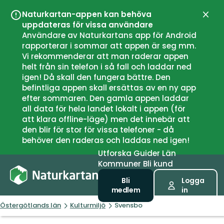
Naturkartan-appen kan behöva
Stän
uppdateras för vissa användare
Användare av Naturkartans app för Android
rapporterar i sommar att appen är seg mm.
Vi rekommenderar att man raderar appen
helt från sin telefon i så fall och laddar ned
igen! Då skall den fungera bättre. Den
befintliga appen skall ersättas av en ny app
efter sommaren. Den gamla appen laddar
all data för hela landet lokalt i appen (för
att klara offline-läge) men det innebär att
den blir för stor för vissa telefoner - då
behöver den raderas och laddas ned igen!
Utforska
Guider
Län
Kommuner
Bli kund
Bli
Logga
medlem
in
Östergötlands län
Kulturmiljö
Svensbo