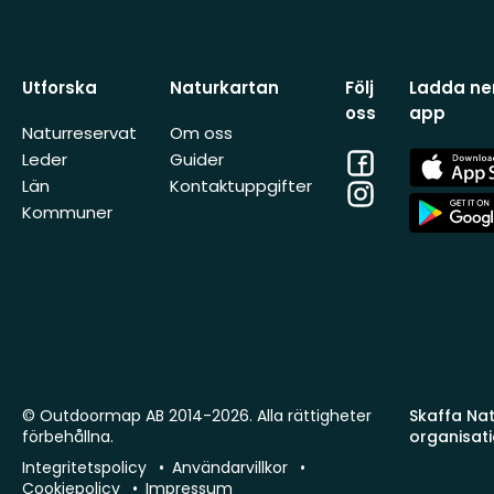
Utforska
Naturkartan
Följ
Ladda ner
oss
app
Naturreservat
Om oss
Facebook
App
Leder
Guider
Store
Län
Kontaktuppgifter
Instagram
App
Kommuner
Store
© Outdoormap AB 2014-2026. Alla rättigheter
Skaffa Natu
förbehållna.
organisat
Integritetspolicy
Användarvillkor
Cookiepolicy
Impressum