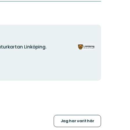
Organisationens
turkartan Linköping.
logotyp
Jag har varit här