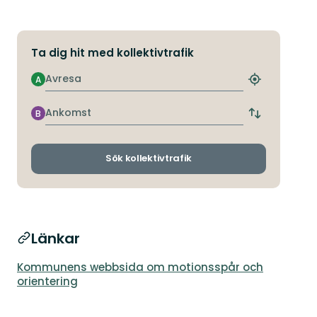
Ta dig hit med kollektivtrafik
Avresa
A
Hitta
närmaste
hållplats
Ankomst
B
Byt
avgångs-
och
ankomsthållp
Sök kollektivtrafik
Länkar
Kommunens webbsida om motionsspår och
orientering