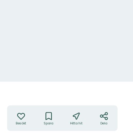
Åtgärder
Besökt
Spara
Hitta hit
Dela