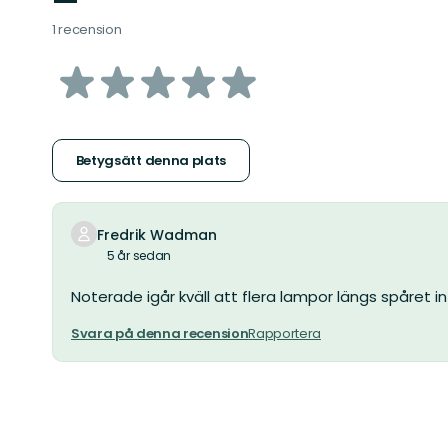
—
1 recension
av
5
stjärnor
Betygsätt denna plats
Fredrik Wadman
5 år sedan
Noterade igår kväll att flera lampor längs spåret in
Svara på denna recension
Rapportera