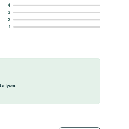
:
4
:
3
:
2
:
1
te lyser.