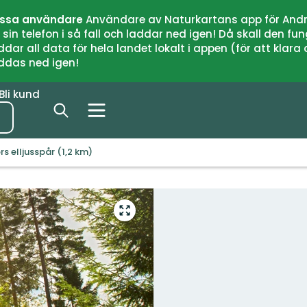
issa användare
Användare av Naturkartans app för Andr
n telefon i så fall och laddar ned igen! Då skall den fun
 all data för hela landet lokalt i appen (för att klara of
addas ned igen!
Bli kund
rs elljusspår (1,2 km)
Gå
till
helskärmsläge