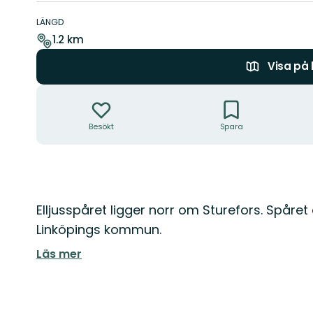
Information
om
LÄNGD
leden
1.2 km
Visa på
Åtgärder
Besökt
Spara
Beskrivning
Elljusspåret ligger norr om Sturefors. Spåret 
Linköpings kommun.
Läs mer