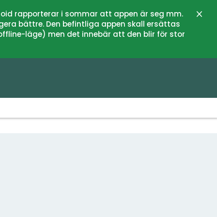
oid rapporterar i sommar att appen är seg mm.
Stän
gera bättre. Den befintliga appen skall ersättas
fline-läge) men det innebär att den blir för stor