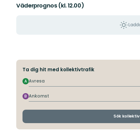
Väderprognos (kl. 12.00)
Ladda
Ta dig hit med kollektivtrafik
Avresa
A
Ankomst
B
Sök kollektiv