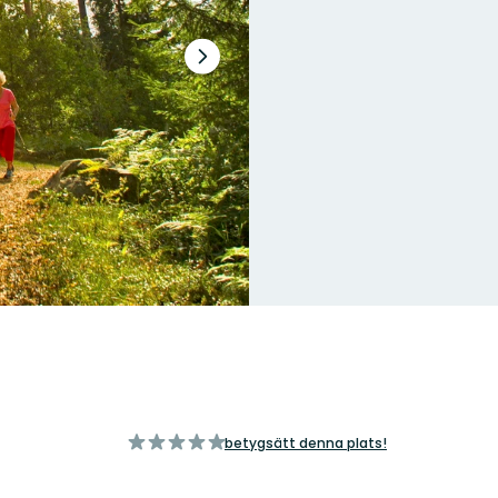
Nästa
bildspel
av
betygsätt denna plats!
5
stjärnor