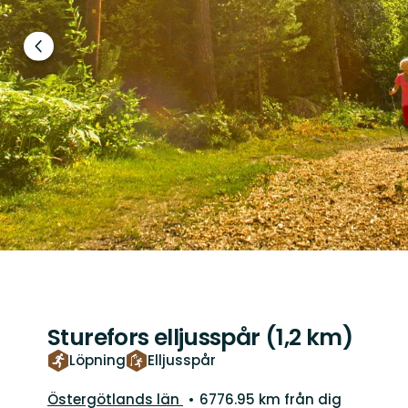
Föregående
bild
Sturefors elljusspår (1,2 km)
Löpning
Elljusspår
Län:
Östergötlands län
6776.95 km från dig