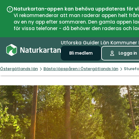
Naturkartan-appen kan behöva uppdateras för v
Vi rekommenderar att man raderar appen helt från si
av en ny app efter sommaren. Den gamla appen laddar
för vissa telefoner - då behöver den raderas och l
Utforska
Guider
Län
Kommuner
Bli medlem
Logga in
Östergötlands län
Bästa löpspåren i Östergötlands län
Sturefo