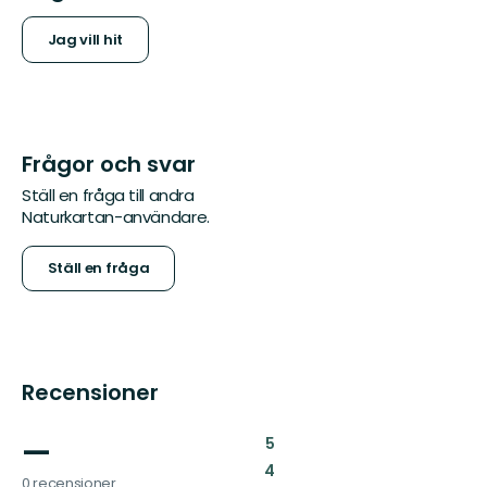
Jag vill hit
Frågor och svar
Ställ en fråga till andra
Naturkartan-användare.
Ställ en fråga
Recensioner
—
:
5
:
4
0 recensioner