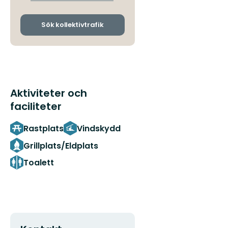
avgångs-
och
ankomsthållplatser
Sök kollektivtrafik
Aktiviteter och
faciliteter
Rastplats
Vindskydd
Grillplats/Eldplats
Toalett