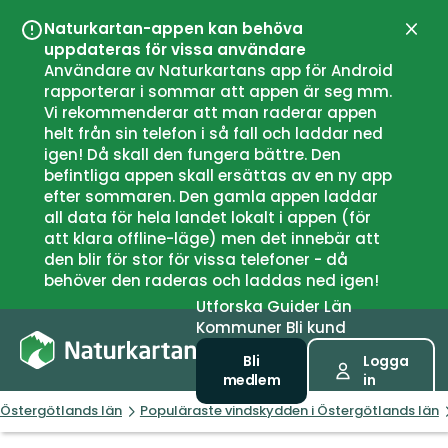
Naturkartan-appen kan behöva
Stän
uppdateras för vissa användare
Användare av Naturkartans app för Android
rapporterar i sommar att appen är seg mm.
Vi rekommenderar att man raderar appen
helt från sin telefon i så fall och laddar ned
igen! Då skall den fungera bättre. Den
befintliga appen skall ersättas av en ny app
efter sommaren. Den gamla appen laddar
all data för hela landet lokalt i appen (för
att klara offline-läge) men det innebär att
den blir för stor för vissa telefoner - då
behöver den raderas och laddas ned igen!
Utforska
Guider
Län
Kommuner
Bli kund
Bli
Logga
medlem
in
Östergötlands län
Populäraste vindskydden i Östergötlands län