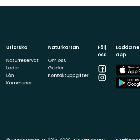
Utforska
Naturkartan
Följ
Ladda ner
oss
app
Naturreservat
Om oss
Facebook
App
Leder
Guider
Store
Län
Kontaktuppgifter
Instagram
App
Kommuner
Store