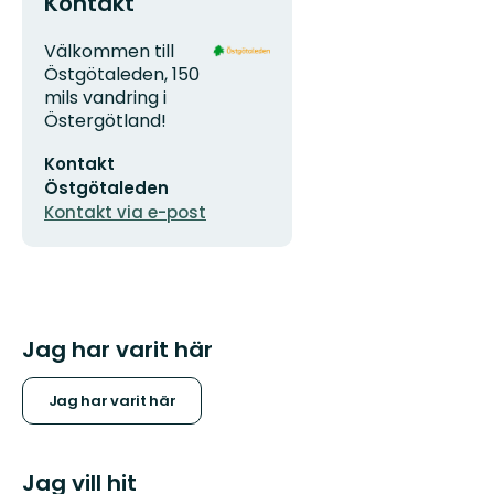
Kontakt
Adress
Organisationens
Välkommen till
logotyp
Östgötaleden, 150
mils vandring i
Östergötland!
E-
Kontakt
postadress
Östgötaleden
Kontakt via e-post
Jag har varit här
Jag har varit här
Jag vill hit