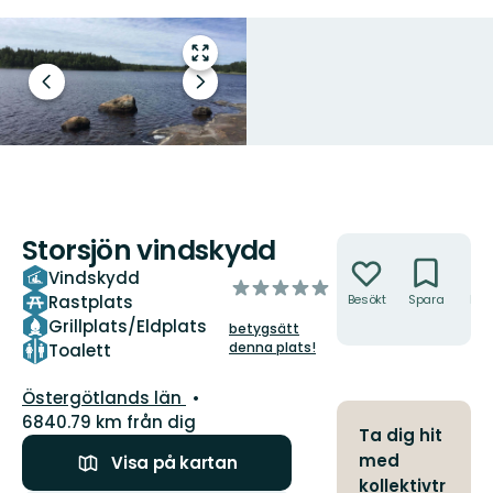
Gå
till
Föregående
Nästa
helskärmsläge
bild
bildspel
Storsjön vindskydd
Åtgärder
Vindskydd
av
Rastplats
Besökt
Spara
Hitt
5
hit
Grillplats/Eldplats
betygsätt
stjärnor
denna plats!
Toalett
Län:
Östergötlands län
6840.79 km från dig
Ta dig hit
med
Visa på kartan
kollektivtr