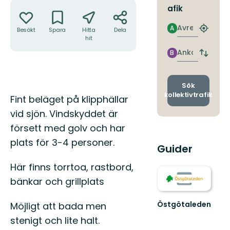
Åtgärder
afik
Avresa
A
Besökt
Spara
Hitta
Dela
Hitta
hit
närmas
hållpla
Ankomst
B
Byt
avgång
och
ankomst
Sök
kollektivtrafik
Beskrivning
Fint beläget på klipphällar
vid sjön. Vindskyddet är
försett med golv och har
plats för 3-4 personer.
Guider
Här finns torrtoa, rastbord,
bänkar och grillplats
Östgötaleden
Möjligt att bada men
Välkommen
stenigt och lite halt.
till