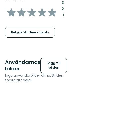
:
3
av
:
2
:
1
5
stjärnor
Betygsätt denna plats
Användarnas
Lägg till
bilder
bilder
Inga användarbilder ännu. Bli den
första att dela!