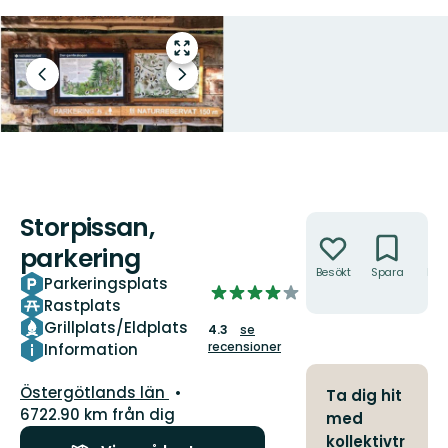
Gå
till
Föregående
Nästa
helskärmsläge
bild
bildspel
Storpissan,
Åtgärder
parkering
Besökt
Spara
Hitt
Parkeringsplats
4.2624777183600715
hit
Rastplats
av
Grillplats/Eldplats
4.3
se
5
recensioner
Information
stjärnor
Län:
Östergötlands län
Ta dig hit
6722.90 km från dig
med
kollektivtr