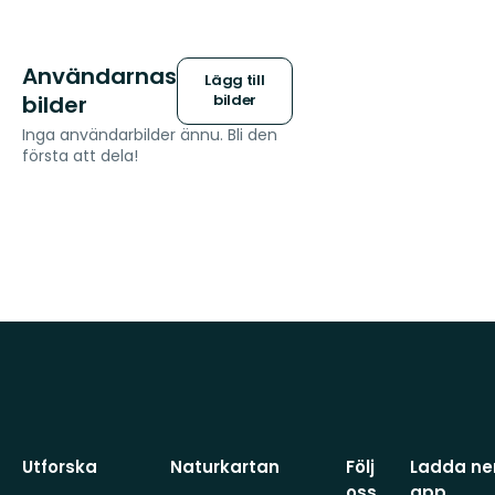
Användarnas
Lägg till
bilder
bilder
Inga användarbilder ännu. Bli den
första att dela!
Utforska
Naturkartan
Följ
Ladda ner
oss
app