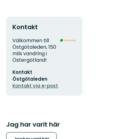
Kontakt
Adress
Organisationens
Välkommen till
logotyp
Östgötaleden, 150
mils vandring i
Östergötland!
E-
Kontakt
postadress
Östgötaleden
Kontakt via e-post
Jag har varit här
Jag har varit här