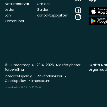
Naturreservat
Om oss
Facebook
App
Leder
Guider
Store
Län
Kontaktuppgifter
Instagram
App
Kommuner
Store
© Outdoormap AB 2014-2026. Alla rättigheter
Skaffa Natu
förbehållna.
organisat
Integritetspolicy
Användarvillkor
Cookiepolicy
Impressum
phx-sto-01 · 26.7.1 (449747a8c)