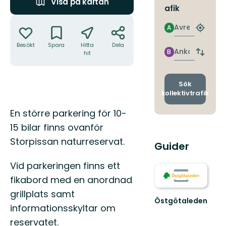
Visa på kartan
afik
Åtgärder
Avresa
A
Hitta
närmas
Besökt
Spara
Hitta
Dela
hållpla
Ankomst
B
hit
Byt
avgång
och
ankomst
Sök
kollektivtrafik
Beskrivning
En större parkering för 10-
15 bilar finns ovanför
Storpissan naturreservat.
Guider
Vid parkeringen finns ett
fikabord med en anordnad
grillplats samt
Östgötaleden
informationsskyltar om
Välkommen
till
reservatet.