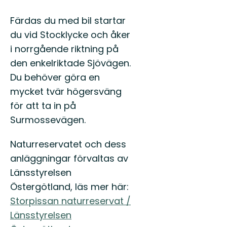
Östgötaleden,
150
Färdas du med bil startar
mils
vandring
du vid Stocklycke och åker
...
i norrgående riktning på
den enkelriktade Sjövägen.
Du behöver göra en
mycket tvär högersväng
för att ta in på
Surmossevägen.
Naturreservatet och dess
anläggningar förvaltas av
Länsstyrelsen
Östergötland, läs mer här:
Storpissan naturreservat /
Länsstyrelsen