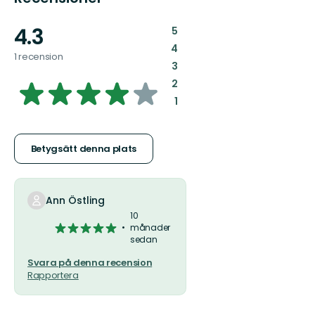
4.3
:
5
:
4
1 recension
:
3
4.2624777183600715
:
2
:
1
av
5
Betygsätt denna plats
stjärnor
Ann Östling
10
5
månader
sedan
av
5
Svara på denna recension
stjärnor
Rapportera