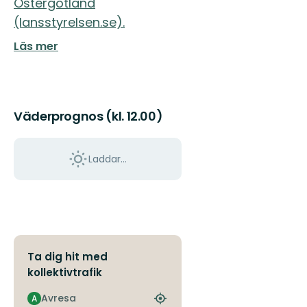
Östergötland
(lansstyrelsen.se).
Läs mer
Väderprognos (kl. 12.00)
Laddar...
Ta dig hit med
kollektivtrafik
Avresa
A
Hitta