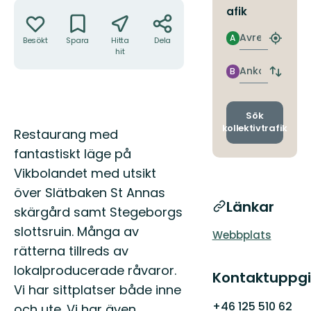
Åtgärder
afik
Avresa
A
Besökt
Spara
Hitta
Dela
Hitta
hit
närmas
hållpla
Ankomst
B
Byt
avgång
och
ankomst
Sök
kollektivtrafik
Beskrivning
Restaurang med
fantastiskt läge på
Vikbolandet med utsikt
över Slätbaken St Annas
Länkar
skärgård samt Stegeborgs
slottsruin. Många av
Webbplats
rätterna tillreds av
lokalproducerade råvaror.
Kontaktuppgi
Vi har sittplatser både inne
+46 125 510 62
och ute. Vi har även