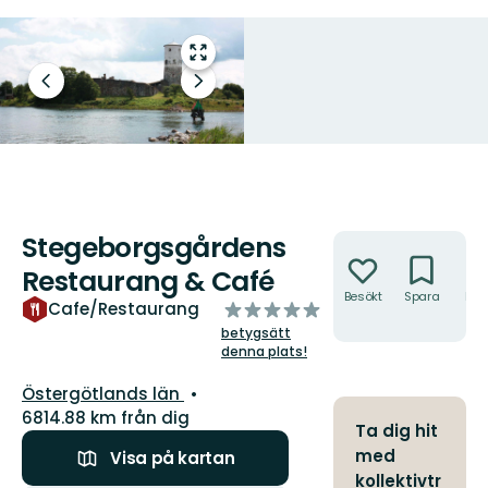
Gå
till
Föregående
Nästa
helskärmsläge
bild
bildspel
Stegeborgsgårdens
Åtgärder
Restaurang & Café
Besökt
Spara
Hitt
av
Cafe/Restaurang
hit
5
betygsätt
stjärnor
denna plats!
Län:
Östergötlands län
6814.88 km från dig
Ta dig hit
med
Visa på kartan
kollektivtr