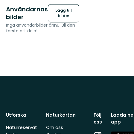
Användarnas
Lägg till
bilder
bilder
Inga användarbilder ännu. Bli den
första att dela!
Utforska
Naturkartan
Följ
Ladda ner
oss
app
Naturreservat
Om oss