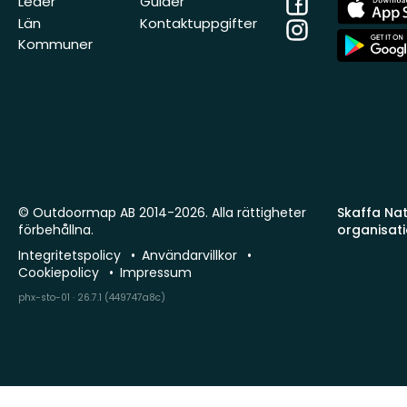
Facebook
App
Leder
Guider
Store
Län
Kontaktuppgifter
Instagram
App
Kommuner
Store
© Outdoormap AB 2014-2026. Alla rättigheter
Skaffa Natu
förbehållna.
organisat
Integritetspolicy
Användarvillkor
Cookiepolicy
Impressum
phx-sto-01 · 26.7.1 (449747a8c)