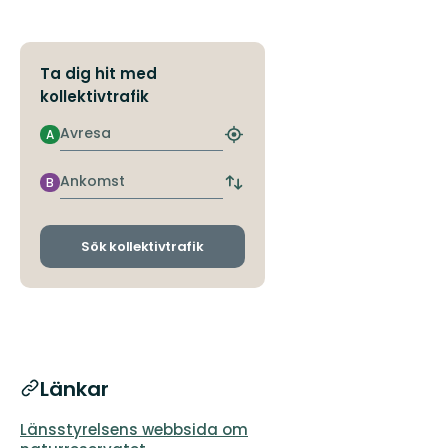
Ta dig hit med
kollektivtrafik
Avresa
A
Hitta
närmaste
hållplats
Ankomst
B
Byt
avgångs-
och
ankomsthållplatser
Sök kollektivtrafik
Länkar
Länsstyrelsens webbsida om