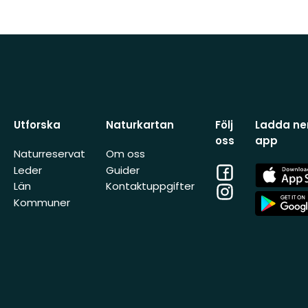
Utforska
Naturkartan
Följ
Ladda ner
oss
app
Naturreservat
Om oss
Facebook
App
Leder
Guider
Store
Län
Kontaktuppgifter
Instagram
App
Kommuner
Store