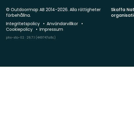
© Outdoormap AB 2014-2026. Alla rättigheter
Skaffa Natu
förbehållna.
organisat
Integritetspolicy
Användarvillkor
Cookiepolicy
Impressum
phx-sto-02 · 26.7.1 (449747a8c)