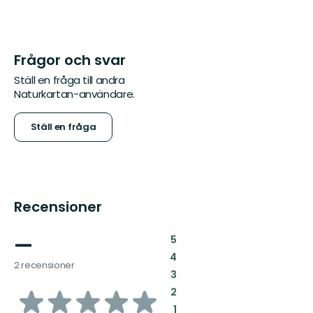
Frågor och svar
Ställ en fråga till andra
Naturkartan-användare.
Ställ en fråga
Recensioner
—
:
5
:
4
2 recensioner
:
3
av
:
2
:
1