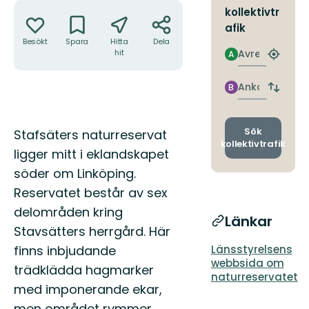
Åtgärder
kollektivtr
afik
Besökt
Spara
Hitta
Dela
Avresa
hit
A
Hitta
närmas
hållpla
Ankomst
B
Byt
avgång
och
ankomst
Beskrivning
Sök
Stafsäters naturreservat
kollektivtrafik
ligger mitt i eklandskapet
söder om Linköping.
Reservatet består av sex
delområden kring
Länkar
Stavsätters herrgård. Här
finns inbjudande
Länsstyrelsens
webbsida om
trädklädda hagmarker
naturreservatet
med imponerande ekar,
men området rymmer