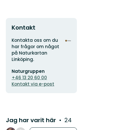
Kontakt
Adress
Organisationens
Kontakta oss om du
logotyp
har frågor om något
på Naturkartan
Linköping.
E-
Naturgruppen
postadress
+46 13 20 60 00
Kontakt via e-post
Jag har varit här
24