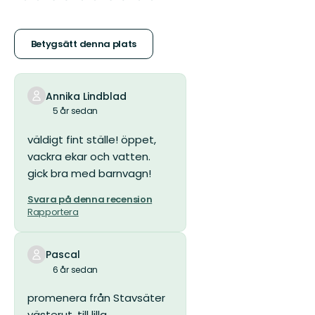
5
stjärnor
Betygsätt denna plats
Annika Lindblad
5 år sedan
väldigt fint ställe! öppet,
vackra ekar och vatten.
gick bra med barnvagn!
Svara på denna recension
Rapportera
Pascal
6 år sedan
promenera från Stavsäter
västerut, till lilla