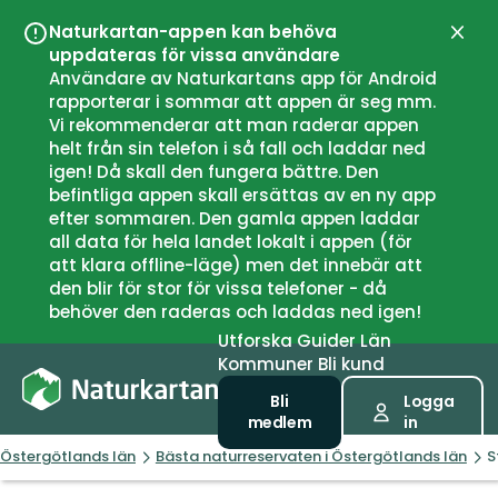
Naturkartan-appen kan behöva
Stän
uppdateras för vissa användare
Användare av Naturkartans app för Android
rapporterar i sommar att appen är seg mm.
Vi rekommenderar att man raderar appen
helt från sin telefon i så fall och laddar ned
igen! Då skall den fungera bättre. Den
befintliga appen skall ersättas av en ny app
efter sommaren. Den gamla appen laddar
all data för hela landet lokalt i appen (för
att klara offline-läge) men det innebär att
den blir för stor för vissa telefoner - då
behöver den raderas och laddas ned igen!
Utforska
Guider
Län
Kommuner
Bli kund
Bli
Logga
medlem
in
Östergötlands län
Bästa naturreservaten i Östergötlands län
S