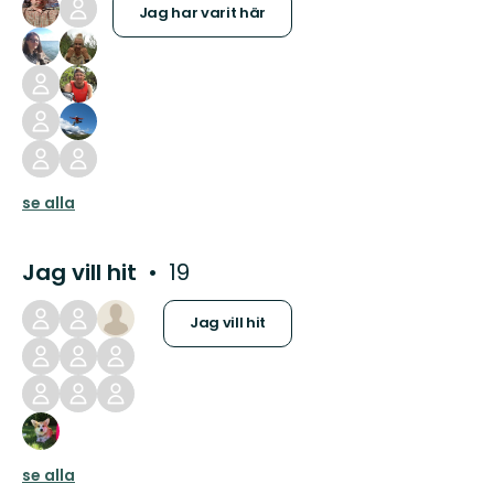
Jag har varit här
se alla
Jag vill hit
19
Jag vill hit
se alla