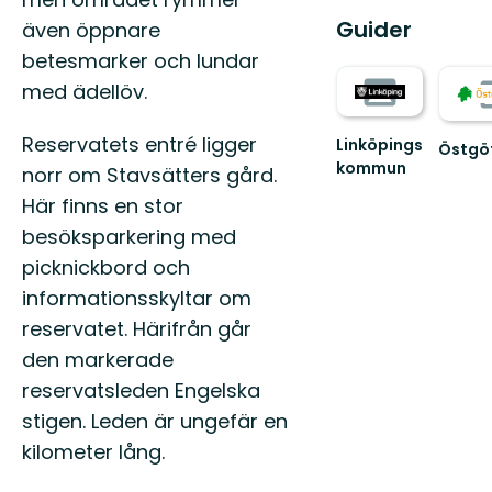
Guider
även öppnare
betesmarker och lundar
med ädellöv.
Reservatets entré ligger
Linköpings
Östgö
kommun
Välko
norr om Stavsätters gård.
till
Här finns en stor
Östgöt
150
besöksparkering med
mils
picknickbord och
vandri
...
informationsskyltar om
reservatet. Härifrån går
den markerade
reservatsleden Engelska
stigen. Leden är ungefär en
kilometer lång.