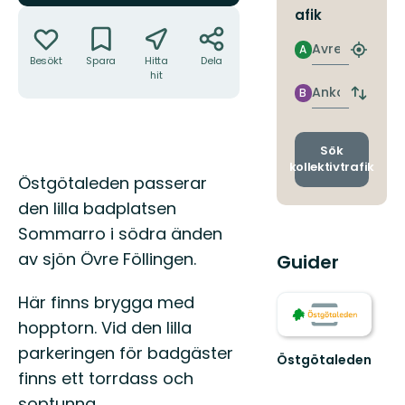
Åtgärder
afik
Avresa
A
Hitta
Besökt
Spara
Hitta
Dela
närmas
hit
hållpla
Ankomst
B
Byt
avgång
och
ankomst
Sök
kollektivtrafik
Beskrivning
Östgötaleden passerar
den lilla badplatsen
Sommarro i södra änden
av sjön Övre Föllingen.
Guider
Här finns brygga med
hopptorn. Vid den lilla
parkeringen för badgäster
Östgötaleden
Välkommen
finns ett torrdass och
till
soptunna.