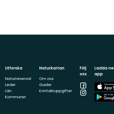
Utforska
Naturkartan
Följ
Ladda ner
oss
app
Naturreservat
Om oss
Facebook
App
Leder
Guider
Store
Län
Kontaktuppgifter
Instagram
App
Kommuner
Store