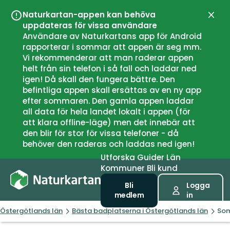
Naturkartan-appen kan behöva
Stän
uppdateras för vissa användare
Användare av Naturkartans app för Android
rapporterar i sommar att appen är seg mm.
Vi rekommenderar att man raderar appen
helt från sin telefon i så fall och laddar ned
igen! Då skall den fungera bättre. Den
befintliga appen skall ersättas av en ny app
efter sommaren. Den gamla appen laddar
all data för hela landet lokalt i appen (för
att klara offline-läge) men det innebär att
den blir för stor för vissa telefoner - då
behöver den raderas och laddas ned igen!
Utforska
Guider
Län
Kommuner
Bli kund
Bli
Logga
medlem
in
Östergötlands län
Bästa badplatserna i Östergötlands län
Som