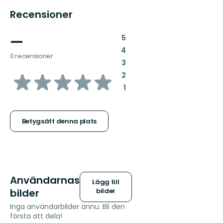
Recensioner
—
:
5
:
4
0 recensioner
:
3
av
:
2
:
1
5
stjärnor
Betygsätt denna plats
Användarnas
Lägg till
bilder
bilder
Inga användarbilder ännu. Bli den
första att dela!