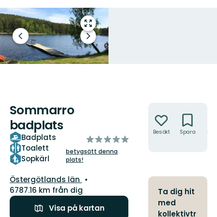
Gå
till
Föregående
Nästa
helskärmsläge
bild
bildspel
Sommarro
Åtgärder
badplats
Besökt
Spara
Hitt
Badplats
av
hit
Toalett
5
betygsätt denna
stjärnor
Sopkärl
plats!
Län:
Östergötlands län
6787.16 km från dig
Ta dig hit
med
Visa på kartan
kollektivtr