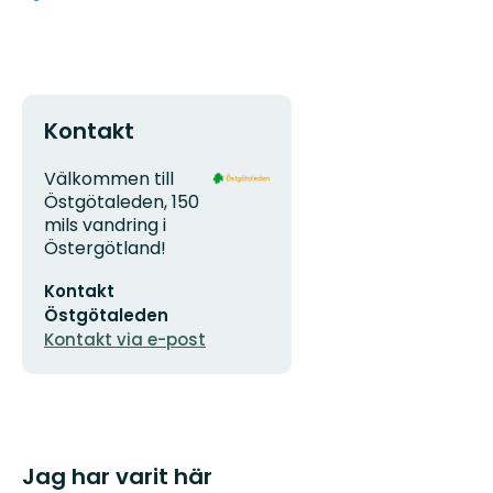
Kontakt
Adress
Organisationens
Välkommen till
logotyp
Östgötaleden, 150
mils vandring i
Östergötland!
E-
Kontakt
postadress
Östgötaleden
Kontakt via e-post
Jag har varit här