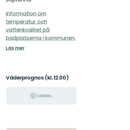
Östgötaleden,
150
mils
Information om
vandring
temperatur och
...
vattenkvalitet på
badplatserna i kommunen.
Läs mer
Väderprognos (kl. 12.00)
Laddar...