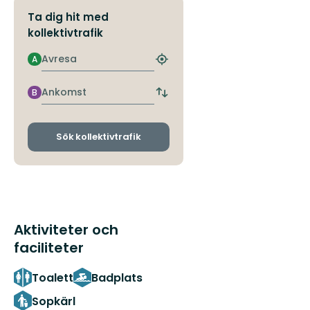
Ta dig hit med
kollektivtrafik
Avresa
A
Hitta
närmaste
hållplats
Ankomst
B
Byt
avgångs-
och
ankomsthållplatser
Sök kollektivtrafik
Aktiviteter och
faciliteter
Toalett
Badplats
Sopkärl