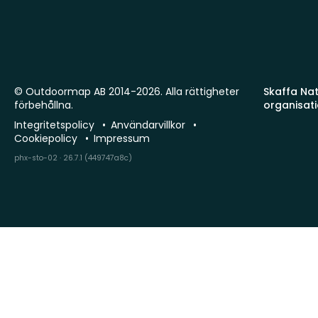
© Outdoormap AB 2014-2026. Alla rättigheter
Skaffa Natu
förbehållna.
organisat
Integritetspolicy
Användarvillkor
Cookiepolicy
Impressum
phx-sto-02 · 26.7.1 (449747a8c)