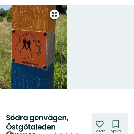
Gå
till
helskärmsläge
Södra genvägen,
Åtgärder
Östgötaleden
Besökt
Spara
Hitt