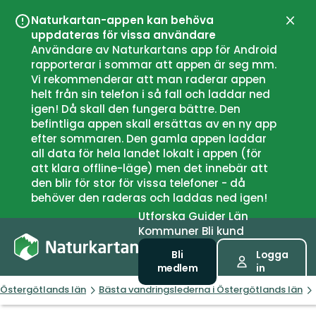
Naturkartan-appen kan behöva
Stän
uppdateras för vissa användare
Användare av Naturkartans app för Android
rapporterar i sommar att appen är seg mm.
Vi rekommenderar att man raderar appen
helt från sin telefon i så fall och laddar ned
igen! Då skall den fungera bättre. Den
befintliga appen skall ersättas av en ny app
efter sommaren. Den gamla appen laddar
all data för hela landet lokalt i appen (för
att klara offline-läge) men det innebär att
den blir för stor för vissa telefoner - då
behöver den raderas och laddas ned igen!
Utforska
Guider
Län
Kommuner
Bli kund
Bli
Logga
medlem
in
Östergötlands län
Bästa vandringslederna i Östergötlands län