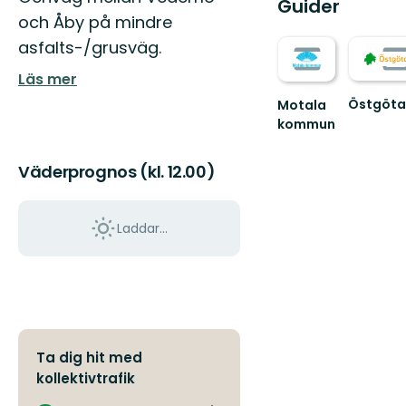
Guider
och Åby på mindre
asfalts-/grusväg.
Läs mer
Östgöta
Motala
Välkomm
kommun
till
Upplev
Östgötal
Östergötlands
Väderprognos (kl. 12.00)
150
sjöstad
mils
-
vandring
Välkommen
...
till
Laddar...
M...
Ta dig hit med
kollektivtrafik