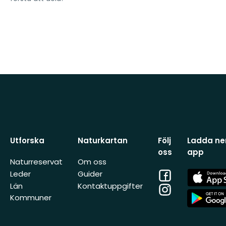
Utforska
Naturkartan
Följ
Ladda ner
oss
app
Naturreservat
Om oss
Facebook
App
Leder
Guider
Store
Län
Kontaktuppgifter
Instagram
App
Kommuner
Store