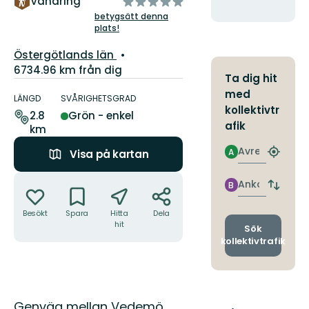
av
Vandring
hit
5
betygsätt denna
plats!
stjärnor
Län:
Östergötlands län
6734.96 km från dig
Ta dig hit
Information
med
om
LÄNGD
SVÅRIGHETSGRAD
kollektivtr
leden
2.8
Grön - enkel
afik
km
Avresa
A
Visa på kartan
Hitta
närmas
Åtgärder
hållpla
Ankomst
B
Byt
avgång
Besökt
Spara
Hitta
Dela
och
hit
ankomst
Sök
kollektivtrafik
Beskrivning
Genväg mellan Vedemö