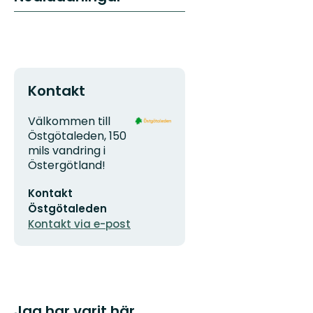
Kontakt
Adress
Organisationens
Välkommen till
logotyp
Östgötaleden, 150
mils vandring i
Östergötland!
E-
Kontakt
postadress
Östgötaleden
Kontakt via e-post
Jag har varit här