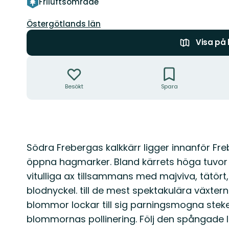
Friluftsområde
Län:
Östergötlands län
Visa på
Åtgärder
Besökt
Spara
Beskrivning
Södra Frebergas kalkkärr ligger innanför Fr
öppna hagmarker. Bland kärrets höga tuvor
vitulliga ax tillsammans med majviva, tätört
blodnyckel. till de mest spektakulära växter
blommor lockar till sig parningsmogna steke
blommornas pollinering. Följ den spångade