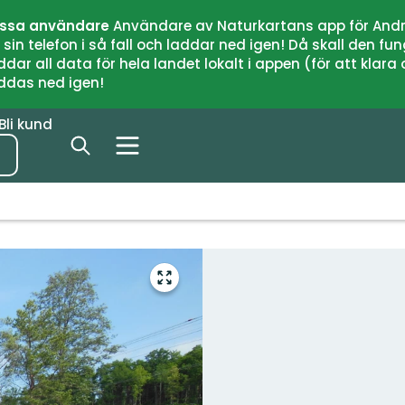
issa användare
Användare av Naturkartans app för Andr
n telefon i så fall och laddar ned igen! Då skall den fun
 all data för hela landet lokalt i appen (för att klara of
addas ned igen!
Bli kund
Gå
till
helskärmsläge