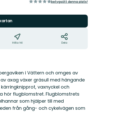
av
betygsätt denna plats!
5
stjärnor
 kartan
Hitta hit
Dela
ebergaviken i Vättern och omges av
 av axag växer gräsull med hängande
, kärringknipprot, vaxnyckel och
na hör flugblomstret. Flugblomstrets
lhannar som hjälper till med
 leden från gång- och cykelvägen som