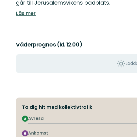
går till Jerusalemsvikens badplats.
Läs mer
Väderprognos (kl. 12.00)
Ladda
Ta dig hit med kollektivtrafik
Avresa
A
Ankomst
B