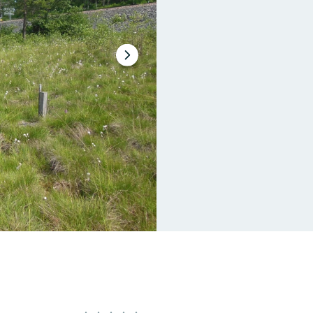
Nästa
bildspel