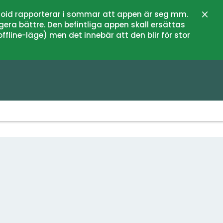
oid rapporterar i sommar att appen är seg mm.
Stän
gera bättre. Den befintliga appen skall ersättas
fline-läge) men det innebär att den blir för stor