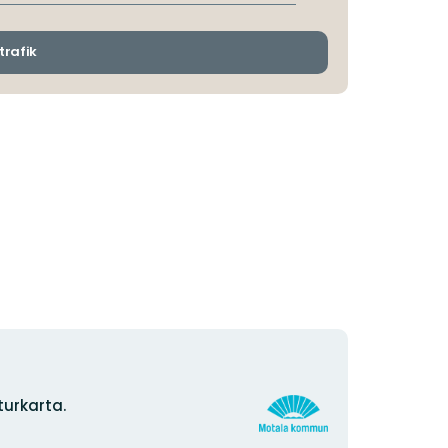
avgångs-
och
ankomsthållplatser
trafik
Organisationens
urkarta.
logotyp