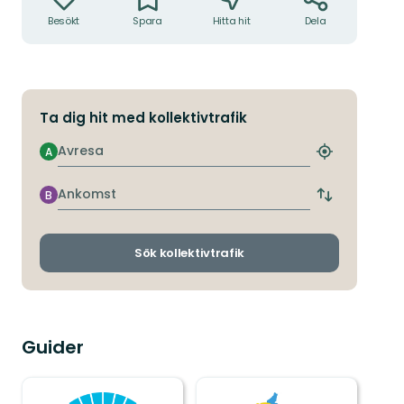
Besökt
Spara
Hitta hit
Dela
Ta dig hit med kollektivtrafik
Avresa
A
Hitta
närmaste
hållplats
Ankomst
B
Byt
avgångs-
och
ankomsthållp
Sök kollektivtrafik
Guider