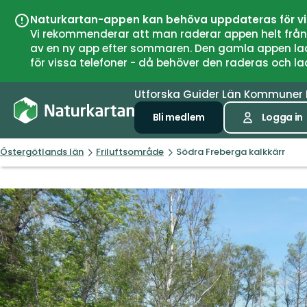
Naturkartan-appen kan behöva uppdateras för v
Vi rekommenderar att man raderar appen helt från si
av en ny app efter sommaren. Den gamla appen laddar
för vissa telefoner - då behöver den raderas och l
Utforska
Guider
Län
Kommuner
Bli medlem
Logga in
Östergötlands län
Friluftsområde
Södra Freberga kalkkärr