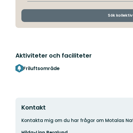
Sök kollektiv
Aktiviteter och faciliteter
Friluftsområde
Kontakt
Adress
Kontakta mig om du har frågor om Motalas Nat
E-
Hilda-Linn Berglund
postadress