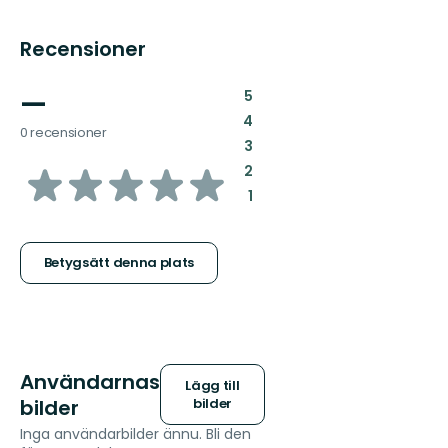
Recensioner
—
:
5
:
4
0 recensioner
:
3
av
:
2
:
1
5
stjärnor
Betygsätt denna plats
Användarnas
Lägg till
bilder
bilder
Inga användarbilder ännu. Bli den