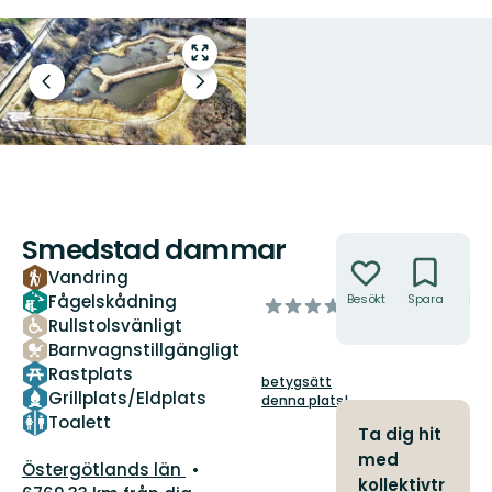
Gå
till
Föregående
Nästa
helskärmsläge
bild
bildspel
Smedstad dammar
Åtgärder
Vandring
Fågelskådning
Besökt
Spara
Hitt
av
hit
Rullstolsvänligt
5
stjärnor
Barnvagnstillgängligt
Rastplats
betygsätt
Grillplats/Eldplats
denna plats!
Toalett
Ta dig hit
med
Län:
Östergötlands län
kollektivtr