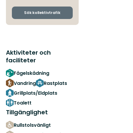
avgångs-
och
ankomsthållplatser
Sök kollektivtrafik
Aktiviteter och
faciliteter
Fågelskådning
Vandring
Rastplats
Grillplats/Eldplats
Toalett
Tillgänglighet
Rullstolsvänligt