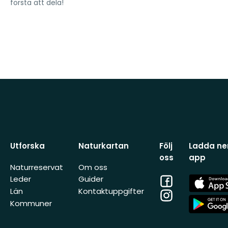
första att dela!
Utforska
Naturkartan
Följ
Ladda ner
oss
app
Naturreservat
Om oss
Facebook
App
Leder
Guider
Store
Län
Kontaktuppgifter
Instagram
App
Kommuner
Store