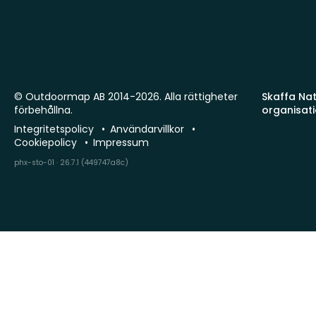
© Outdoormap AB 2014-2026. Alla rättigheter
Skaffa Natu
förbehållna.
organisat
Integritetspolicy
Användarvillkor
Cookiepolicy
Impressum
phx-sto-01 · 26.7.1 (449747a8c)