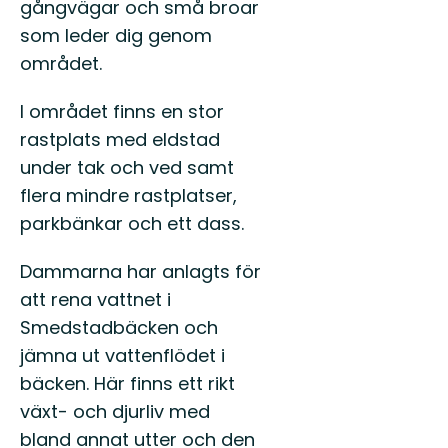
gångvägar och små broar
Östgöt
150
som leder dig genom
mils
området.
vandri
...
I området finns en stor
rastplats med eldstad
under tak och ved samt
flera mindre rastplatser,
parkbänkar och ett dass.
Dammarna har anlagts för
att rena vattnet i
Smedstadbäcken och
jämna ut vattenflödet i
bäcken. Här finns ett rikt
växt- och djurliv med
bland annat utter och den