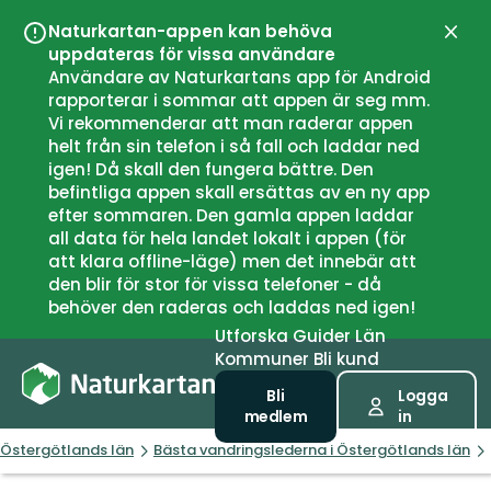
Naturkartan-appen kan behöva
Stän
uppdateras för vissa användare
Användare av Naturkartans app för Android
rapporterar i sommar att appen är seg mm.
Vi rekommenderar att man raderar appen
helt från sin telefon i så fall och laddar ned
igen! Då skall den fungera bättre. Den
befintliga appen skall ersättas av en ny app
efter sommaren. Den gamla appen laddar
all data för hela landet lokalt i appen (för
att klara offline-läge) men det innebär att
den blir för stor för vissa telefoner - då
behöver den raderas och laddas ned igen!
Utforska
Guider
Län
Kommuner
Bli kund
Bli
Logga
medlem
in
Östergötlands län
Bästa vandringslederna i Östergötlands län