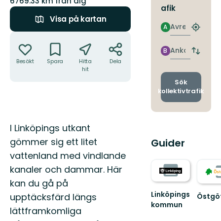
6769.33 km från dig
afik
Visa på kartan
Avresa
A
Hitta
Åtgärder
närmas
hållpla
Ankomst
B
Byt
Besökt
Spara
Hitta
Dela
avgång
hit
och
ankomst
Sök
kollektivtrafik
Beskrivning
I Linköpings utkant
gömmer sig ett litet
Guider
vattenland med vindlande
kanaler och dammar. Här
kan du gå på
Linköpings
upptäcksfärd längs
Östgö
kommun
Välko
lättframkomliga
till