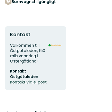
Barnvagnstillgängligt
Kontakt
Adress
Organisationens
Välkommen till
logotyp
Östgötaleden, 150
mils vandring i
Östergötland!
E-
Kontakt
postadress
Östgötaleden
Kontakt via e-post