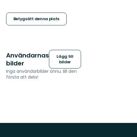
5
stjärnor
Betygsätt denna plats
Användarnas
Lägg till
bilder
bilder
Inga användarbilder ännu. Bli den
första att dela!