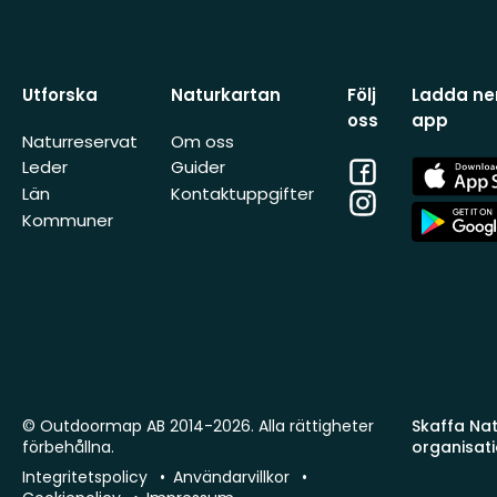
Utforska
Naturkartan
Följ
Ladda ner
oss
app
Naturreservat
Om oss
Facebook
App
Leder
Guider
Store
Län
Kontaktuppgifter
Instagram
App
Kommuner
Store
© Outdoormap AB 2014-2026. Alla rättigheter
Skaffa Natu
förbehållna.
organisat
Integritetspolicy
Användarvillkor