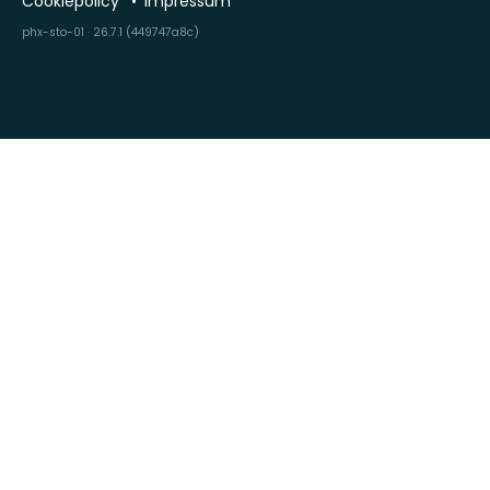
Cookiepolicy
Impressum
phx-sto-01 · 26.7.1 (449747a8c)