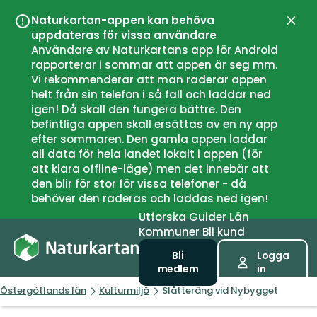
Naturkartan-appen kan behöva
Stän
uppdateras för vissa användare
Användare av Naturkartans app för Android
rapporterar i sommar att appen är seg mm.
Vi rekommenderar att man raderar appen
helt från sin telefon i så fall och laddar ned
igen! Då skall den fungera bättre. Den
befintliga appen skall ersättas av en ny app
efter sommaren. Den gamla appen laddar
all data för hela landet lokalt i appen (för
att klara offline-läge) men det innebär att
den blir för stor för vissa telefoner - då
behöver den raderas och laddas ned igen!
Utforska
Guider
Län
Kommuner
Bli kund
Bli
Logga
medlem
in
Östergötlands län
Kulturmiljö
Slåtteräng vid Nybygget