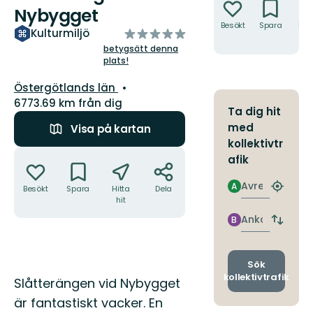
Nybygget
Besökt
Spara
Hitt
av
Kulturmiljö
hit
5
betygsätt denna
plats!
stjärnor
Län:
Östergötlands län
6773.69 km från dig
Ta dig hit
med
Visa på kartan
kollektivtr
Åtgärder
afik
Avresa
A
Besökt
Spara
Hitta
Dela
Hitta
hit
närmas
hållpla
Ankomst
B
Byt
avgång
och
ankomst
Sök
kollektivtrafik
Beskrivning
Slåtterängen vid Nybygget
är fantastiskt vacker. En