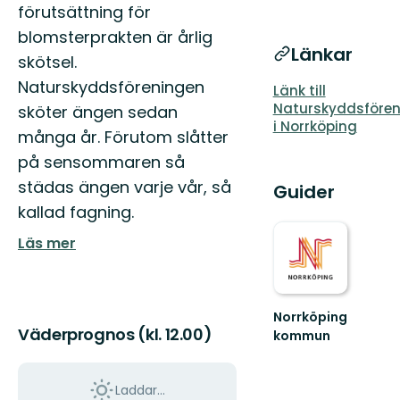
förutsättning för
blomsterprakten är årlig
Länkar
skötsel.
Naturskyddsföreningen
Länk till
Naturskyddsföre
sköter ängen sedan
i Norrköping
många år. Förutom slåtter
på sensommaren så
städas ängen varje vår, så
Guider
kallad fagning.
Läs mer
Norrköping
Väderprognos (kl. 12.00)
kommun
Upplev
det
bästa
Laddar...