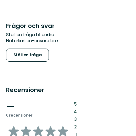
Frågor och svar
Ställ en fråga till andra
Naturkartan-användare.
Ställ en fråga
Recensioner
—
:
5
:
4
0 recensioner
:
3
av
:
2
:
1