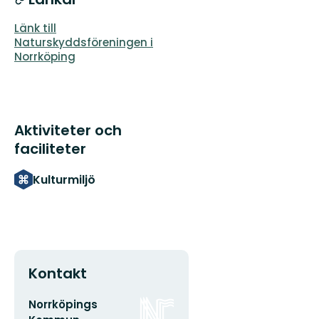
Länk till
Naturskyddsföreningen i
Norrköping
Aktiviteter och
faciliteter
Kulturmiljö
Kontakt
E-
Organisationens
Norrköpings
postadress
logotyp