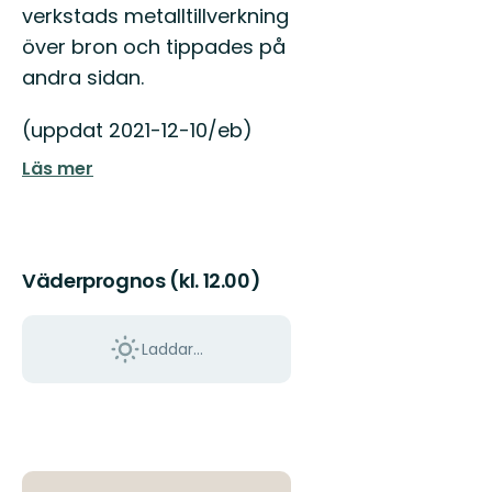
Östgötaleden,
verkstads metalltillverkning
150
över bron och tippades på
mils
vandring
andra sidan.
...
(uppdat 2021-12-10/eb)
Läs mer
Väderprognos (kl. 12.00)
Laddar...