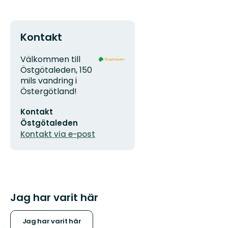
Kontakt
Adress
Organisationens
Välkommen till
logotyp
Östgötaleden, 150
mils vandring i
Östergötland!
E-
Kontakt
postadress
Östgötaleden
Kontakt via e-post
Jag har varit här
Jag har varit här