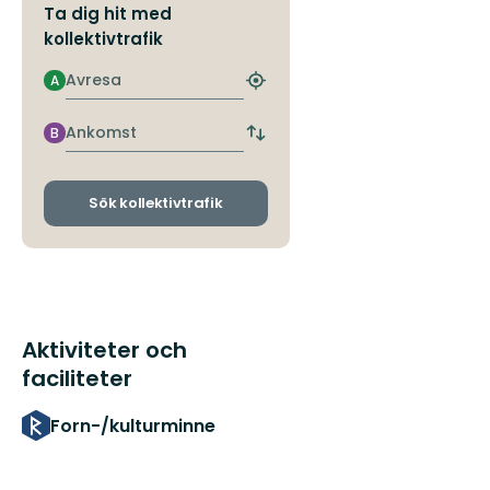
Ta dig hit med
kollektivtrafik
Avresa
A
Hitta
närmaste
hållplats
Ankomst
B
Byt
avgångs-
och
ankomsthållplatser
Sök kollektivtrafik
Aktiviteter och
faciliteter
Forn-/kulturminne