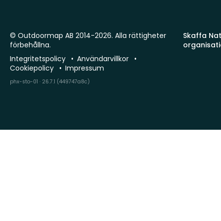
© Outdoormap AB 2014-2026. Alla rättigheter
Skaffa Natu
förbehållna.
organisat
Integritetspolicy
Användarvillkor
Cookiepolicy
Impressum
phx-sto-01 · 26.7.1 (449747a8c)