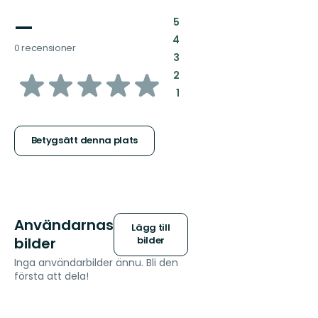
—
:
5
:
4
0 recensioner
:
3
av
:
2
:
1
5
stjärnor
Betygsätt denna plats
Användarnas
Lägg till
bilder
bilder
Inga användarbilder ännu. Bli den
första att dela!