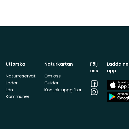
Utforska
Naturkartan
Följ
Ladda ner
oss
app
Naturreservat
Om oss
Facebook
App
Leder
Guider
Store
Län
Kontaktuppgifter
Instagram
App
Kommuner
Store