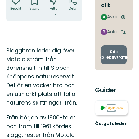
afik
Besökt
Spara
Hitta
Dela
hit
Avresa
A
Hitta
närmas
hållpla
Ankomst
B
Byt
avgång
och
Beskrivning
Slaggbron leder dig över
ankomst
Sök
kollektivtrafik
Motala ström från
Borenshult in till Sjöbo-
Knäppans naturreservat.
Det är en vacker bro och
Guider
en utmärkt plats att följa
naturens skiftningar ifrån.
Från början av 1800-talet
Östgötaleden
och fram till 1961 kördes
Välkommen
slagg, rester från Motala
till