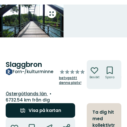
Gå
till
helskärmsläge
Slaggbron
Åtgärder
av
Forn-/kulturminne
5
Besökt
Spara
Hitt
betygsätt
hit
stjärnor
denna plats!
Län:
Östergötlands län
6732.54 km från dig
Visa på kartan
Ta dig hit
med
Åtgärder
kollektivtr