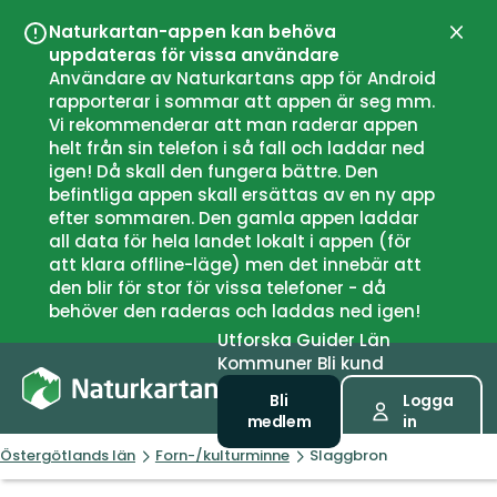
Naturkartan-appen kan behöva
Stän
uppdateras för vissa användare
Användare av Naturkartans app för Android
rapporterar i sommar att appen är seg mm.
Vi rekommenderar att man raderar appen
helt från sin telefon i så fall och laddar ned
igen! Då skall den fungera bättre. Den
befintliga appen skall ersättas av en ny app
efter sommaren. Den gamla appen laddar
all data för hela landet lokalt i appen (för
att klara offline-läge) men det innebär att
den blir för stor för vissa telefoner - då
behöver den raderas och laddas ned igen!
Utforska
Guider
Län
Kommuner
Bli kund
Bli
Logga
medlem
in
Östergötlands län
Forn-/kulturminne
Slaggbron