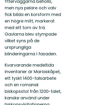
Ytterväggarna behölls,
Östgötaleden,
150
men nya pelare och valv
mils
fick bilda en korsform med
vandring
...
en högre mitt, markerat
med ett torn av trä.
Gavlarna blev stympade
vilket syns på de
ursprungliga
blinderingarna i fasaden.
Kvarvarande medeltida
inventarier är Mariaskåpet,
ett tyskt 1400-talsarbete
och en romansk
biskopsstol från 1200-talet,
kanske använd under
biskopsvisitationerna.