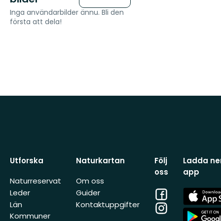
Inga användarbilder ännu. Bli den
första att dela!
Utforska
Naturkartan
Följ
Ladda ner
oss
app
Naturreservat
Om oss
Facebook
App
Leder
Guider
Store
Län
Kontaktuppgifter
Instagram
App
Kommuner