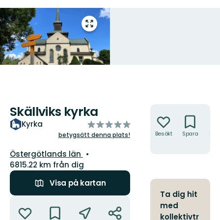
Gå
till
helskärmsläge
Skällviks kyrka
Åtgärder
av
Kyrka
5
Besökt
Spara
Hitt
betygsätt denna plats!
hit
stjärnor
Län:
Östergötlands län
6815.22 km från dig
Visa på kartan
Ta dig hit
Åtgärder
med
kollektivtr