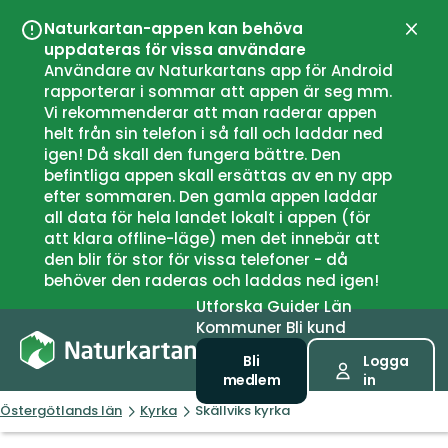
Naturkartan-appen kan behöva
Stän
uppdateras för vissa användare
Användare av Naturkartans app för Android
rapporterar i sommar att appen är seg mm.
Vi rekommenderar att man raderar appen
helt från sin telefon i så fall och laddar ned
igen! Då skall den fungera bättre. Den
befintliga appen skall ersättas av en ny app
efter sommaren. Den gamla appen laddar
all data för hela landet lokalt i appen (för
att klara offline-läge) men det innebär att
den blir för stor för vissa telefoner - då
behöver den raderas och laddas ned igen!
Utforska
Guider
Län
Kommuner
Bli kund
Bli
Logga
medlem
in
Östergötlands län
Kyrka
Skällviks kyrka