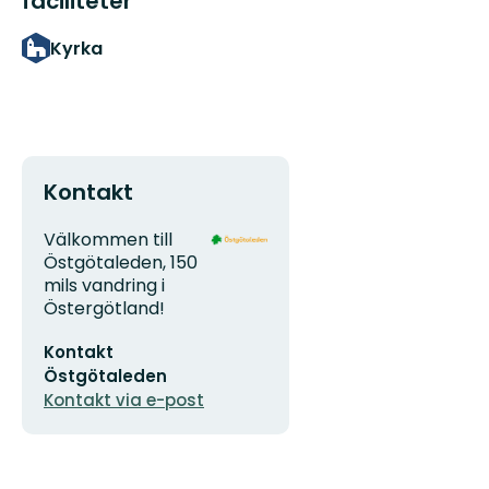
faciliteter
Kyrka
Kontakt
Adress
Organisationens
Välkommen till
logotyp
Östgötaleden, 150
mils vandring i
Östergötland!
E-
Kontakt
postadress
Östgötaleden
Kontakt via e-post