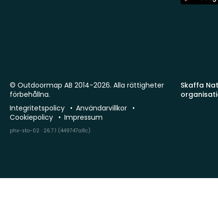
Store
© Outdoormap AB 2014-2026. Alla rättigheter
Skaffa Natu
förbehållna.
organisat
Integritetspolicy
Användarvillkor
Cookiepolicy
Impressum
phx-sto-02 · 26.7.1 (449747a8c)