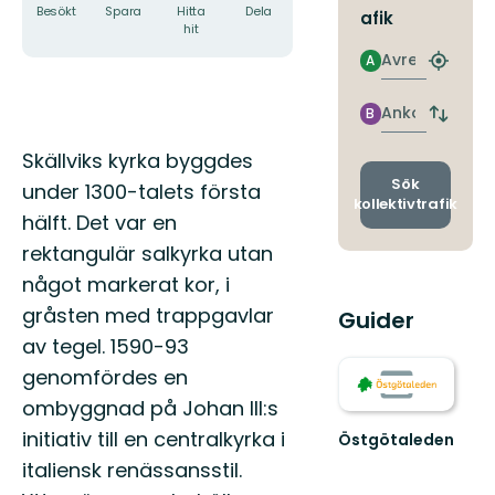
Besökt
Spara
Hitta
Dela
afik
hit
Avresa
A
Hitta
närmas
hållpla
Ankomst
B
Byt
avgång
Beskrivning
Skällviks kyrka byggdes
och
ankomst
Sök
under 1300-talets första
kollektivtrafik
hälft. Det var en
rektangulär salkyrka utan
något markerat kor, i
gråsten med trappgavlar
Guider
av tegel. 1590-93
genomfördes en
ombyggnad på Johan III:s
initiativ till en centralkyrka i
Östgötaleden
Välkommen
italiensk renässansstil.
till