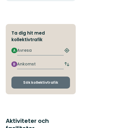
Ta dig hit med
kollektivtrafik
Avresa
A
Hitta
närmaste
hållplats
Ankomst
B
Byt
avgångs-
och
ankomsthållplatser
Sök kollektivtrafik
Aktiviteter och