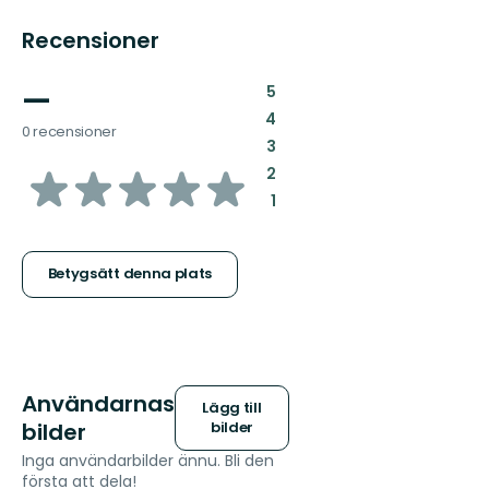
Recensioner
—
:
5
:
4
0 recensioner
:
3
av
:
2
:
1
5
stjärnor
Betygsätt denna plats
Användarnas
Lägg till
bilder
bilder
Inga användarbilder ännu. Bli den
första att dela!