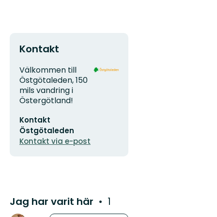
Kontakt
Adress
Organisationens
Välkommen till
logotyp
Östgötaleden, 150
mils vandring i
Östergötland!
E-
Kontakt
postadress
Östgötaleden
Kontakt via e-post
Jag har varit här
1