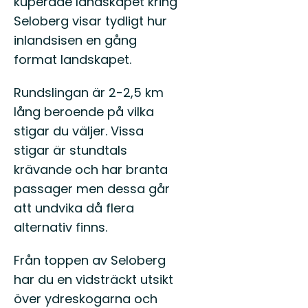
kuperade landskapet kring
till
Seloberg visar tydligt hur
Östgötaleden,
150
inlandsisen en gång
mils
format landskapet.
vandring
...
Rundslingan är 2-2,5 km
lång beroende på vilka
stigar du väljer. Vissa
stigar är stundtals
krävande och har branta
passager men dessa går
att undvika då flera
alternativ finns.
Från toppen av Seloberg
har du en vidsträckt utsikt
över ydreskogarna och