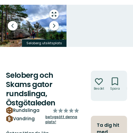
Gå
till
helskärmsläge
Föregående
Nästa
bild
bildspel
Seloberg utsiktsplats
Seloberg och
Åtgärder
Skams gator
Besökt
Spara
Hitt
rundslinga,
hit
Östgötaleden
av
Rundslinga
5
betygsätt denna
Vandring
plats!
stjärnor
Ta dig hit
med
Län: