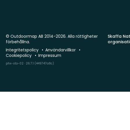
© Outdoormap AB 2014-2026. Alla rättigheter
Skaffa Natu
förbehållna.
organisat
Integritetspolicy
Användarvillkor
Cookiepolicy
Impressum
phx-sto-02 · 26.7.1 (449747a8c)