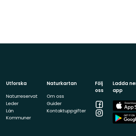
Utforska
Naturkartan
Följ
Ladda ner
oss
app
Naturreservat
Om oss
Facebook
App
Leder
Guider
Store
Län
Kontaktuppgifter
Instagram
App
Kommuner
Store