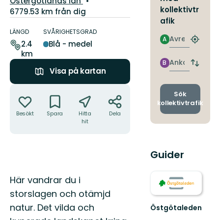
Östergötlands län
kollektivtr
6779.53 km från dig
afik
Information
om
LÄNGD
SVÅRIGHETSGRAD
Avresa
A
leden
Hitta
2.4
Blå - medel
närmas
km
hållpla
Ankomst
B
Byt
Visa på kartan
avgång
och
Åtgärder
ankomst
Sök
kollektivtrafik
Besökt
Spara
Hitta
Dela
hit
Guider
Beskrivning
Här vandrar du i
storslagen och otämjd
natur. Det vilda och
Östgötaleden
Välkommen