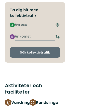
Ta dig hit med
kollektivtrafik
Avresa
A
Hitta
närmaste
hållplats
Ankomst
B
Byt
avgångs-
och
ankomsthållplatser
Sök kollektivtrafik
Aktiviteter och
faciliteter
Vandring
Rundslinga