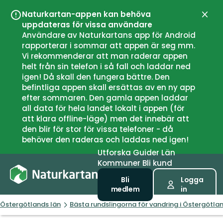
Naturkartan-appen kan behöva
Stän
uppdateras för vissa användare
Användare av Naturkartans app för Android
rapporterar i sommar att appen är seg mm.
Vi rekommenderar att man raderar appen
helt från sin telefon i så fall och laddar ned
igen! Då skall den fungera bättre. Den
befintliga appen skall ersättas av en ny app
efter sommaren. Den gamla appen laddar
all data för hela landet lokalt i appen (för
att klara offline-läge) men det innebär att
den blir för stor för vissa telefoner - då
behöver den raderas och laddas ned igen!
Utforska
Guider
Län
Kommuner
Bli kund
Bli
Logga
medlem
in
Östergötlands län
Bästa rundslingorna för vandring i Östergötla