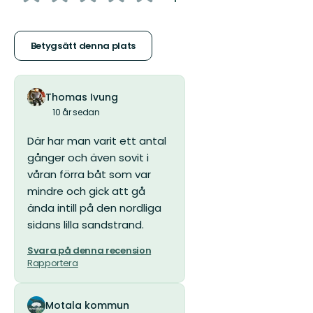
5
stjärnor
Betygsätt denna plats
Thomas Ivung
10 år sedan
Där har man varit ett antal
gånger och även sovit i
våran förra båt som var
mindre och gick att gå
ända intill på den nordliga
sidans lilla sandstrand.
Svara på denna recension
Rapportera
Motala kommun