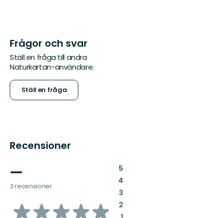
Frågor och svar
Ställ en fråga till andra
Naturkartan-användare.
Ställ en fråga
Recensioner
—
:
5
:
4
3 recensioner
:
3
av
:
2
:
1