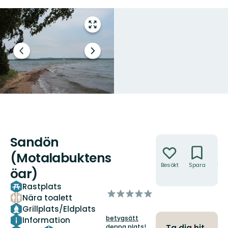
Gå
till
helskärmsläge
Föregående
Nästa
bild
bildspel
Sandön
Åtgärder
(Motalabuktens
Besökt
Spara
Hitt
öar)
hit
Rastplats
av
Nära toalett
5
Grillplats/Eldplats
stjärnor
betygsätt
Information
denna plats!
Ta dig hit