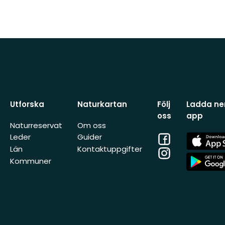
Utforska
Naturkartan
Följ
Ladda ner
oss
app
Naturreservat
Om oss
Facebook
App
Leder
Guider
Store
Län
Kontaktuppgifter
Instagram
App
Kommuner
Store