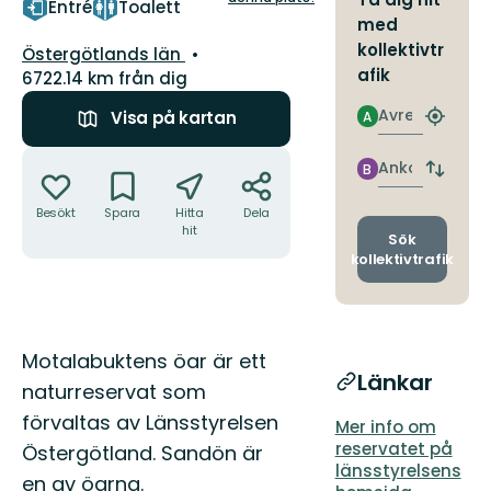
Entré
Toalett
med
kollektivtr
Län:
Östergötlands län
afik
6722.14 km från dig
Avresa
Visa på kartan
A
Hitta
närmas
Åtgärder
hållpla
Ankomst
B
Byt
avgång
Besökt
Spara
Hitta
Dela
och
hit
ankomst
Sök
kollektivtrafik
Beskrivning
Motalabuktens öar är ett
Länkar
naturreservat som
förvaltas av Länsstyrelsen
Mer info om
reservatet på
Östergötland. Sandön är
länsstyrelsens
en av öarna.