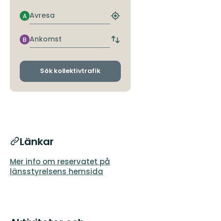
Avresa
A
Hitta
närmaste
hållplats
Ankomst
B
Byt
avgångs-
och
ankomsthållplatser
Sök kollektivtrafik
Länkar
Mer info om reservatet på
länsstyrelsens hemsida