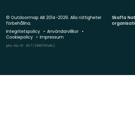
© Outdoormap AB 2014-2026. Alla rättigheter
Skaffa Natu
förbehållna.
organisat
Integritetspolicy
Användarvillkor
Cookiepolicy
Impressum
phx-sto-01 · 26.7.1 (449747a8c)