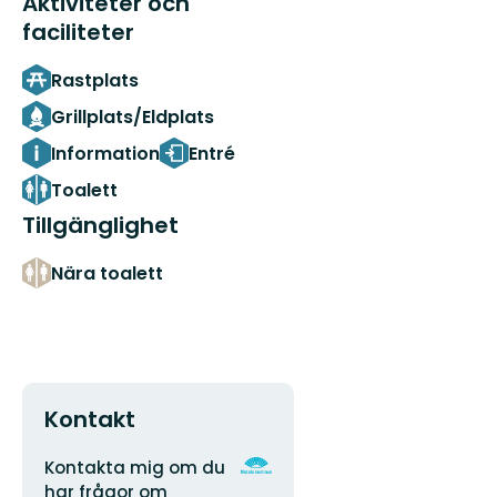
Aktiviteter och
faciliteter
Rastplats
Grillplats/Eldplats
Information
Entré
Toalett
Tillgänglighet
Nära toalett
Kontakt
Adress
Organisationens
Kontakta mig om du
logotyp
har frågor om