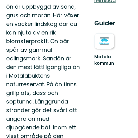
hemsida
ön är uppbyggd av sand,
grus och morän. Här växer
Guider
en vacker lindskog där du
kan njuta av en rik
blomsterpraktt. Ön bär
spår av gammal
Motala
odlingsmark. Sandön är
kommun
den mest lättillgängliga ön
Upplev
Östergötlands
i Motalabuktens
sjöstad
naturreservat. På ön finns
-
grillplats, dass och
Välkommen
till
soptunna. Långgrunda
M...
stränder gör det svårt att
angöra ön med
djupgående båt. Inom ett
visst område på den