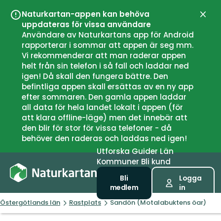
Naturkartan-appen kan behöva
Stän
uppdateras för vissa användare
Användare av Naturkartans app för Android
rapporterar i sommar att appen är seg mm.
Vi rekommenderar att man raderar appen
helt från sin telefon i så fall och laddar ned
igen! Då skall den fungera bättre. Den
befintliga appen skall ersättas av en ny app
efter sommaren. Den gamla appen laddar
all data för hela landet lokalt i appen (för
att klara offline-läge) men det innebär att
den blir för stor för vissa telefoner - då
behöver den raderas och laddas ned igen!
Utforska
Guider
Län
Kommuner
Bli kund
Bli
Logga
medlem
in
Östergötlands län
Rastplats
Sandön (Motalabuktens öar)