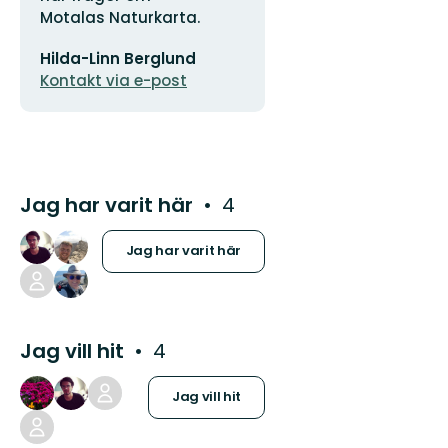
Motalas Naturkarta.
E-
Hilda-Linn Berglund
postadress
Kontakt via e-post
Jag har varit här
4
Jag har varit här
Jag vill hit
4
Jag vill hit