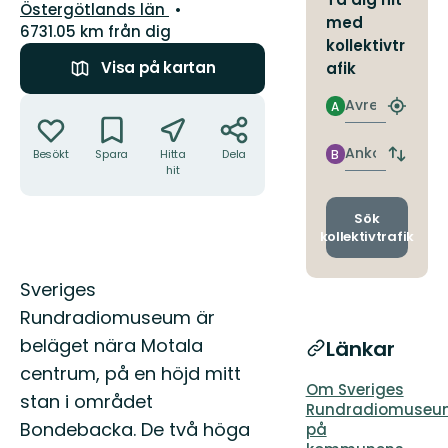
Län:
Östergötlands län
med
6731.05 km från dig
kollektivtr
Visa på kartan
afik
Åtgärder
Avresa
A
Hitta
närmas
hållpla
Ankomst
Besökt
Spara
Hitta
Dela
B
Byt
hit
avgång
och
ankomst
Sök
kollektivtrafik
Beskrivning
Sveriges
Rundradiomuseum är
beläget nära Motala
Länkar
centrum, på en höjd mitt
Om Sveriges
stan i området
Rundradiomuseu
Bondebacka. De två höga
på