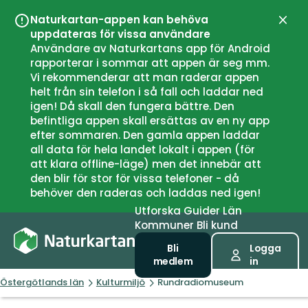
Naturkartan-appen kan behöva
Stän
uppdateras för vissa användare
Användare av Naturkartans app för Android
rapporterar i sommar att appen är seg mm.
Vi rekommenderar att man raderar appen
helt från sin telefon i så fall och laddar ned
igen! Då skall den fungera bättre. Den
befintliga appen skall ersättas av en ny app
efter sommaren. Den gamla appen laddar
all data för hela landet lokalt i appen (för
att klara offline-läge) men det innebär att
den blir för stor för vissa telefoner - då
behöver den raderas och laddas ned igen!
Utforska
Guider
Län
Kommuner
Bli kund
Bli
Logga
medlem
in
Östergötlands län
Kulturmiljö
Rundradiomuseum