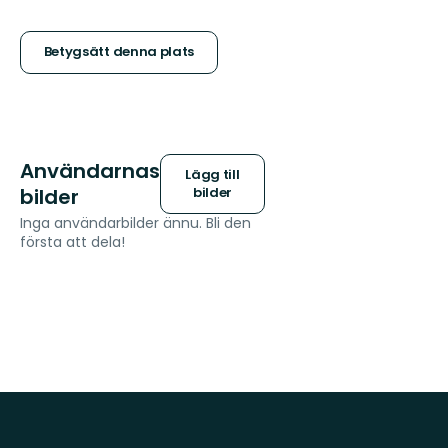
5
stjärnor
Betygsätt denna plats
Användarnas
Lägg till
bilder
bilder
Inga användarbilder ännu. Bli den
första att dela!