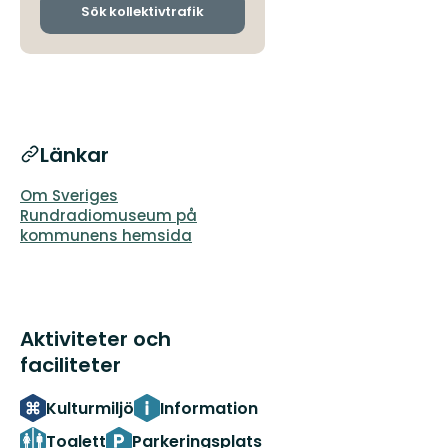
ankomsthållplatser
Sök kollektivtrafik
Länkar
Om Sveriges
Rundradiomuseum på
kommunens hemsida
Aktiviteter och
faciliteter
Kulturmiljö
Information
Toalett
Parkeringsplats