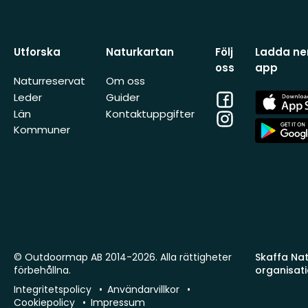
Utforska
Naturkartan
Följ
Ladda ner
oss
app
Naturreservat
Om oss
Facebook
App
Leder
Guider
Store
Län
Kontaktuppgifter
Instagram
App
Kommuner
Store
© Outdoormap AB 2014-2026. Alla rättigheter
Skaffa Natu
förbehållna.
organisat
Integritetspolicy
Användarvillkor
Cookiepolicy
Impressum