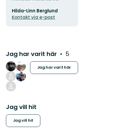
E-
Hilda-Linn Berglund
postadress
Kontakt via e-post
Jag har varit här
5
Jag har varit här
Jag vill hit
Jag vill hit