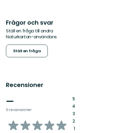
Frågor och svar
Ställ en fråga till andra
Naturkartan-användare.
Ställ en fråga
Recensioner
—
:
5
:
4
0 recensioner
:
3
av
:
2
:
1