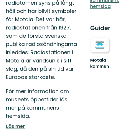
kommunens
radiotornen syns på långt
hemsida
håll och har blivit symboler
för Motala. Det var här, i
radiostationen från 1927,
Guider
som de första svenska
publika radiosändningarna
inleddes. Radiostationen i
Motala är världsunik i sitt
Motala
kommun
slag, då den på sin tid var
Upplev
Europas starkaste.
Östergötlands
sjöstad
-
För mer information om
Välkommen
museets öppettider läs
till
M...
mer på kommunens
hemsida.
Läs mer