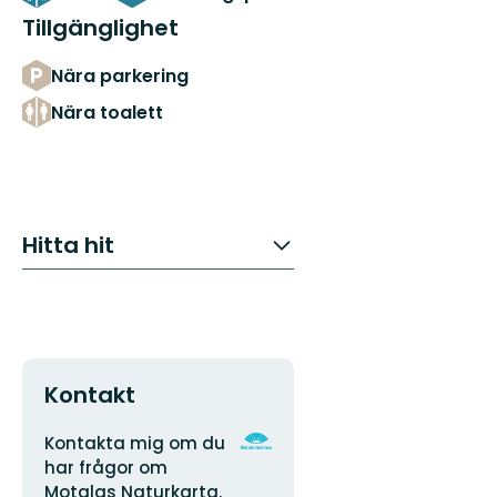
Tillgänglighet
Nära parkering
Nära toalett
Hitta hit
Kontakt
Adress
Organisationens
Kontakta mig om du
logotyp
har frågor om
Motalas Naturkarta.