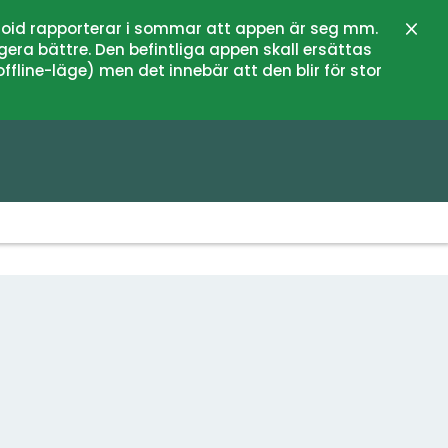
oid rapporterar i sommar att appen är seg mm.
Stän
gera bättre. Den befintliga appen skall ersättas
fline-läge) men det innebär att den blir för stor