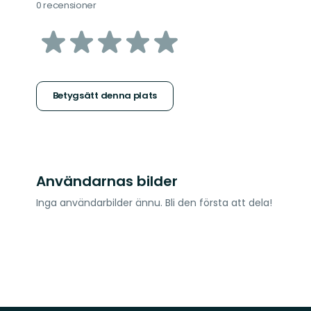
0 recensioner
av
5
stjärnor
Betygsätt denna plats
Användarnas bilder
Inga användarbilder ännu. Bli den första att dela!