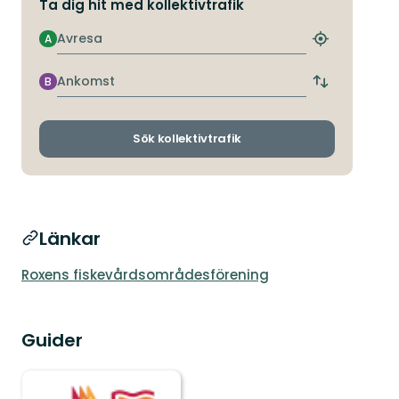
Ta dig hit med kollektivtrafik
Avresa
A
Hitta
närmaste
hållplats
Ankomst
B
Byt
avgångs-
och
ankomsthållp
Sök kollektivtrafik
Länkar
Roxens fiskevårdsområdesförening
Guider