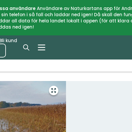
issa användare
Användare av Naturkartans app för Andr
n telefon i så fall och laddar ned igen! Då skall den fun
 all data för hela landet lokalt i appen (för att klara of
addas ned igen!
Bli kund
Gå
till
helskärmsläge