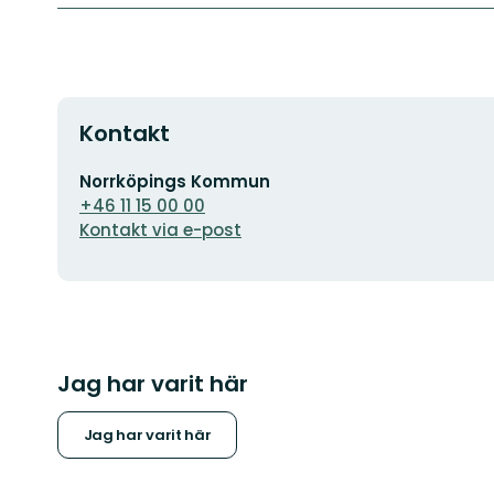
Kontakt
E-
Norrköpings Kommun
postadress
+46 11 15 00 00
Kontakt via e-post
Jag har varit här
Jag har varit här