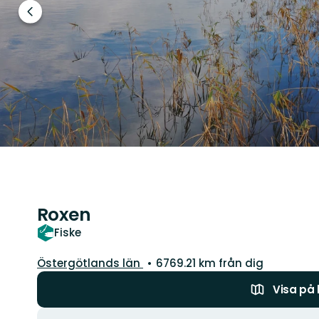
Föregående
bild
Roxen
Fiske
Län:
Östergötlands län
6769.21 km från dig
Visa på
Åtgärder