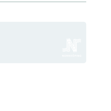
Organisationens
logotyp