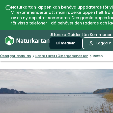
Naturkartan-appen kan behöva uppdateras för v
Vi rekommenderar att man raderar appen helt från si
av en ny app efter sommaren. Den gamla appen laddar
för vissa telefoner - då behöver den raderas och l
Utforska
Guider
Län
Kommuner
Bli medlem
Logga in
Östergötlands län
Bästa fisket i Östergötlands län
Roxen