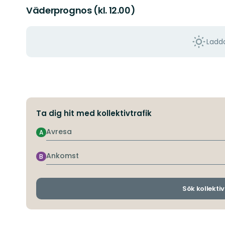
Väderprognos (kl. 12.00)
Ladda
Ta dig hit med kollektivtrafik
Avresa
A
Ankomst
B
Sök kollektiv