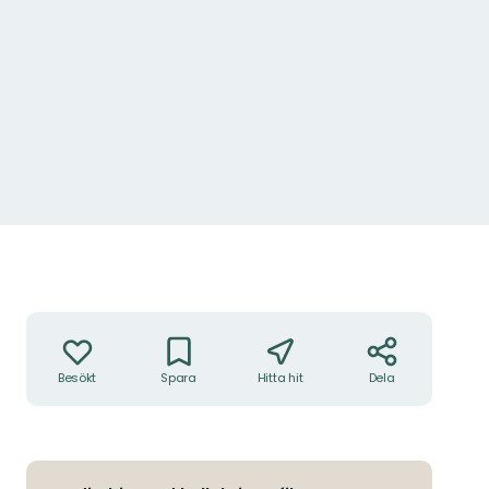
Åtgärder
Besökt
Spara
Hitta hit
Dela