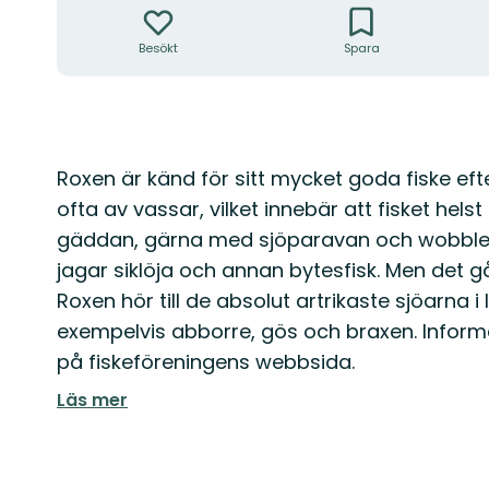
Besökt
Spara
Beskrivning
Roxen är känd för sitt mycket goda fiske eft
ofta av vassar, vilket innebär att fisket helst
gäddan, gärna med sjöparavan och wobbler 
jagar siklöja och annan bytesfisk. Men det g
Roxen hör till de absolut artrikaste sjöarna 
exempelvis abborre, gös och braxen. Informa
på fiskeföreningens webbsida.
Läs mer