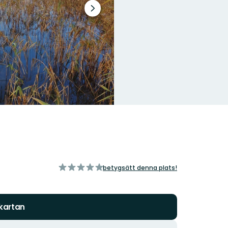
Nästa
bildspel
av
betygsätt denna plats!
5
stjärnor
 kartan