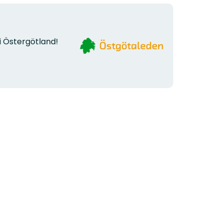
Organisationens
i Östergötland!
logotyp