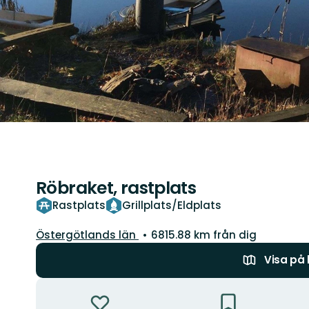
Röbraket, rastplats
Rastplats
Grillplats/Eldplats
Län:
Östergötlands län
6815.88 km från dig
Visa på
Åtgärder