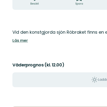
Besökt
Spara
Beskrivning
Vid den konstgjorda sjön Röbraket finns en 
Läs mer
Väderprognos (kl. 12.00)
Ladda