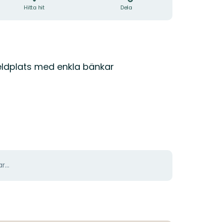
Hitta hit
Dela
eldplats med enkla bänkar
r...