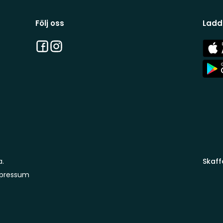
Följ oss
Ladd
Facebook
Instagram
App
Stor
App
Stor
a.
Skaff
pressum