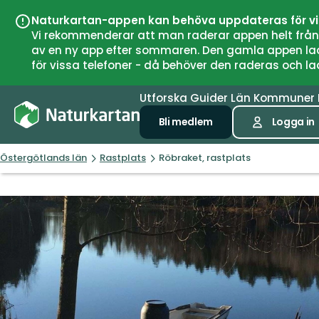
Naturkartan-appen kan behöva uppdateras för v
Vi rekommenderar att man raderar appen helt från si
av en ny app efter sommaren. Den gamla appen laddar
för vissa telefoner - då behöver den raderas och l
Utforska
Guider
Län
Kommuner
Bli medlem
Logga in
Östergötlands län
Rastplats
Röbraket, rastplats