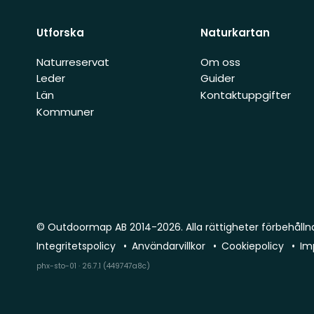
Utforska
Naturkartan
Naturreservat
Om oss
Leder
Guider
Län
Kontaktuppgifter
Kommuner
© Outdoormap AB 2014-2026. Alla rättigheter förbehålln
Integritetspolicy
Användarvillkor
Cookiepolicy
Im
phx-sto-01 · 26.7.1 (449747a8c)