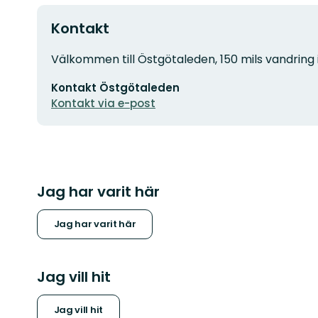
Kontakt
Adress
Välkommen till Östgötaleden, 150 mils vandring 
E-
Kontakt Östgötaleden
postadress
Kontakt via e-post
Jag har varit här
Jag har varit här
Jag vill hit
Jag vill hit