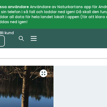
issa användare
Användare av Naturkartans app för Andr
n telefon i så fall och laddar ned igen! Då skall den fun
 all data för hela landet lokalt i appen (för att klara of
addas ned igen!
Bli kund
Gå
till
helskärmsläge