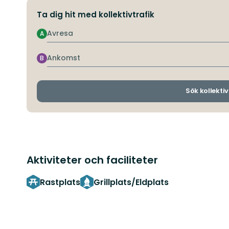
Ta dig hit med kollektivtrafik
Avresa
A
Ankomst
B
Sök kollektiv
Aktiviteter och faciliteter
Rastplats
Grillplats/Eldplats