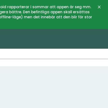
oid rapporterar i sommar att appen är seg mm.
Stän
gera bättre. Den befintliga appen skall ersättas
fline-läge) men det innebär att den blir för stor