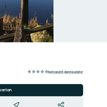
av
betygsätt denna plats!
5
stjärnor
 kartan