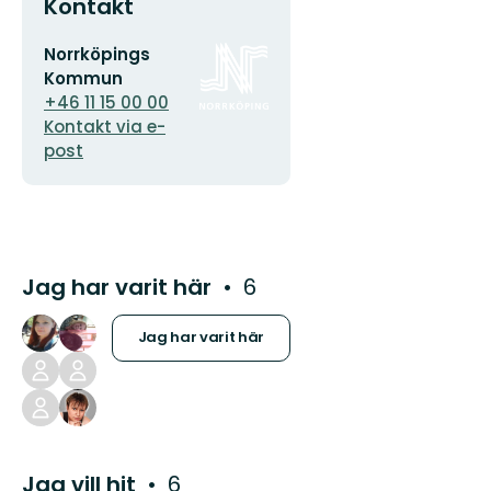
Kontakt
E-
Organisationens
Norrköpings
postadress
logotyp
Kommun
+46 11 15 00 00
Kontakt via e-
post
Jag har varit här
6
Jag har varit här
Jag vill hit
6