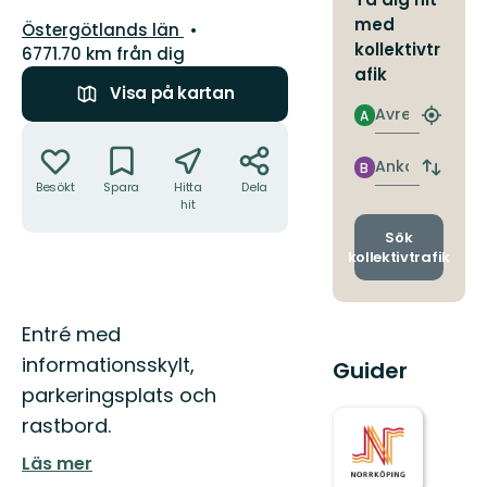
med
Län:
Östergötlands län
kollektivtr
6771.70 km från dig
afik
Visa på kartan
Avresa
A
Hitta
Åtgärder
närmas
hållpla
Ankomst
B
Byt
Besökt
Spara
Hitta
Dela
avgång
hit
och
ankomst
Sök
kollektivtrafik
Beskrivning
Entré med
informationsskylt,
Guider
parkeringsplats och
rastbord.
Läs mer