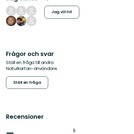
Jag vill hit
Frågor och svar
Ställ en fråga till andra
Naturkartan-användare.
Ställ en fråga
Recensioner
—
:
5