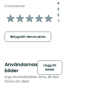
:
4
0 recensioner
:
3
av
:
2
:
1
5
stjärnor
Betygsätt denna plats
Användarnas
Lägg till
bilder
bilder
Inga användarbilder ännu. Bli den
första att dela!