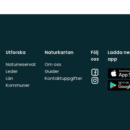
Utforska
Naturkartan
Följ
Ladda ner
oss
app
Naturreservat
Om oss
Facebook
App
Leder
Guider
Store
Län
Kontaktuppgifter
Instagram
App
Kommuner
Store