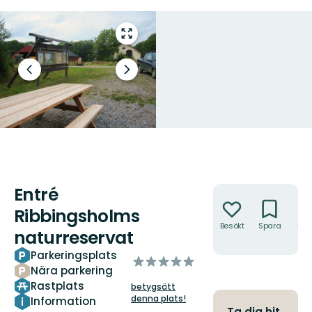
Gå
till
helskärmsläge
Föregående
Nästa
bild
bildspel
Entré
Åtgärder
Ribbingsholms
Besökt
Spara
Hitt
naturreservat
hit
Parkeringsplats
av
Nära parkering
5
Rastplats
betygsätt
stjärnor
denna plats!
Information
Ta dig hit