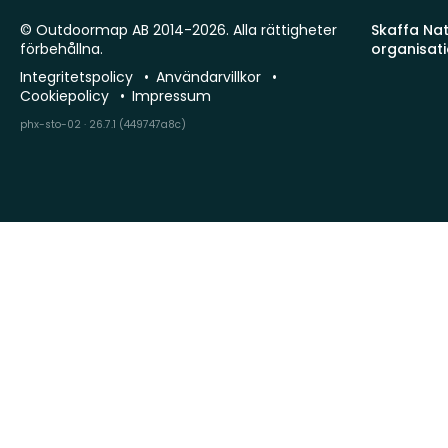
© Outdoormap AB 2014-2026. Alla rättigheter
Skaffa Natu
förbehållna.
organisat
Integritetspolicy
Användarvillkor
Cookiepolicy
Impressum
phx-sto-02 · 26.7.1 (449747a8c)