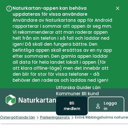
Naturkartan-appen kan behöva
Stän
uppdateras för vissa användare
Användare av Naturkartans app för Android
rapporterar i sommar att appen är seg mm.
Vi rekommenderar att man raderar appen
helt från sin telefon i så fall och laddar ned
igen! Då skall den fungera bättre. Den
befintliga appen skall ersättas av en ny app
efter sommaren. Den gamla appen laddar
all data för hela landet lokalt i appen (för
att klara offline-läge) men det innebär att
den blir för stor för vissa telefoner - då
behöver den raderas och laddas ned igen!
Utforska
Guider
Län
Kommuner
Bli kund
Bli
Logga
medlem
in
Östergötlands län
Parkeringsplats
Entré Ribbingsholms naturr