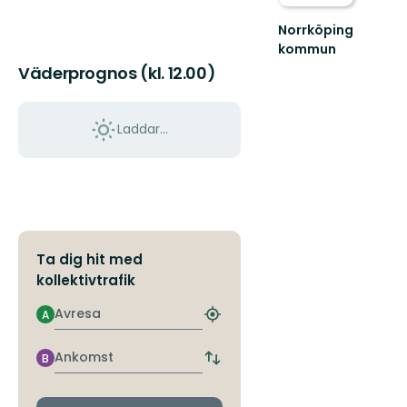
Norrköping
kommun
Upplev
Väderprognos (kl. 12.00)
det
bästa
av
Laddar...
Norrköpings
vackra
natur!
Ta dig hit med
kollektivtrafik
Avresa
A
Hitta
närmaste
hållplats
Ankomst
B
Byt
avgångs-
och