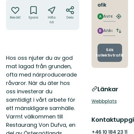
Åtgärder
afik
Avresa
A
Besökt
Spara
Hitta
Dela
Hitta
hit
närmas
hållpla
Ankomst
B
Byt
avgång
och
ankomst
Sök
kollektivtrafik
Beskrivning
Hos oss njuter du av god
mat lagad från grunden,
ofta med närproducerade
råvaror. När du äter hos
Länkar
oss investerar du
samtidigt i vårt arbete för
Webbplats
ett mänskligare samhälle.
Varmt välkommen till
Kontaktuppgi
Restaurang Von Dufva, en
+46 10 184 23 11
del av Östergötlands