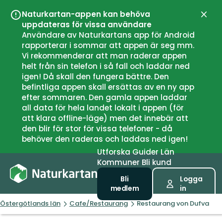
Naturkartan-appen kan behöva
Stän
uppdateras för vissa användare
Användare av Naturkartans app för Android
rapporterar i sommar att appen är seg mm.
Vi rekommenderar att man raderar appen
helt från sin telefon i så fall och laddar ned
igen! Då skall den fungera bättre. Den
befintliga appen skall ersättas av en ny app
efter sommaren. Den gamla appen laddar
all data för hela landet lokalt i appen (för
att klara offline-läge) men det innebär att
den blir för stor för vissa telefoner - då
behöver den raderas och laddas ned igen!
Utforska
Guider
Län
Kommuner
Bli kund
Bli
Logga
medlem
in
Östergötlands län
Cafe/Restaurang
Restaurang von Dufva