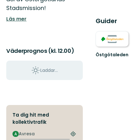
Stadsmission!
Läs mer
Guider
Väderprognos (kl. 12.00)
Östgötaleden
Välkommen
till
Laddar...
Östgötaleden,
150
mils
vandring
...
Ta dig hit med
kollektivtrafik
Avresa
A
Hitta