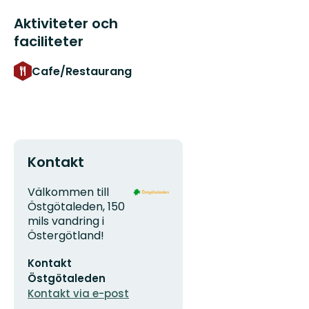
Aktiviteter och
faciliteter
Cafe/Restaurang
Kontakt
Adress
Organisationens
Välkommen till
logotyp
Östgötaleden, 150
mils vandring i
Östergötland!
E-
Kontakt
postadress
Östgötaleden
Kontakt via e-post