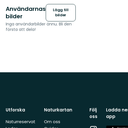
Användarnas
Lägg till
bilder
bilder
Inga användarbilder ännu. Bli den
första att dela!
Utforska
Naturkartan
Följ
Ladda ner
oss
app
Naturreservat
Om oss