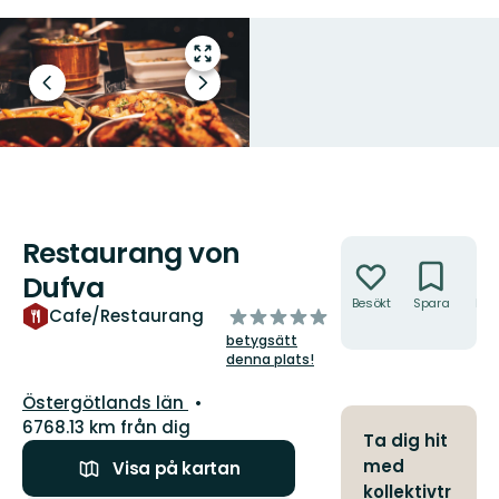
Gå
till
Föregående
Nästa
helskärmsläge
bild
bildspel
Restaurang von
Åtgärder
Dufva
Besökt
Spara
Hitt
av
Cafe/Restaurang
hit
5
betygsätt
stjärnor
denna plats!
Län:
Östergötlands län
6768.13 km från dig
Ta dig hit
med
Visa på kartan
kollektivtr