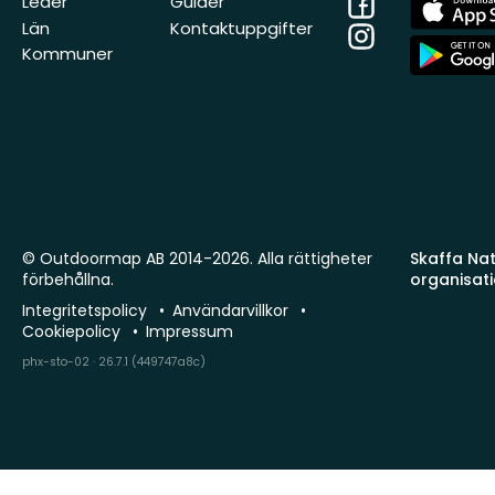
Facebook
App
Leder
Guider
Store
Län
Kontaktuppgifter
Instagram
App
Kommuner
Store
© Outdoormap AB 2014-2026. Alla rättigheter
Skaffa Natu
förbehållna.
organisat
Integritetspolicy
Användarvillkor
Cookiepolicy
Impressum
phx-sto-02 · 26.7.1 (449747a8c)