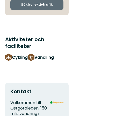
ankomsthållplatser
Sök kollektivtrafik
Aktiviteter och
faciliteter
Cykling
Vandring
Kontakt
Adress
Organisationens
Välkommen till
logotyp
Östgötaleden, 150
mils vandring i