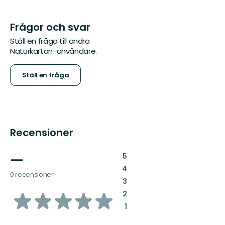
Frågor och svar
Ställ en fråga till andra
Naturkartan-användare.
Ställ en fråga
Recensioner
—
:
5
:
4
0 recensioner
:
3
av
:
2
:
1
5