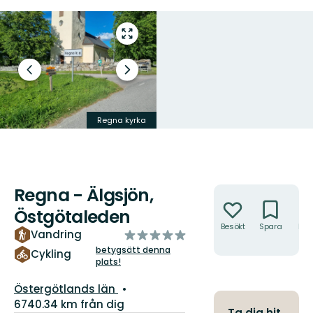
Gå
till
helskärmsläge
Föregående
Nästa
bild
bildspel
Regna kyrka
Leden går mestadels på grusväg
Regna - Älgsjön,
Åtgärder
Östgötaleden
Besökt
Spara
Hitt
av
Vandring
hit
5
betygsätt denna
Cykling
plats!
stjärnor
Län:
Östergötlands län
6740.34 km från dig
Ta dig hit