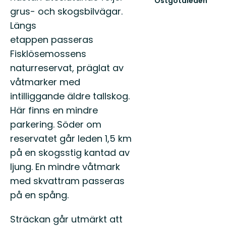
Östgötaleden
Välkommen
grus- och skogsbilvägar.
till
Längs
Östgötaleden,
etappen passeras
150
mils
Fisklösemossens
vandring
naturreservat, präglat av
...
våtmarker med
intilliggande äldre tallskog.
Här finns en mindre
parkering. Söder om
reservatet går leden 1,5 km
på en skogsstig kantad av
ljung. En mindre våtmark
med skvattram passeras
på en spång.
Sträckan går utmärkt att