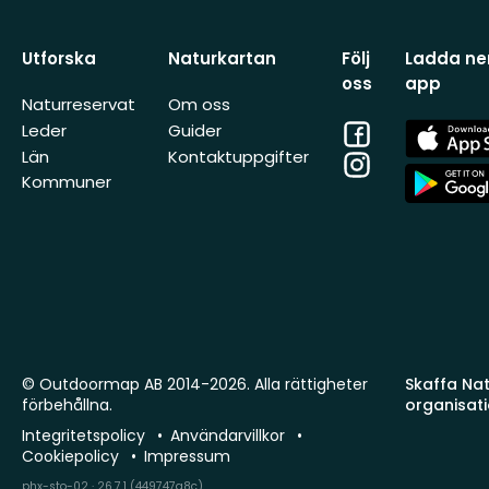
Utforska
Naturkartan
Följ
Ladda ner
oss
app
Naturreservat
Om oss
Facebook
App
Leder
Guider
Store
Län
Kontaktuppgifter
Instagram
App
Kommuner
Store
© Outdoormap AB 2014-2026. Alla rättigheter
Skaffa Natu
förbehållna.
organisat
Integritetspolicy
Användarvillkor
Cookiepolicy
Impressum
phx-sto-02 · 26.7.1 (449747a8c)