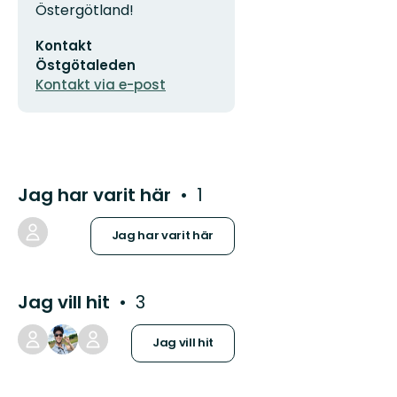
Östergötland!
E-
Kontakt
postadress
Östgötaleden
Kontakt via e-post
Jag har varit här
1
Jag har varit här
Jag vill hit
3
Jag vill hit