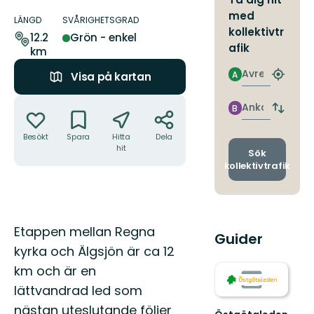
Information
med
om
LÄNGD
SVÅRIGHETSGRAD
kollektivtr
leden
12.2
Grön - enkel
afik
km
Avresa
A
Visa på kartan
Hitta
närmas
Åtgärder
hållpla
Ankomst
B
Byt
avgång
Besökt
Spara
Hitta
Dela
och
hit
ankomst
Sök
kollektivtrafik
Beskrivning
Etappen mellan Regna
Guider
kyrka och Älgsjön är ca 12
km och är en
lättvandrad led som
nästan uteslutande följer