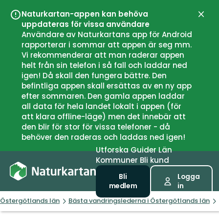
Naturkartan-appen kan behöva
Stän
uppdateras för vissa användare
Användare av Naturkartans app för Android
rapporterar i sommar att appen är seg mm.
Vi rekommenderar att man raderar appen
helt från sin telefon i så fall och laddar ned
igen! Då skall den fungera bättre. Den
befintliga appen skall ersättas av en ny app
efter sommaren. Den gamla appen laddar
all data för hela landet lokalt i appen (för
att klara offline-läge) men det innebär att
den blir för stor för vissa telefoner - då
behöver den raderas och laddas ned igen!
Utforska
Guider
Län
Kommuner
Bli kund
Bli
Logga
medlem
in
Östergötlands län
Bästa vandringslederna i Östergötlands län