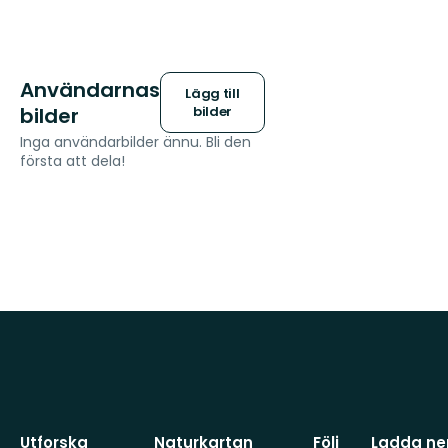
Användarnas
Lägg till
bilder
bilder
Inga användarbilder ännu. Bli den
första att dela!
Utforska
Naturkartan
Följ
Ladda ner