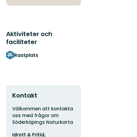
Aktiviteter och
faciliteter
Rastplats
Kontakt
Adress
Välkommen att kontakta
oss med frågor om
Söderköpings Naturkarta
E-
Idrott & Fritid,
postadress