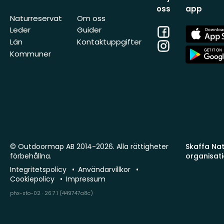
oss
app
Naturreservat
Om oss
Facebook
App
Leder
Guider
Store
Län
Kontaktuppgifter
Instagram
App
Kommuner
Store
© Outdoormap AB 2014-2026. Alla rättigheter
Skaffa Natu
förbehållna.
organisat
Integritetspolicy
Användarvillkor
Cookiepolicy
Impressum
phx-sto-02 · 26.7.1 (449747a8c)