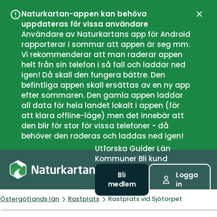
Naturkartan-appen kan behöva
Stän
uppdateras för vissa användare
Användare av Naturkartans app för Android
rapporterar i sommar att appen är seg mm.
Vi rekommenderar att man raderar appen
helt från sin telefon i så fall och laddar ned
igen! Då skall den fungera bättre. Den
befintliga appen skall ersättas av en ny app
efter sommaren. Den gamla appen laddar
all data för hela landet lokalt i appen (för
att klara offline-läge) men det innebär att
den blir för stor för vissa telefoner - då
behöver den raderas och laddas ned igen!
Utforska
Guider
Län
Kommuner
Bli kund
Bli
Logga
medlem
in
Östergötlands län
Rastplats
Rastplats vid Sjötorpet