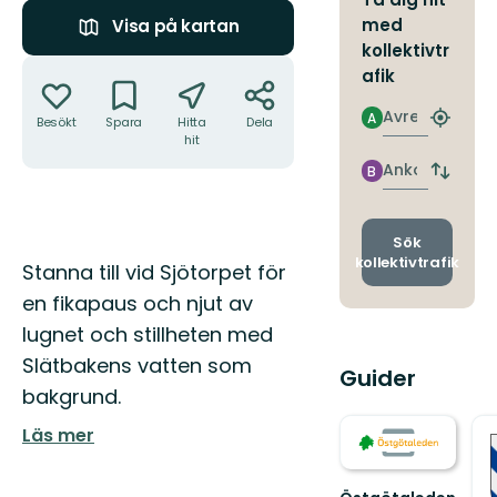
med
Visa på kartan
kollektivtr
Åtgärder
afik
Avresa
A
Besökt
Spara
Hitta
Dela
Hitta
hit
närmas
hållpla
Ankomst
B
Byt
avgång
och
ankomst
Sök
kollektivtrafik
Beskrivning
Stanna till vid Sjötorpet för
en fikapaus och njut av
lugnet och stillheten med
Slätbakens vatten som
Guider
bakgrund.
Läs mer