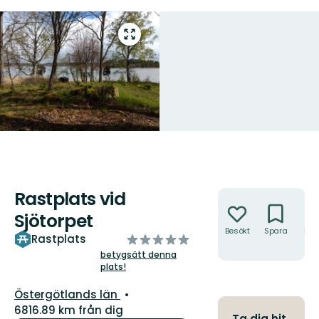
Gå
till
helskärmsläge
Rastplats vid
Åtgärder
Sjötorpet
Besökt
Spara
Hitt
av
Rastplats
hit
5
betygsätt denna
plats!
stjärnor
Län:
Östergötlands län
6816.89 km från dig
Ta dig hit