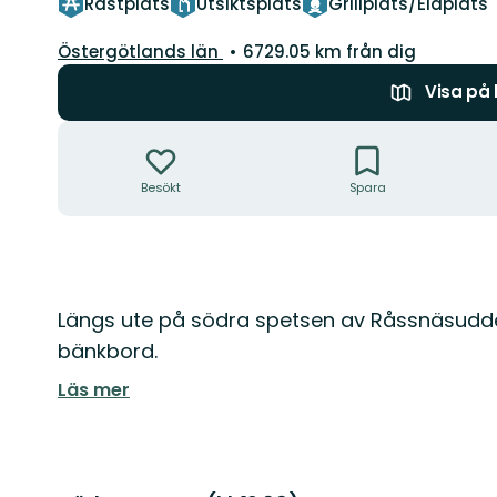
Rastplats
Utsiktsplats
Grillplats/Eldplats
Län:
Östergötlands län
6729.05 km från dig
Visa på
Åtgärder
Besökt
Spara
Beskrivning
Längs ute på södra spetsen av Råssnäsudde
bänkbord.
Läs mer