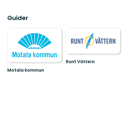
Guider
Runt Vättern
Välkommen
Motala kommun
till
Upplev
den
Östergötlands
fantastiska
sjöstad
naturen
-
Runt
Välkommen
Vät...
till
M...