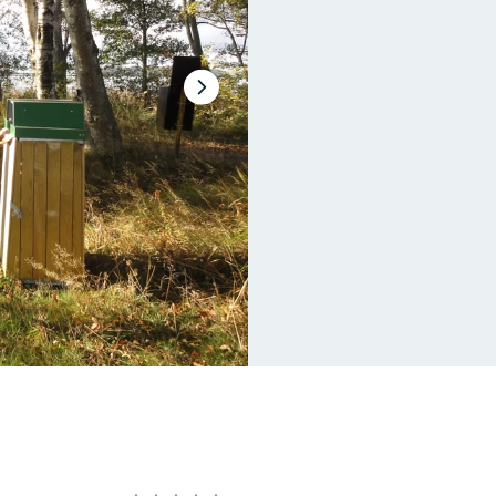
Nästa
bildspel