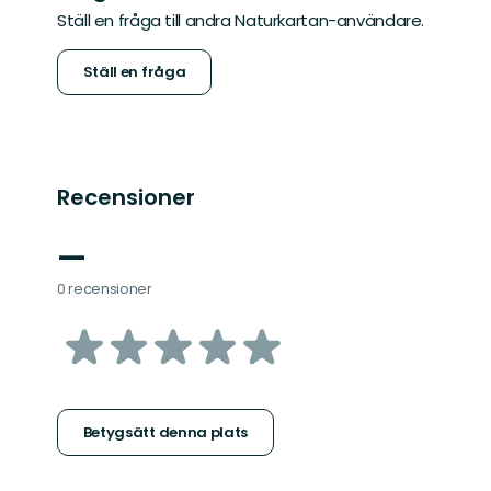
Ställ en fråga till andra Naturkartan-användare.
Ställ en fråga
Recensioner
—
0 recensioner
av
5
stjärnor
Betygsätt denna plats