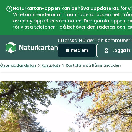
Naturkartan-appen kan behöva uppdateras för v
Vi rekommenderar att man raderar appen helt från si
av en ny app efter sommaren. Den gamla appen laddar
för vissa telefoner - då behöver den raderas och l
Utforska
Guider
Län
Kommuner
Bli medlem
Logga in
Östergötlands län
Rastplats
Rastplats på Råssnäsudden