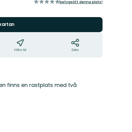
av
betygsätt denna plats!
5
stjärnor
 kartan
Hitta hit
Dela
n finns en rastplats med två