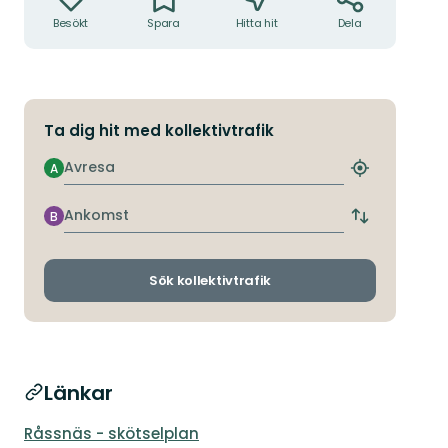
Besökt
Spara
Hitta hit
Dela
Ta dig hit med kollektivtrafik
Avresa
A
Hitta
närmaste
hållplats
Ankomst
B
Byt
avgångs-
och
ankomsthållp
Sök kollektivtrafik
Länkar
Råssnäs - skötselplan