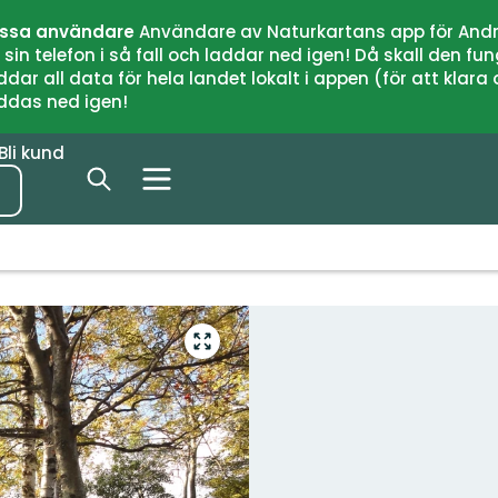
issa användare
Användare av Naturkartans app för Andr
n telefon i så fall och laddar ned igen! Då skall den fun
 all data för hela landet lokalt i appen (för att klara of
addas ned igen!
Bli kund
Gå
till
helskärmsläge