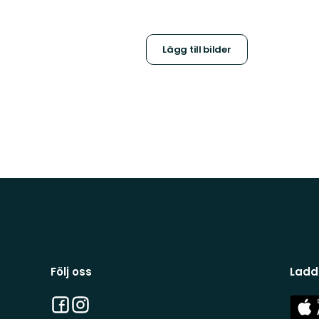
Lägg till bilder
Följ oss
Ladd
Facebook
Instagram
App
Stor