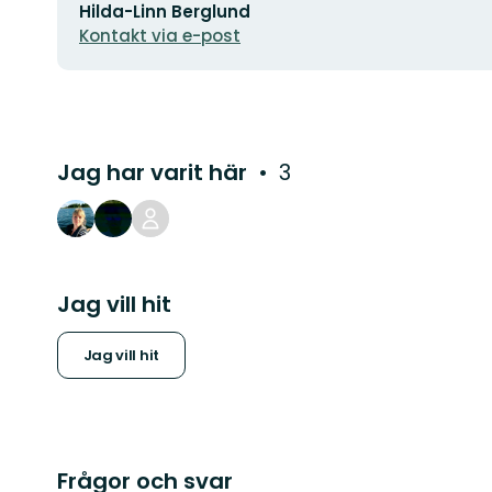
Hilda-Linn Berglund
postadress
Kontakt via e-post
Jag har varit här
3
Jag vill hit
Jag vill hit
Frågor och svar