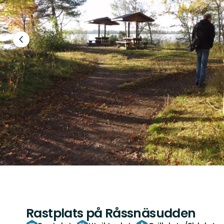
Föregående
bild
Rastplats på Råssnäsudden