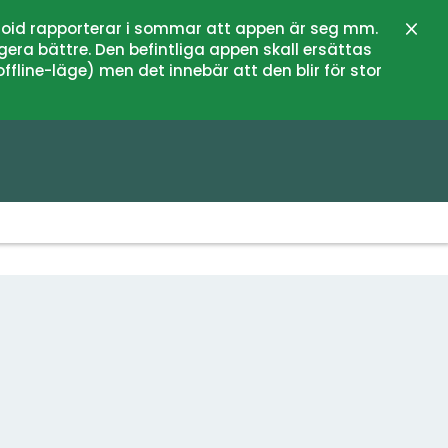
oid rapporterar i sommar att appen är seg mm.
Stän
gera bättre. Den befintliga appen skall ersättas
fline-läge) men det innebär att den blir för stor