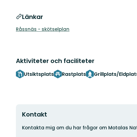
Länkar
Råssnäs - skötselplan
Aktiviteter och faciliteter
Utsiktsplats
Rastplats
Grillplats/Eldplat
Kontakt
Adress
Kontakta mig om du har frågor om Motalas Nat
E-