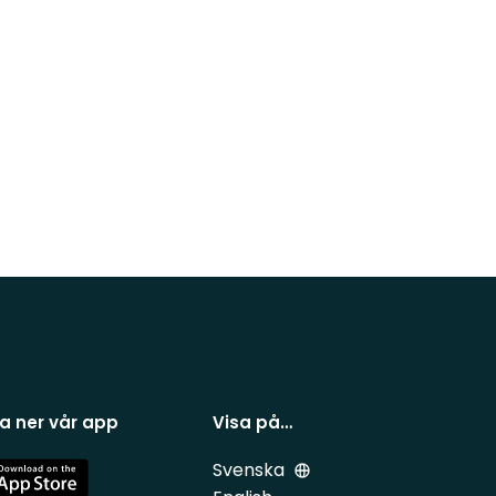
a ner vår app
Visa på…
Svenska
e