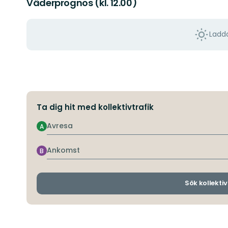
Väderprognos (kl. 12.00)
Ladda
Ta dig hit med kollektivtrafik
Avresa
A
Ankomst
B
Sök kollektiv