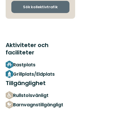
och
ankomsthållplatser
Sök kollektivtrafik
Aktiviteter och
faciliteter
Rastplats
Grillplats/Eldplats
Tillgänglighet
Rullstolsvänligt
Barnvagnstillgängligt