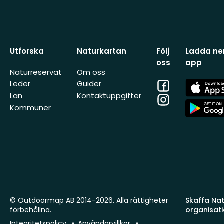
Utforska
Naturkartan
Följ
Ladda ner
oss
app
Naturreservat
Om oss
Facebook
App
Leder
Guider
Store
Län
Kontaktuppgifter
Instagram
App
Kommuner
Store
© Outdoormap AB 2014-2026. Alla rättigheter
Skaffa Natu
förbehållna.
organisat
Integritetspolicy
Användarvillkor