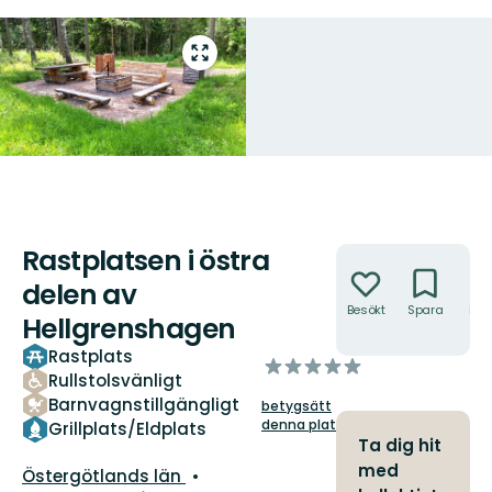
Gå
till
helskärmsläge
Rastplatsen i östra
Åtgärder
delen av
Besökt
Spara
Hitt
Hellgrenshagen
hit
Rastplats
av
Rullstolsvänligt
5
Barnvagnstillgängligt
betygsätt
stjärnor
denna plats!
Grillplats/Eldplats
Ta dig hit
med
Län:
Östergötlands län