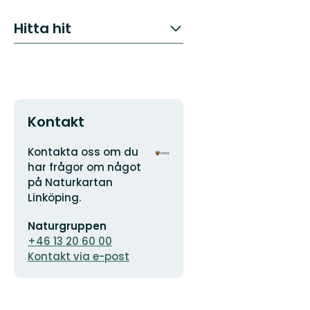
Hitta hit
Kontakt
Adress
Organisationens
Kontakta oss om du
logotyp
har frågor om något
på Naturkartan
Linköping.
E-
Naturgruppen
postadress
+46 13 20 60 00
Kontakt via e-post