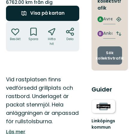
kollektivtr
6762.00 km från dig
afik
Visa på kartan
Avresa
A
Hitta
Åtgärder
närmas
hållpla
Ankomst
B
Byt
Besökt
Spara
Hitta
Dela
avgång
hit
och
ankomst
Sök
kollektivtrafik
Beskrivning
Vid rastplatsen finns
vedförsedd grillplats och
Guider
rastbord. Underlaget är
packat stenmjöl. Hela
anläggningen är anpassad
för rullstolsburna.
Linköpings
kommun
Läs mer