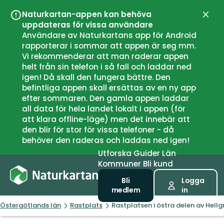
Naturkartan-appen kan behöva
Stän
uppdateras för vissa användare
Användare av Naturkartans app för Android
rapporterar i sommar att appen är seg mm.
Vi rekommenderar att man raderar appen
helt från sin telefon i så fall och laddar ned
igen! Då skall den fungera bättre. Den
befintliga appen skall ersättas av en ny app
efter sommaren. Den gamla appen laddar
all data för hela landet lokalt i appen (för
att klara offline-läge) men det innebär att
den blir för stor för vissa telefoner - då
behöver den raderas och laddas ned igen!
Utforska
Guider
Län
Kommuner
Bli kund
Bli
Logga
medlem
in
Östergötlands län
Rastplats
Rastplatsen i östra delen av Hell