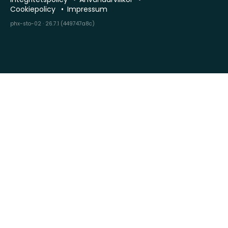
Cookiepolicy
Impressum
phx-sto-02 · 26.7.1 (449747a8c)