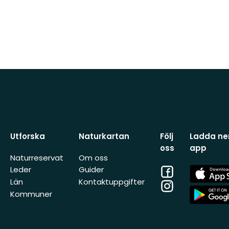
Utforska
Naturkartan
Följ
Ladda ner
oss
app
Naturreservat
Om oss
Facebook
App
Leder
Guider
Store
Län
Kontaktuppgifter
Instagram
App
Kommuner
Store