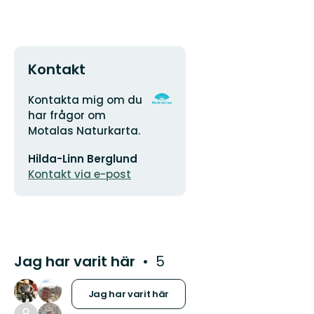
Kontakt
Adress
Organisationens
Kontakta mig om du
logotyp
har frågor om
Motalas Naturkarta.
E-
Hilda-Linn Berglund
postadress
Kontakt via e-post
Jag har varit här
5
Jag har varit här