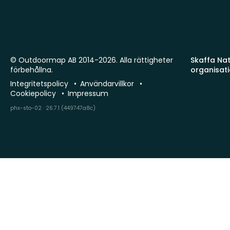
© Outdoormap AB 2014-2026. Alla rättigheter
Skaffa Natu
förbehållna.
organisat
Integritetspolicy
Användarvillkor
Cookiepolicy
Impressum
phx-sto-02 · 26.7.1 (449747a8c)