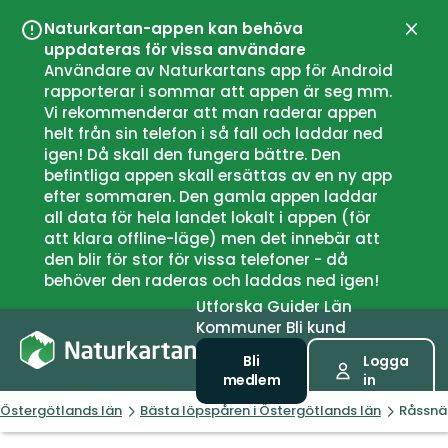
Naturkartan-appen kan behöva
Stän
uppdateras för vissa användare
Användare av Naturkartans app för Android
rapporterar i sommar att appen är seg mm.
Vi rekommenderar att man raderar appen
helt från sin telefon i så fall och laddar ned
igen! Då skall den fungera bättre. Den
befintliga appen skall ersättas av en ny app
efter sommaren. Den gamla appen laddar
all data för hela landet lokalt i appen (för
att klara offline-läge) men det innebär att
den blir för stor för vissa telefoner - då
behöver den raderas och laddas ned igen!
Utforska
Guider
Län
Kommuner
Bli kund
Bli
Logga
medlem
in
Östergötlands län
Bästa löpspåren i Östergötlands län
Råssnäs