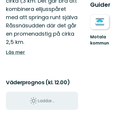
cirka 1,3 km. Det går bra att
Guider
kombinera elljusspåret
med att springa runt själva
Råssnäsudden där det går
en promenadstig på cirka
Motala
2,5 km.
kommun
Upplev
Läs mer
Östergötlands
sjöstad
-
Välkommen
till
Väderprognos (kl. 12.00)
M...
Laddar...