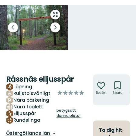
Gå
till
helskärmsläge
Föregående
Nästa
bild
bildspel
Råssnäs elljusspår
Åtgärder
Löpning
av
Rullstolsvänligt
Besökt
Spara
Hitt
hit
5
Nära parkering
stjärnor
Nära toalett
betygsätt
Elljusspår
denna plats!
Rundslinga
Ta dig hit
Län:
Östergötlands län