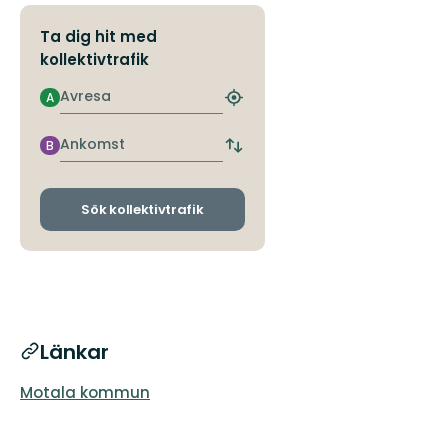
Ta dig hit med
kollektivtrafik
Avresa
A
Hitta
närmaste
hållplats
Ankomst
B
Byt
avgångs-
och
ankomsthållplatser
Sök kollektivtrafik
Länkar
Motala kommun