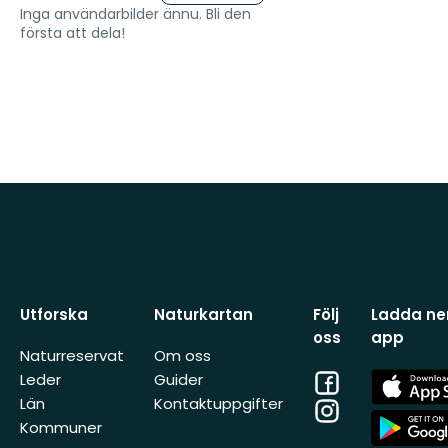
Inga användarbilder ännu. Bli den
första att dela!
Utforska
Naturkartan
Följ
Ladda ner
oss
app
Naturreservat
Om oss
Facebook
App
Leder
Guider
Store
Län
Kontaktuppgifter
Instagram
App
Kommuner
Store