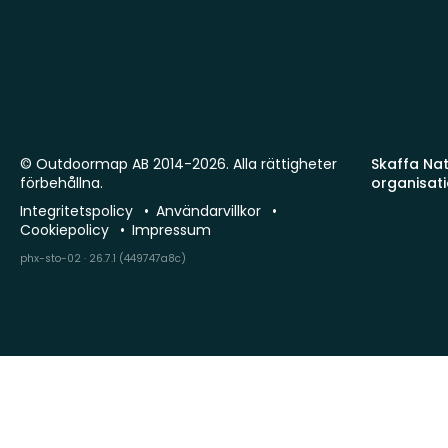
© Outdoormap AB 2014-2026. Alla rättigheter
Skaffa Natu
förbehållna.
organisat
Integritetspolicy
Användarvillkor
Cookiepolicy
Impressum
phx-sto-02 · 26.7.1 (449747a8c)