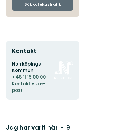
ankomsthållplatser
Sök kollektivtrafik
Kontakt
E-
Organisationens
Norrköpings
postadress
logotyp
Kommun
+46 11 15 00 00
Kontakt via e-
post
Jag har varit här
9