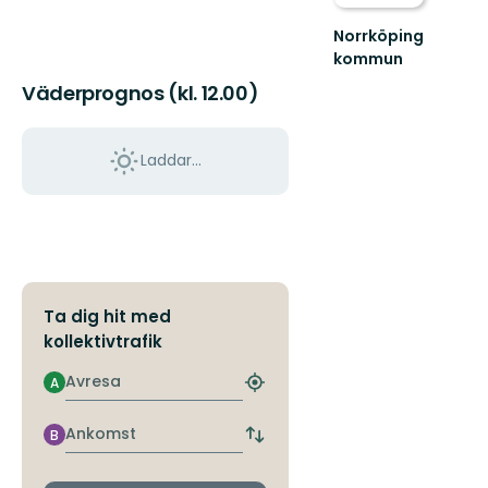
Norrköping
kommun
Upplev
Väderprognos (kl. 12.00)
det
bästa
av
Laddar...
Norrköpings
vackra
natur!
Ta dig hit med
kollektivtrafik
Avresa
A
Hitta
närmaste
hållplats
Ankomst
B
Byt
avgångs-
och