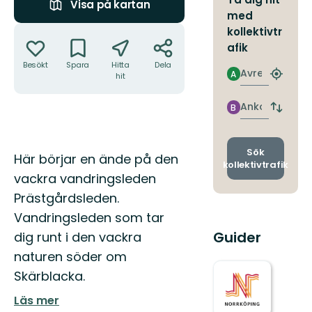
Visa på kartan
med
Åtgärder
kollektivtr
afik
Besökt
Spara
Hitta
Dela
Avresa
A
hit
Hitta
närmas
hållpla
Ankomst
B
Byt
avgång
och
ankomst
Sök
Beskrivning
Här börjar en ände på den
kollektivtrafik
vackra vandringsleden
Prästgårdsleden.
Vandringsleden som tar
Guider
dig runt i den vackra
naturen söder om
Skärblacka.
Läs mer