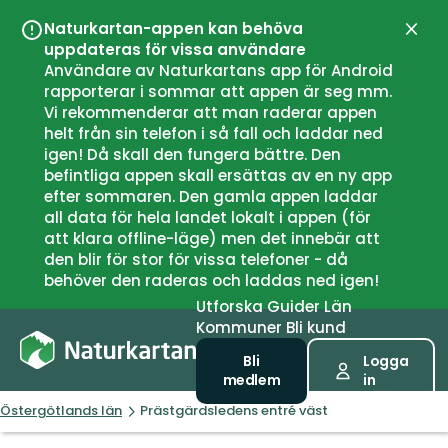
Naturkartan-appen kan behöva
Stän
uppdateras för vissa användare
Användare av Naturkartans app för Android
rapporterar i sommar att appen är seg mm.
Vi rekommenderar att man raderar appen
helt från sin telefon i så fall och laddar ned
igen! Då skall den fungera bättre. Den
befintliga appen skall ersättas av en ny app
efter sommaren. Den gamla appen laddar
all data för hela landet lokalt i appen (för
att klara offline-läge) men det innebär att
den blir för stor för vissa telefoner - då
behöver den raderas och laddas ned igen!
Utforska
Guider
Län
Kommuner
Bli kund
Bli
Logga
medlem
in
Östergötlands län
Prästgärdsledens entré väst