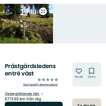
Gå
till
helskärmsläge
Prästgärdsledens
Åtgärder
entré väst
Besökt
Spara
Hitt
av
hit
5
betygsätt denna plats!
stjärnor
Län:
Östergötlands län
6773.93 km från dig
Ta dig hit