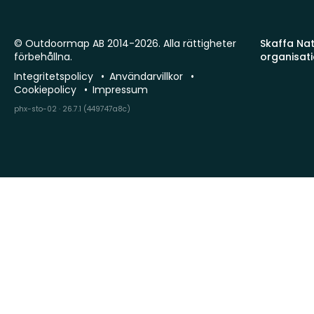
© Outdoormap AB 2014-2026. Alla rättigheter
Skaffa Natu
förbehållna.
organisat
Integritetspolicy
Användarvillkor
Cookiepolicy
Impressum
phx-sto-02 · 26.7.1 (449747a8c)