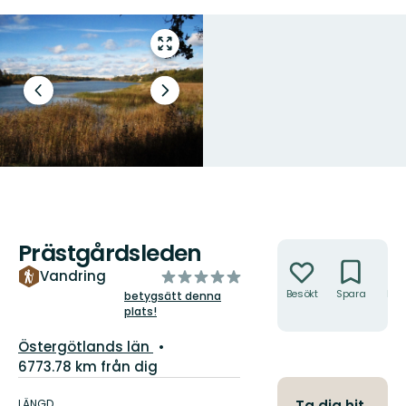
Gå
till
helskärmsläge
Föregående
Nästa
bild
bildspel
Prästgårdsleden
Åtgärder
av
Vandring
5
Besökt
Spara
Hitt
betygsätt denna
hit
plats!
stjärnor
Län:
Östergötlands län
6773.78 km från dig
Information
om
LÄNGD
Ta dig hit