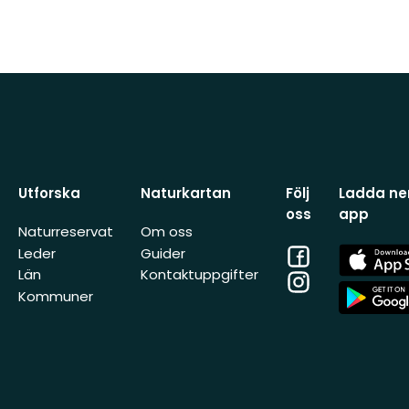
Utforska
Naturkartan
Följ
Ladda ner
oss
app
Naturreservat
Om oss
Facebook
App
Leder
Guider
Store
Län
Kontaktuppgifter
Instagram
App
Kommuner
Store