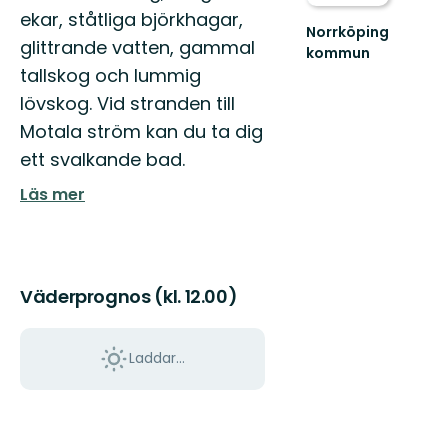
ekar, ståtliga björkhagar,
Norrköping
glittrande vatten, gammal
kommun
Upplev
tallskog och lummig
det
lövskog. Vid stranden till
bästa
av
Motala ström kan du ta dig
Norrköpings
ett svalkande bad.
vackra
natur!
Läs mer
Väderprognos (kl. 12.00)
Laddar...