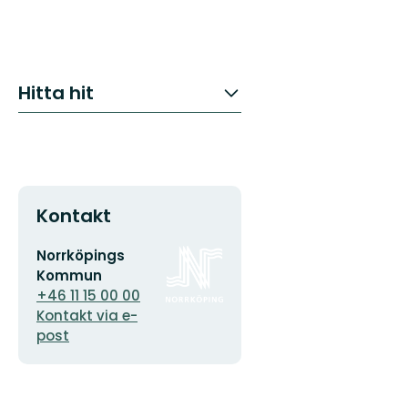
Hitta hit
Kontakt
E-
Organisationens
Norrköpings
postadress
logotyp
Kommun
+46 11 15 00 00
Kontakt via e-
post