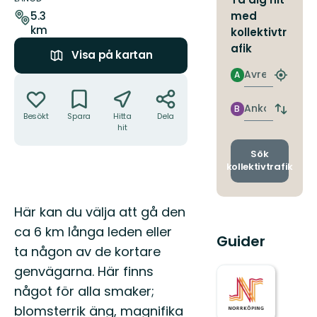
leden
med
5.3
km
kollektivtr
afik
Visa på kartan
Avresa
A
Åtgärder
Hitta
närmas
hållpla
Ankomst
B
Byt
Besökt
Spara
Hitta
Dela
avgång
hit
och
ankomst
Sök
kollektivtrafik
Beskrivning
Här kan du välja att gå den
ca 6 km långa leden eller
Guider
ta någon av de kortare
genvägarna. Här finns
något för alla smaker;
blomsterrik äng, magnifika