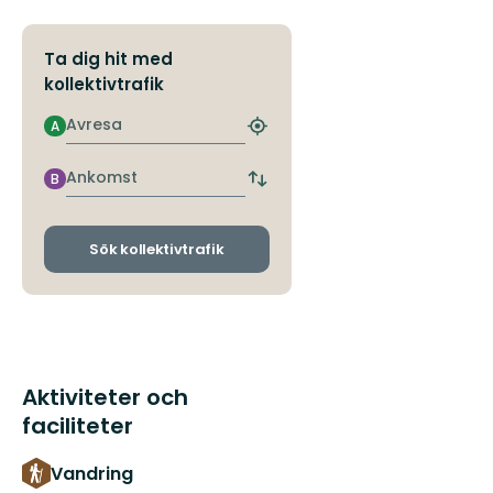
Ta dig hit med
kollektivtrafik
Avresa
A
Hitta
närmaste
hållplats
Ankomst
B
Byt
avgångs-
och
ankomsthållplatser
Sök kollektivtrafik
Aktiviteter och
faciliteter
Vandring