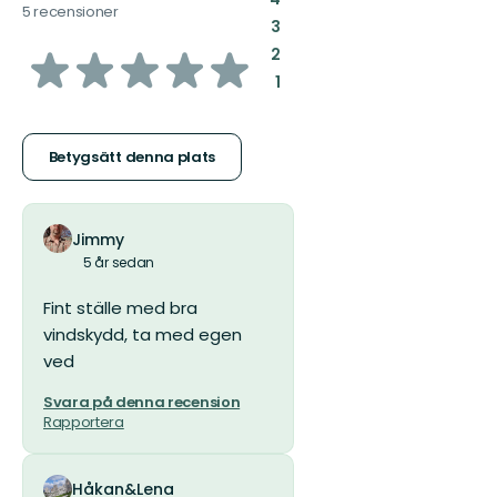
5 recensioner
:
3
av
:
2
:
1
5
stjärnor
Betygsätt denna plats
Jimmy
5 år sedan
Fint ställe med bra
vindskydd, ta med egen
ved
Svara på denna recension
Rapportera
Håkan&Lena