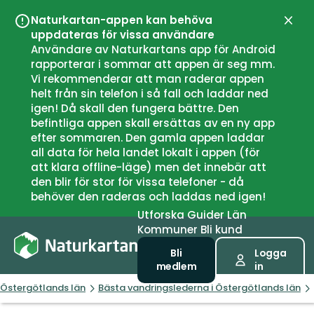
Naturkartan-appen kan behöva
Stän
uppdateras för vissa användare
Användare av Naturkartans app för Android
rapporterar i sommar att appen är seg mm.
Vi rekommenderar att man raderar appen
helt från sin telefon i så fall och laddar ned
igen! Då skall den fungera bättre. Den
befintliga appen skall ersättas av en ny app
efter sommaren. Den gamla appen laddar
all data för hela landet lokalt i appen (för
att klara offline-läge) men det innebär att
den blir för stor för vissa telefoner - då
behöver den raderas och laddas ned igen!
Utforska
Guider
Län
Kommuner
Bli kund
Bli
Logga
medlem
in
Östergötlands län
Bästa vandringslederna i Östergötlands län