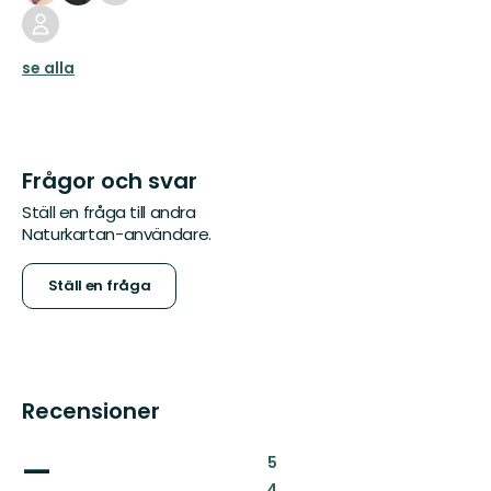
se alla
Frågor och svar
Ställ en fråga till andra
Naturkartan-användare.
Ställ en fråga
Recensioner
—
:
5
:
4