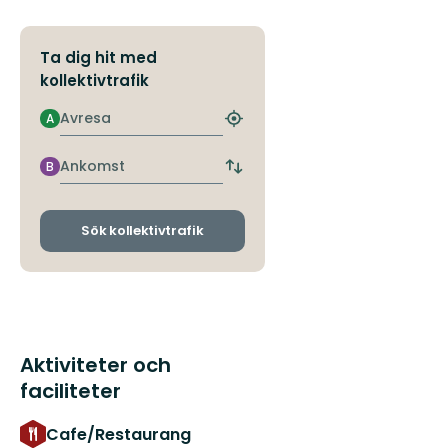
Ta dig hit med
kollektivtrafik
Avresa
A
Hitta
närmaste
hållplats
Ankomst
B
Byt
avgångs-
och
ankomsthållplatser
Sök kollektivtrafik
Aktiviteter och
faciliteter
Cafe/Restaurang