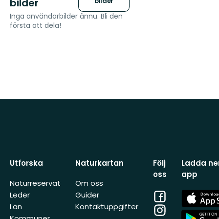
bilder
bilder
Inga användarbilder ännu. Bli den
första att dela!
Utforska
Naturkartan
Följ
Ladda ner
oss
app
Naturreservat
Om oss
Facebook
App
Leder
Guider
Store
Län
Kontaktuppgifter
Instagram
App
Kommuner