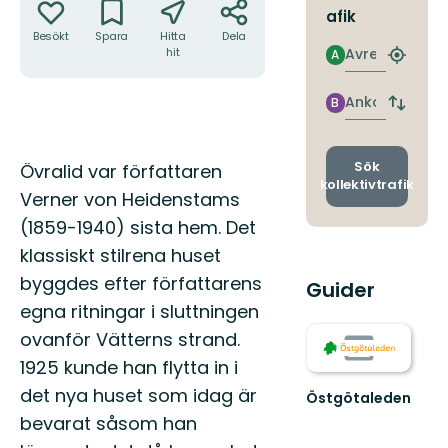
afik
Besökt
Spara
Hitta
Dela
Avresa
hit
A
Hitta
närmas
hållpla
Ankomst
B
Byt
avgång
och
ankomst
Beskrivning
Sök
Övralid var författaren
kollektivtrafik
Verner von Heidenstams
(1859-1940) sista hem. Det
klassiskt stilrena huset
byggdes efter författarens
Guider
egna ritningar i sluttningen
ovanför Vätterns strand.
1925 kunde han flytta in i
det nya huset som idag är
Östgötaleden
Välkommen
bevarat såsom han
till