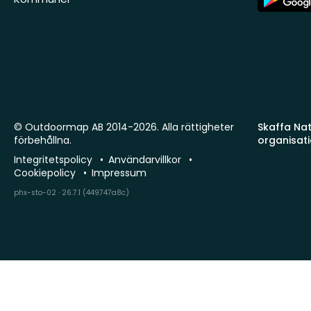
Store
© Outdoormap AB 2014-2026. Alla rättigheter
Skaffa Natu
förbehållna.
organisat
Integritetspolicy
Användarvillkor
Cookiepolicy
Impressum
phx-sto-02 · 26.7.1 (449747a8c)