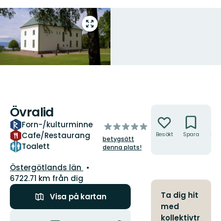
Gå
till
helskärmsläge
Övralid
Åtgärder
Forn-/kulturminne
av
Cafe/Restaurang
Besökt
Spara
Hitt
5
betygsätt
hit
stjärnor
Toalett
denna plats!
Län:
Östergötlands län
6722.71 km från dig
Ta dig hit
Visa på kartan
med
Åtgärder
kollektivtr