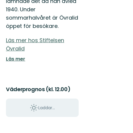
lämnade det då han avled
Östgötaleden,
150
1940. Under
mils
sommarhalvåret är Övralid
vandring
...
öppet för besökare.
Läs mer hos Stiftelsen
Övralid
Läs mer
Väderprognos (kl. 12.00)
Laddar...