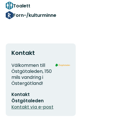
Toalett
Forn-/kulturminne
Kontakt
Adress
Organisationens
Välkommen till
logotyp
Östgötaleden, 150
mils vandring i
Östergötland!
E-
Kontakt
postadress
Östgötaleden
Kontakt via e-post