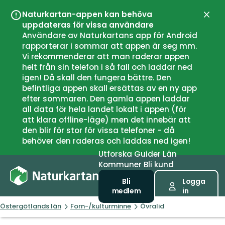
Naturkartan-appen kan behöva
Stän
uppdateras för vissa användare
Användare av Naturkartans app för Android
rapporterar i sommar att appen är seg mm.
Vi rekommenderar att man raderar appen
helt från sin telefon i så fall och laddar ned
igen! Då skall den fungera bättre. Den
befintliga appen skall ersättas av en ny app
efter sommaren. Den gamla appen laddar
all data för hela landet lokalt i appen (för
att klara offline-läge) men det innebär att
den blir för stor för vissa telefoner - då
behöver den raderas och laddas ned igen!
Utforska
Guider
Län
Kommuner
Bli kund
Bli
Logga
medlem
in
Östergötlands län
Forn-/kulturminne
Övralid