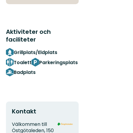
Aktiviteter och
faciliteter
Grillplats/Eldplats
Toalett
Parkeringsplats
Badplats
Kontakt
Adress
Organisationens
Välkommen till
logotyp
Östgötaleden, 150