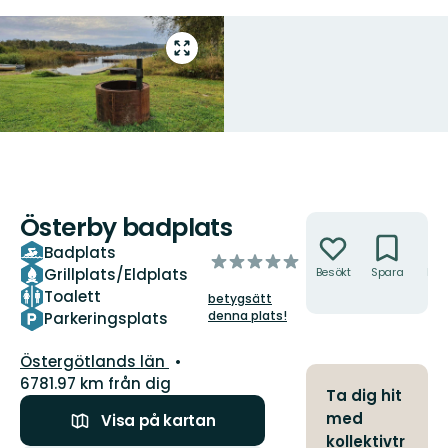
Gå
till
helskärmsläge
Österby badplats
Åtgärder
Badplats
av
Grillplats/Eldplats
Besökt
Spara
Hitt
5
hit
Toalett
betygsätt
stjärnor
denna plats!
Parkeringsplats
Län:
Östergötlands län
6781.97 km från dig
Ta dig hit
med
Visa på kartan
kollektivtr