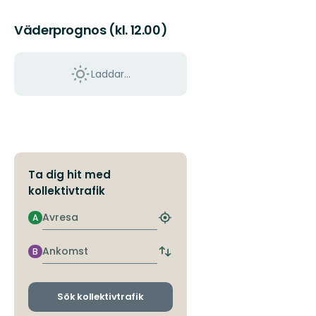
Östgötaleden,
150
Väderprognos (kl. 12.00)
mils
vandring
...
Laddar...
Ta dig hit med
kollektivtrafik
Avresa
A
Hitta
närmaste
hållplats
Ankomst
B
Byt
avgångs-
och
ankomsthållplatser
Sök kollektivtrafik