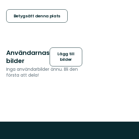
5
stjärnor
Betygsätt denna plats
Användarnas
Lägg till
bilder
bilder
Inga användarbilder ännu. Bli den
första att dela!