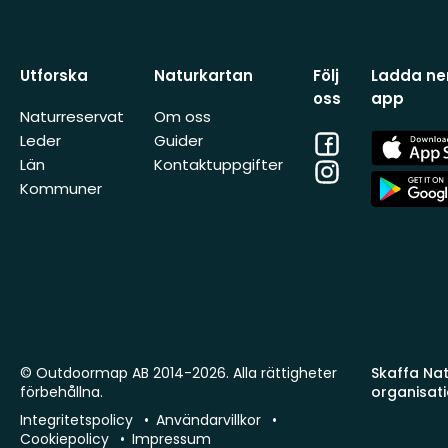
Utforska
Naturkartan
Följ
Ladda ner
oss
app
Naturreservat
Om oss
Facebook
App
Leder
Guider
Store
Län
Kontaktuppgifter
Instagram
App
Kommuner
Store
© Outdoormap AB 2014-2026. Alla rättigheter
Skaffa Natu
förbehållna.
organisat
Integritetspolicy
Användarvillkor
Cookiepolicy
Impressum