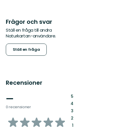
Frågor och svar
Ställ en fråga till andra
Naturkartan-användare.
Ställ en fråga
Recensioner
—
:
5
:
4
0 recensioner
:
3
av
:
2
:
1