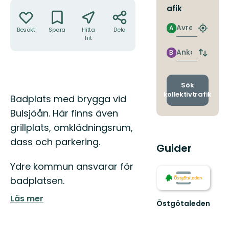
Åtgärder
afik
Avresa
A
Besökt
Spara
Hitta
Dela
Hitta
hit
närmas
hållpla
Ankomst
B
Byt
avgång
och
ankomst
Sök
kollektivtrafik
Beskrivning
Badplats med brygga vid
Bulsjöån. Här finns även
grillplats, omklädningsrum,
dass och parkering.
Guider
Ydre kommun ansvarar för
badplatsen.
Läs mer
Östgötaleden
Välkommen
till