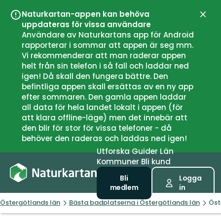
Naturkartan-appen kan behöva
Stän
uppdateras för vissa användare
Användare av Naturkartans app för Android
rapporterar i sommar att appen är seg mm.
Vi rekommenderar att man raderar appen
helt från sin telefon i så fall och laddar ned
igen! Då skall den fungera bättre. Den
befintliga appen skall ersättas av en ny app
efter sommaren. Den gamla appen laddar
all data för hela landet lokalt i appen (för
att klara offline-läge) men det innebär att
den blir för stor för vissa telefoner - då
behöver den raderas och laddas ned igen!
Utforska
Guider
Län
Kommuner
Bli kund
Bli
Logga
medlem
in
Östergötlands län
Bästa badplatserna i Östergötlands län
Öst