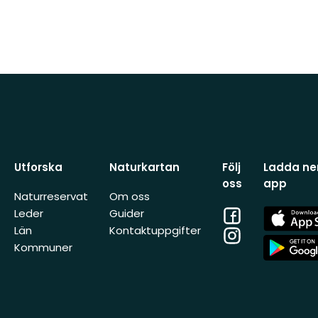
Utforska
Naturkartan
Följ
Ladda ner
oss
app
Naturreservat
Om oss
Facebook
App
Leder
Guider
Store
Län
Kontaktuppgifter
Instagram
App
Kommuner
Store