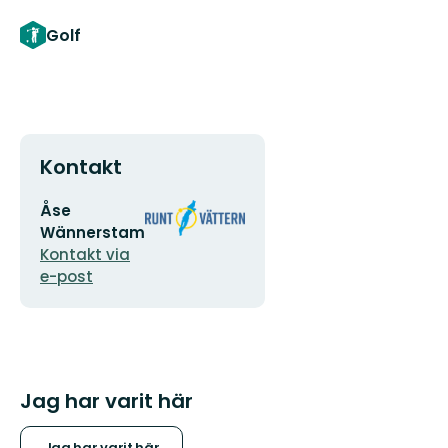
Golf
Kontakt
E-
Organisationens
Åse
postadress
logotyp
Wännerstam
Kontakt via
e-post
Jag har varit här
Jag har varit här