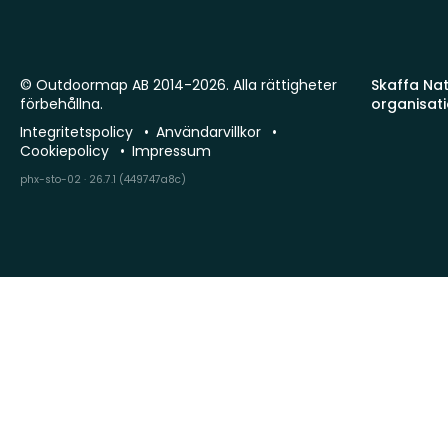
© Outdoormap AB 2014-2026. Alla rättigheter
Skaffa Natu
förbehållna.
organisat
Integritetspolicy
Användarvillkor
Cookiepolicy
Impressum
phx-sto-02 · 26.7.1 (449747a8c)