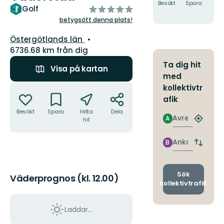
Besökt
Spara
Hitt
av
Golf
hit
5
betygsätt denna plats!
stjärnor
Län:
Östergötlands län
6736.68 km från dig
Ta dig hit
Visa på kartan
med
Åtgärder
kollektivtr
afik
Besökt
Spara
Hitta
Dela
Avresa
A
hit
Hitta
närmas
hållpla
Ankomst
B
Byt
avgång
och
ankomst
Sök
Väderprognos (kl. 12.00)
kollektivtrafik
Laddar...