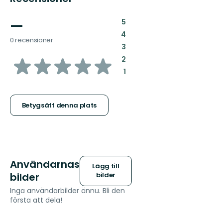
—
:
5
:
4
0 recensioner
:
3
av
:
2
:
1
5
stjärnor
Betygsätt denna plats
Användarnas
Lägg till
bilder
bilder
Inga användarbilder ännu. Bli den
första att dela!