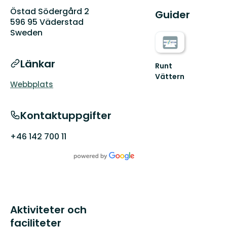
Östad Södergård 2
Guider
596 95 Väderstad
Sweden
Länkar
Runt
Vättern
Webbplats
Välkommen
till
den
Kontaktuppgifter
fantastiska
naturen
Runt
+46 142 700 11
Vät...
Aktiviteter och
faciliteter