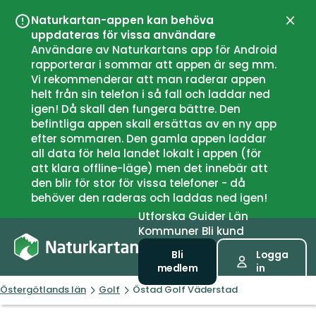
Naturkartan-appen kan behöva
Stän
uppdateras för vissa användare
Användare av Naturkartans app för Android
rapporterar i sommar att appen är seg mm.
Vi rekommenderar att man raderar appen
helt från sin telefon i så fall och laddar ned
igen! Då skall den fungera bättre. Den
befintliga appen skall ersättas av en ny app
efter sommaren. Den gamla appen laddar
all data för hela landet lokalt i appen (för
att klara offline-läge) men det innebär att
den blir för stor för vissa telefoner - då
behöver den raderas och laddas ned igen!
Utforska
Guider
Län
Kommuner
Bli kund
Bli
Logga
medlem
in
Östergötlands län
Golf
Östad Golf Väderstad