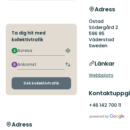
Adress
Östad
Södergård 2
Ta dig hit med
596 95
Väderstad
kollektivtrafik
Sweden
Avresa
A
Hitta
närmaste
Länkar
hållplats
Ankomst
B
Byt
avgångs-
Webbplats
och
ankomsthållplatser
Sök kollektivtrafik
Kontaktuppgi
+46 142 700 11
Adress