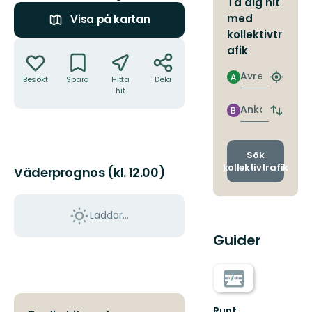
Ta dig hit
med
Visa på kartan
kollektivtr
Åtgärder
afik
Avresa
A
Besökt
Spara
Hitta
Dela
Hitta
hit
närmas
hållpla
Ankomst
B
Byt
avgång
och
ankomst
Sök
kollektivtrafik
Väderprognos (kl. 12.00)
Laddar...
Guider
Runt