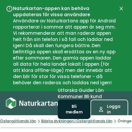
Naturkartan-appen kan behöva
Stän
uppdateras för vissa användare
Användare av Naturkartans app för Android
rapporterar i sommar att appen är seg mm.
Vi rekommenderar att man raderar appen
helt från sin telefon i så fall och laddar ned
igen! Då skall den fungera bättre. Den
befintliga appen skall ersättas av en ny app
efter sommaren. Den gamla appen laddar
all data för hela landet lokalt i appen (för
att klara offline-läge) men det innebär att
den blir för stor för vissa telefoner - då
behöver den raderas och laddas ned igen!
Utforska
Guider
Län
Kommuner
Bli kund
Bli
Logga
medlem
in
Östergötlands län
Bästa dykningen i Östergötlands län
Öninge