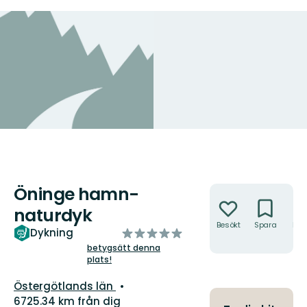
Öninge hamn-
Åtgärder
naturdyk
Besökt
Spara
Hitt
av
Dykning
hit
5
betygsätt denna
plats!
stjärnor
Län:
Östergötlands län
6725.34 km från dig