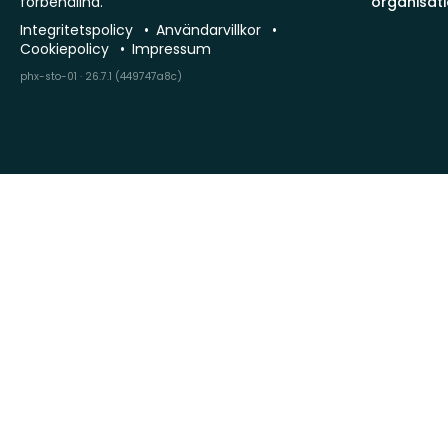
förbehållna.
organisat
Integritetspolicy
Användarvillkor
Cookiepolicy
Impressum
phx-sto-01 · 26.7.1 (449747a8c)