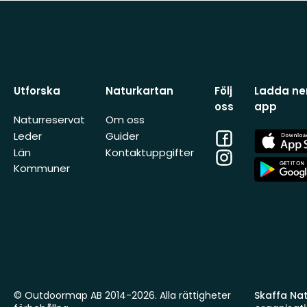
Utforska
Naturkartan
Följ
Ladda ner
oss
app
Naturreservat
Om oss
Facebook
App
Leder
Guider
Store
Län
Kontaktuppgifter
Instagram
App
Kommuner
Store
© Outdoormap AB 2014-2026. Alla rättigheter
Skaffa Natu