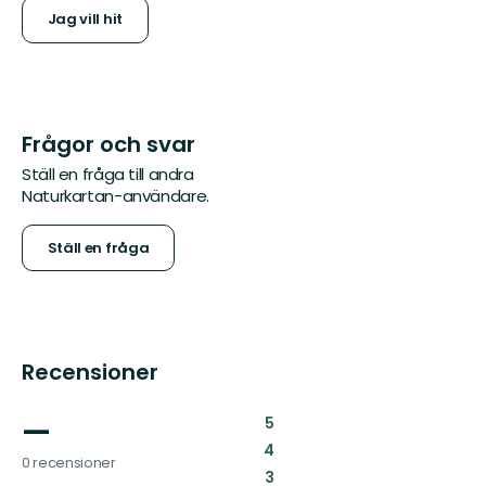
Jag vill hit
Frågor och svar
Ställ en fråga till andra
Naturkartan-användare.
Ställ en fråga
Recensioner
—
:
5
:
4
0 recensioner
:
3