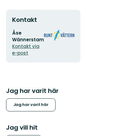
Kontakt
E-
Organisationens
Åse
postadress
logotyp
Wännerstam
Kontakt via
e-post
Jag har varit här
Jag har varit här
Jag vill hit