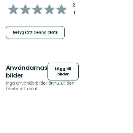
av
:
2
:
1
5
stjärnor
Betygsätt denna plats
Användarnas
Lägg till
bilder
bilder
Inga användarbilder ännu. Bli den
första att dela!