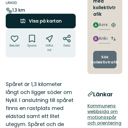
med
om
LÄNGD
kollektivtr
leden
1.3 km
afik
Visa på kartan
Avresa
A
Hitta
Åtgärder
närmas
hållpla
Ankomst
B
Byt
Besökt
Spara
Hitta
Dela
avgång
hit
och
ankomst
Sök
kollektivtrafik
Beskrivning
Spåret är 1,3 kilometer
långt och ligger söder om
Länkar
Nykil. I anslutning till spåret
Kommunens
finns en rastplats med
webbsida om
eldstad samt ett litet
motionsspår
och orientering
utegym. Spåret och de