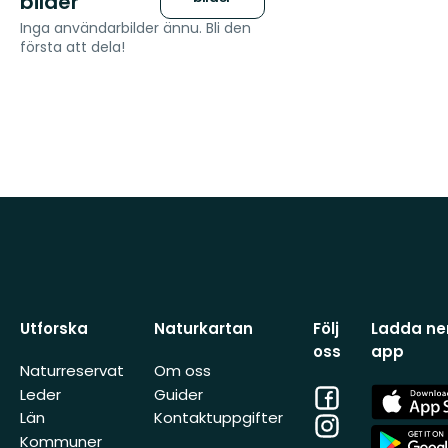
bilder
Inga användarbilder ännu. Bli den
första att dela!
Utforska
Naturkartan
Följ
Ladda ner
oss
app
Naturreservat
Om oss
Facebook
App
Leder
Guider
Store
Län
Kontaktuppgifter
Instagram
App
Kommuner