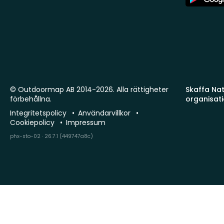
Store
© Outdoormap AB 2014-2026. Alla rättigheter
Skaffa Natu
förbehållna.
organisat
Integritetspolicy
Användarvillkor
Cookiepolicy
Impressum
phx-sto-02 · 26.7.1 (449747a8c)