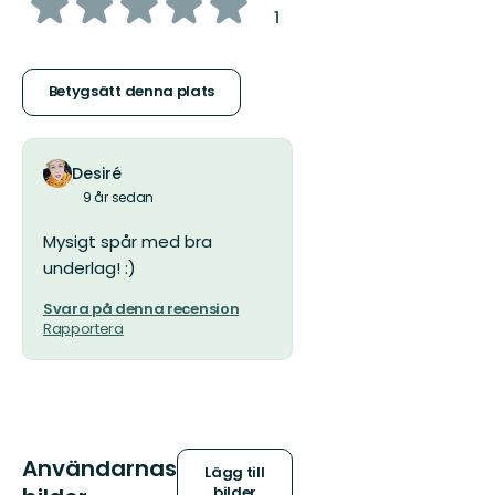
av
:
1
5
stjärnor
Betygsätt denna plats
Desiré
9 år sedan
Mysigt spår med bra
underlag! :)
Svara på denna recension
Rapportera
Användarnas
Lägg till
bilder