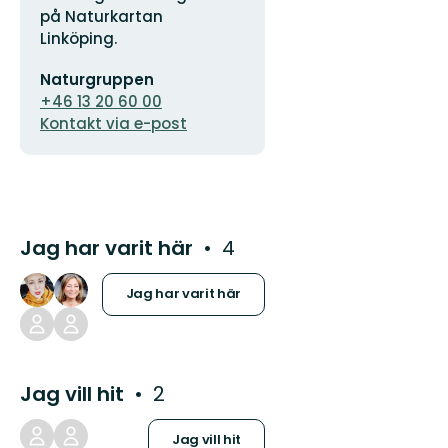
på Naturkartan
Linköping.
E-
Naturgruppen
postadress
+46 13 20 60 00
Kontakt via e-post
Jag har varit här
4
Jag har varit här
Jag vill hit
2
Jag vill hit