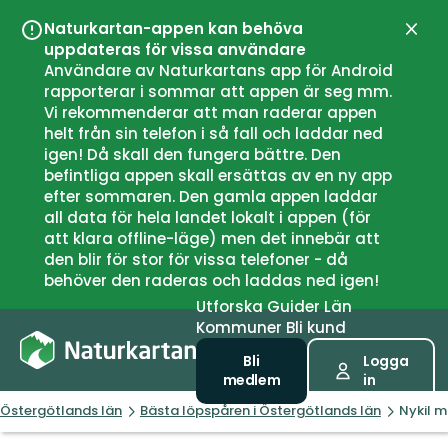
Naturkartan-appen kan behöva
Stän
uppdateras för vissa användare
Användare av Naturkartans app för Android
rapporterar i sommar att appen är seg mm.
Vi rekommenderar att man raderar appen
helt från sin telefon i så fall och laddar ned
igen! Då skall den fungera bättre. Den
befintliga appen skall ersättas av en ny app
efter sommaren. Den gamla appen laddar
all data för hela landet lokalt i appen (för
att klara offline-läge) men det innebär att
den blir för stor för vissa telefoner - då
behöver den raderas och laddas ned igen!
Utforska
Guider
Län
Kommuner
Bli kund
Bli
Logga
medlem
in
Östergötlands län
Bästa löpspåren i Östergötlands län
Nykil m