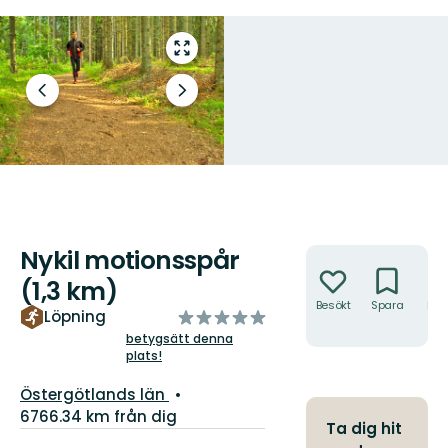
Gå
till
helskärmsläge
Föregående
Nästa
bild
bildspel
Nykil motionsspår
Åtgärder
(1,3 km)
Besökt
Spara
Hitt
av
Löpning
hit
5
betygsätt denna
plats!
stjärnor
Län:
Östergötlands län
6766.34 km från dig
Ta dig hit
Information