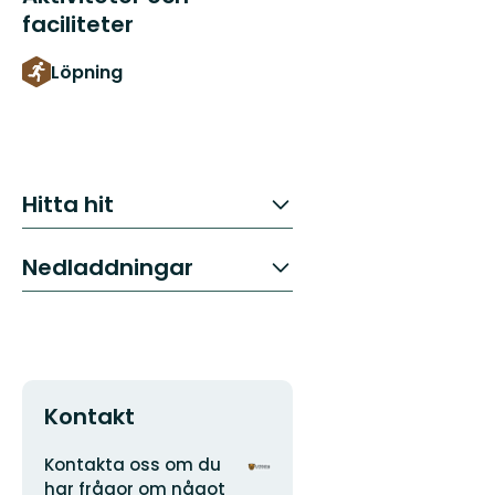
faciliteter
Löpning
Hitta hit
Nedladdningar
Kontakt
Adress
Organisationens
Kontakta oss om du
logotyp
har frågor om något