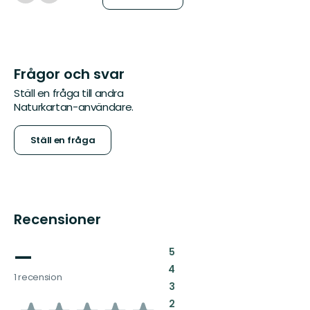
Frågor och svar
Ställ en fråga till andra
Naturkartan-användare.
Ställ en fråga
Recensioner
—
:
5
:
4
1 recension
:
3
:
2