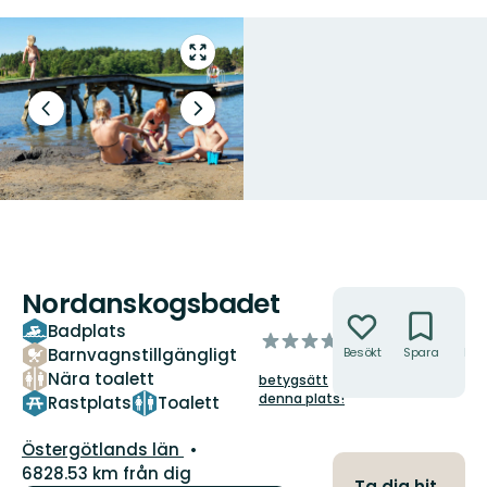
Gå
till
helskärmsläge
Föregående
Nästa
bild
bildspel
Nordanskogsbadet
Åtgärder
Badplats
av
Barnvagnstillgängligt
Besökt
Spara
Hitt
5
hit
Nära toalett
betygsätt
stjärnor
denna plats!
Rastplats
Toalett
Län:
Östergötlands län
6828.53 km från dig
Ta dig hit