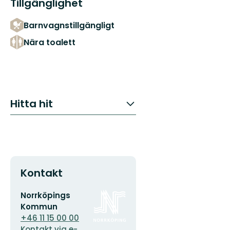
Tillgänglighet
Barnvagnstillgängligt
Nära toalett
Hitta hit
Kontakt
E-
Organisationens
Norrköpings
postadress
logotyp
Kommun
+46 11 15 00 00
Kontakt via e-