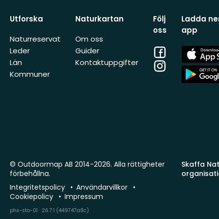
Utforska
Naturkartan
Följ
Ladda ner
oss
app
Naturreservat
Om oss
Facebook
App
Leder
Guider
Store
Län
Kontaktuppgifter
Instagram
App
Kommuner
Store
© Outdoormap AB 2014-2026. Alla rättigheter
Skaffa Natu
förbehållna.
organisat
Integritetspolicy
Användarvillkor
Cookiepolicy
Impressum
phx-sto-01 · 26.7.1 (449747a8c)