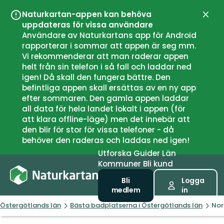
Naturkartan-appen kan behöva
Stän
uppdateras för vissa användare
Användare av Naturkartans app för Android
rapporterar i sommar att appen är seg mm.
Vi rekommenderar att man raderar appen
helt från sin telefon i så fall och laddar ned
igen! Då skall den fungera bättre. Den
befintliga appen skall ersättas av en ny app
efter sommaren. Den gamla appen laddar
all data för hela landet lokalt i appen (för
att klara offline-läge) men det innebär att
den blir för stor för vissa telefoner - då
behöver den raderas och laddas ned igen!
Utforska
Guider
Län
Kommuner
Bli kund
Bli
Logga
medlem
in
Östergötlands län
Bästa badplatserna i Östergötlands län
Nor