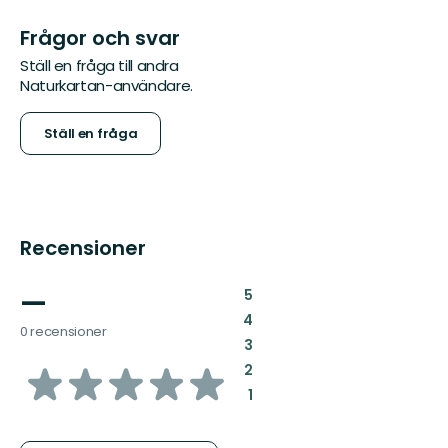
Frågor och svar
Ställ en fråga till andra
Naturkartan-användare.
Ställ en fråga
Recensioner
—
:
5
:
4
0 recensioner
:
3
av
:
2
:
1
5