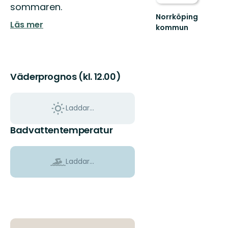
sommaren.
Norrköping
Läs mer
kommun
Upplev
det
bästa
av
Norrköpings
Väderprognos (kl. 12.00)
vackra
natur!
Laddar...
Badvattentemperatur
Laddar...