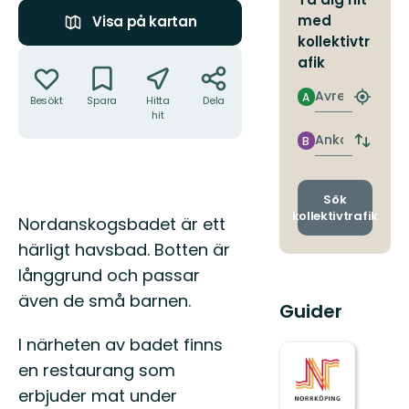
med
Visa på kartan
kollektivtr
Åtgärder
afik
Avresa
A
Besökt
Spara
Hitta
Dela
Hitta
hit
närmas
hållpla
Ankomst
B
Byt
avgång
och
ankomst
Sök
kollektivtrafik
Beskrivning
Nordanskogsbadet är ett
härligt havsbad. Botten är
långgrund och passar
även de små barnen.
Guider
I närheten av badet finns
en restaurang som
erbjuder mat under