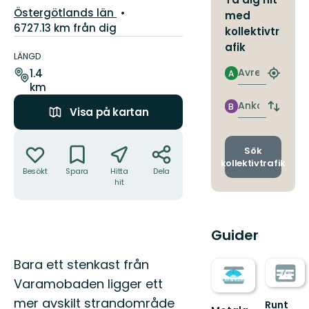
Län:
Östergötlands län
med
6727.13 km från dig
kollektivtr
Information
afik
om
LÄNGD
leden
Avresa
1.4
A
Hitta
km
närmas
hållpla
Ankomst
B
Byt
Visa på kartan
avgång
Åtgärder
och
ankomst
Sök
kollektivtrafik
Besökt
Spara
Hitta
Dela
hit
Guider
Beskrivning
Bara ett stenkast från
Varamobaden ligger ett
mer avskilt strandområde
Runt