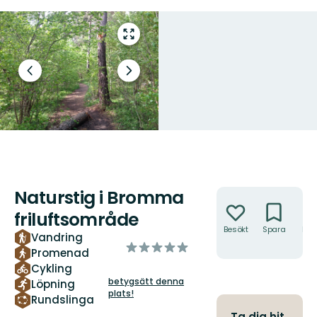
Gå
till
helskärmsläge
Föregående
Nästa
bild
bildspel
Naturstig i Bromma
Åtgärder
friluftsområde
Besökt
Spara
Hitt
Vandring
hit
av
Promenad
5
Cykling
stjärnor
betygsätt denna
Löpning
plats!
Rundslinga
Ta dig hit