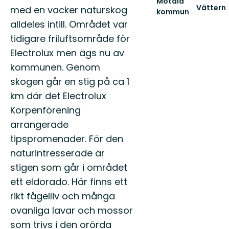
Motala
Vättern
med en vacker naturskog
kommun
Välkomm
Upplev
alldeles intill. Området var
till
Östergötlands
den
tidigare friluftsområde för
sjöstad
fantastis
-
Electrolux men ägs nu av
naturen
Välkommen
Runt
kommunen. Genom
till
Vät...
M...
skogen går en stig på ca 1
km där det Electrolux
Korpenförening
arrangerade
tipspromenader. För den
naturintresserade är
stigen som går i området
ett eldorado. Här finns ett
rikt fågelliv och många
ovanliga lavar och mossor
som trivs i den orörda