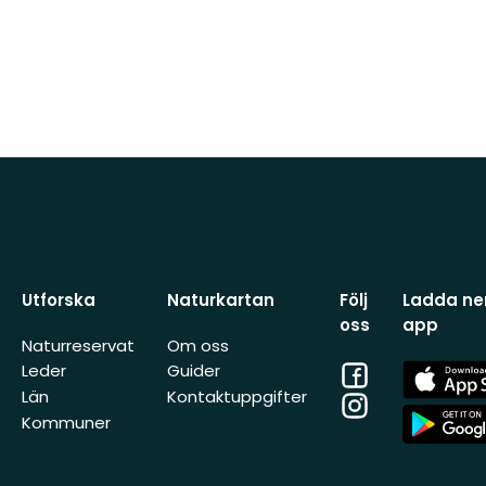
Utforska
Naturkartan
Följ
Ladda ner
oss
app
Naturreservat
Om oss
Facebook
App
Leder
Guider
Store
Län
Kontaktuppgifter
Instagram
App
Kommuner
Store