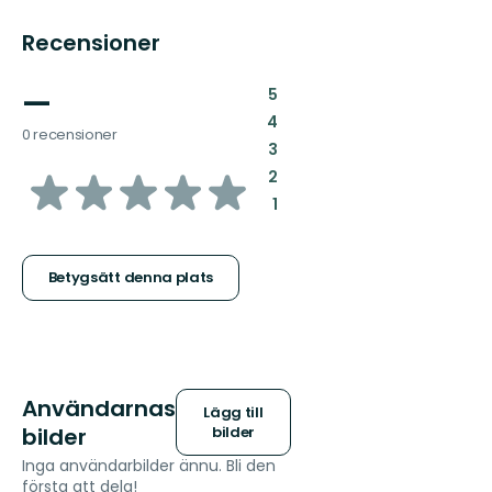
Recensioner
—
:
5
:
4
0 recensioner
:
3
av
:
2
:
1
5
stjärnor
Betygsätt denna plats
Användarnas
Lägg till
bilder
bilder
Inga användarbilder ännu. Bli den
första att dela!