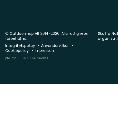
© Outdoormap AB 2014-2026. Alla rättigheter
Skaffa Natu
förbehållna.
organisat
Integritetspolicy
Användarvillkor
Cookiepolicy
Impressum
phx-sto-01 · 26.7.1 (449747a8c)