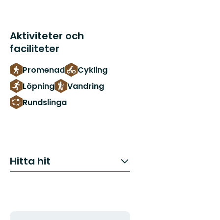
Aktiviteter och
faciliteter
Promenad
Cykling
Löpning
Vandring
Rundslinga
Hitta hit