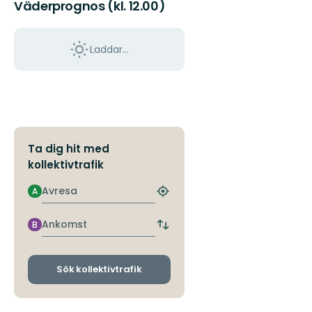
Väderprognos (kl. 12.00)
Laddar...
Ta dig hit med
kollektivtrafik
Avresa
A
Hitta
närmaste
hållplats
Ankomst
B
Byt
avgångs-
och
ankomsthållplatser
Sök kollektivtrafik