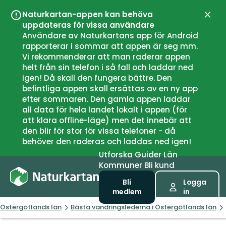
Naturkartan-appen kan behöva
Stän
uppdateras för vissa användare
Användare av Naturkartans app för Android
rapporterar i sommar att appen är seg mm.
Vi rekommenderar att man raderar appen
helt från sin telefon i så fall och laddar ned
igen! Då skall den fungera bättre. Den
befintliga appen skall ersättas av en ny app
efter sommaren. Den gamla appen laddar
all data för hela landet lokalt i appen (för
att klara offline-läge) men det innebär att
den blir för stor för vissa telefoner - då
behöver den raderas och laddas ned igen!
Utforska
Guider
Län
Kommuner
Bli kund
Bli
Logga
medlem
in
Östergötlands län
Bästa vandringslederna i Östergötlands län