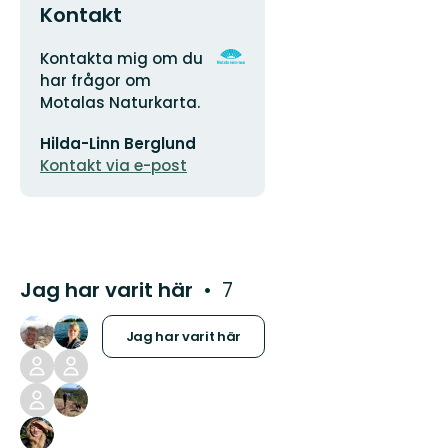
Kontakt
Adress
Organisationens
Kontakta mig om du
logotyp
har frågor om
Motalas Naturkarta.
E-
Hilda-Linn Berglund
postadress
Kontakt via e-post
Jag har varit här
7
Jag har varit här