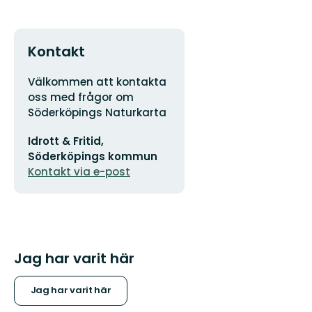
Kontakt
Adress
Välkommen att kontakta
oss med frågor om
Söderköpings Naturkarta
E-
Idrott & Fritid,
postadress
Söderköpings kommun
Kontakt via e-post
Jag har varit här
Jag har varit här