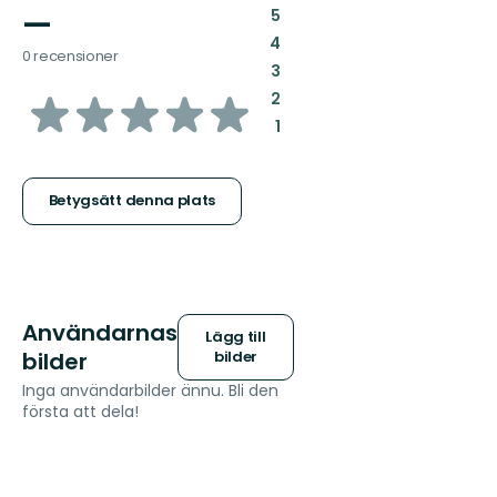
—
:
5
:
4
0 recensioner
:
3
av
:
2
:
1
5
stjärnor
Betygsätt denna plats
Användarnas
Lägg till
bilder
bilder
Inga användarbilder ännu. Bli den
första att dela!