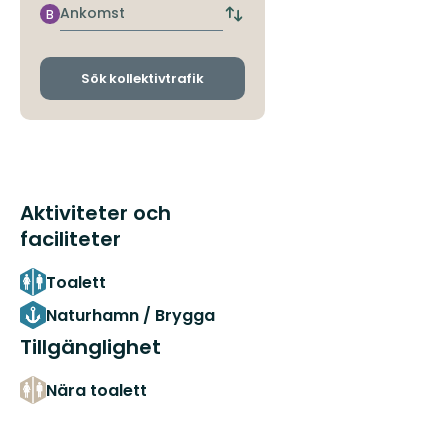
hållplats
Ankomst
B
Byt
avgångs-
och
ankomsthållplatser
Sök kollektivtrafik
Aktiviteter och
faciliteter
Toalett
Naturhamn / Brygga
Tillgänglighet
Nära toalett