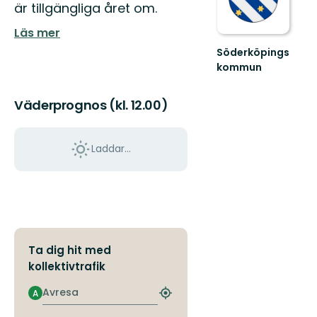
är tillgängliga året om.
Läs mer
Söderköpings
kommun
Välkommen
till
Väderprognos (kl. 12.00)
Söderköpings
natur,
kultur
och
Laddar...
f...
Ta dig hit med
kollektivtrafik
Avresa
A
Hitta
närmaste