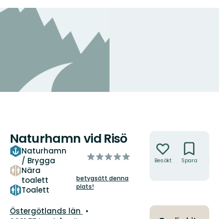
Naturhamn vid Risö
Åtgärder
Naturhamn
av
/ Brygga
Besökt
Spara
Hitt
5
hit
Nära
stjärnor
betygsätt denna
toalett
plats!
Toalett
Län:
Östergötlands län