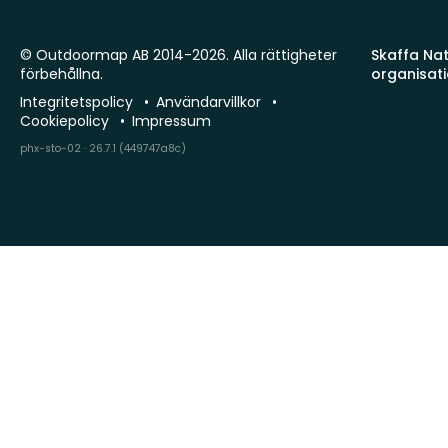
© Outdoormap AB 2014-2026. Alla rättigheter
Skaffa Natu
förbehållna.
organisat
Integritetspolicy
Användarvillkor
Cookiepolicy
Impressum
phx-sto-02 · 26.7.1 (449747a8c)