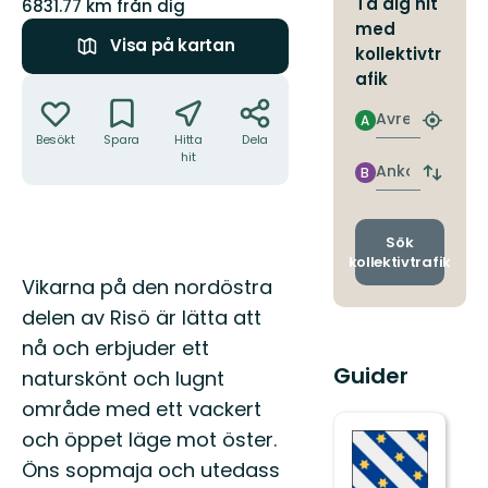
Ta dig hit
6831.77 km från dig
med
Visa på kartan
kollektivtr
afik
Åtgärder
Avresa
A
Hitta
Besökt
Spara
Hitta
Dela
närmas
hit
hållpla
Ankomst
B
Byt
avgång
och
ankomst
Sök
kollektivtrafik
Beskrivning
Vikarna på den nordöstra
delen av Risö är lätta att
nå och erbjuder ett
Guider
naturskönt och lugnt
område med ett vackert
och öppet läge mot öster.
Öns sopmaja och utedass