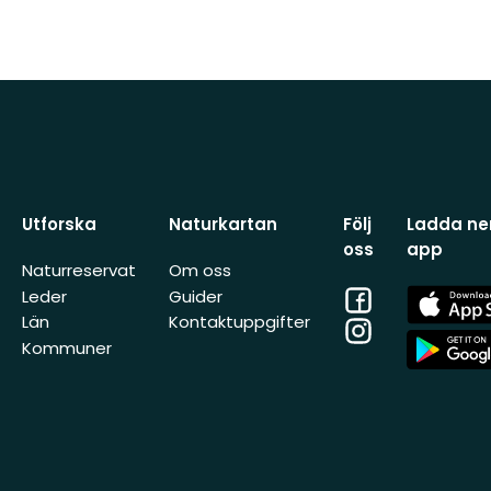
Utforska
Naturkartan
Följ
Ladda ner
oss
app
Naturreservat
Om oss
Facebook
App
Leder
Guider
Store
Län
Kontaktuppgifter
Instagram
App
Kommuner
Store