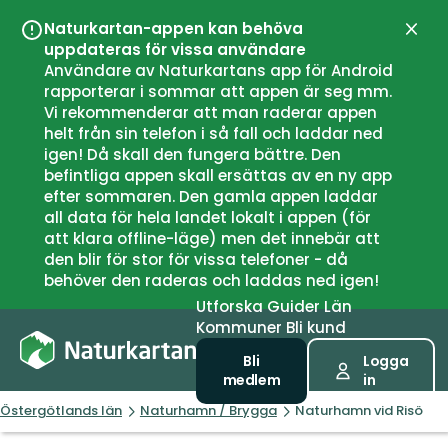
Naturkartan-appen kan behöva
Stän
uppdateras för vissa användare
Användare av Naturkartans app för Android
rapporterar i sommar att appen är seg mm.
Vi rekommenderar att man raderar appen
helt från sin telefon i så fall och laddar ned
igen! Då skall den fungera bättre. Den
befintliga appen skall ersättas av en ny app
efter sommaren. Den gamla appen laddar
all data för hela landet lokalt i appen (för
att klara offline-läge) men det innebär att
den blir för stor för vissa telefoner - då
behöver den raderas och laddas ned igen!
Utforska
Guider
Län
Kommuner
Bli kund
Bli
Logga
medlem
in
Östergötlands län
Naturhamn / Brygga
Naturhamn vid Risö