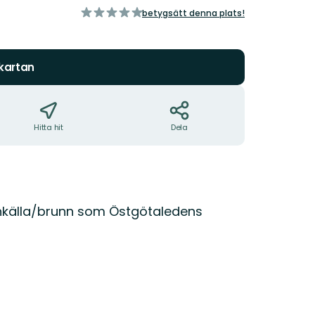
av
betygsätt denna plats!
5
stjärnor
 kartan
Hitta hit
Dela
nkälla/brunn som Östgötaledens