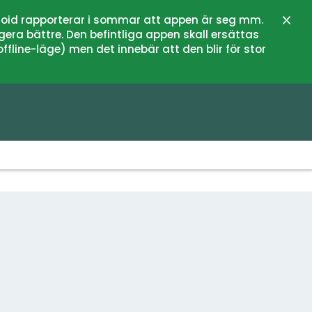
oid rapporterar i sommar att appen är seg mm.
Stän
gera bättre. Den befintliga appen skall ersättas
fline-läge) men det innebär att den blir för stor