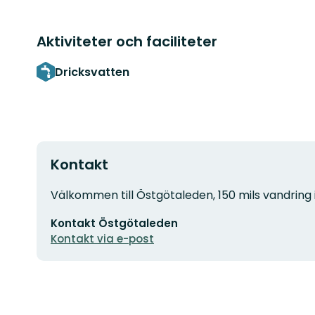
Aktiviteter och faciliteter
Dricksvatten
Kontakt
Adress
Välkommen till Östgötaleden, 150 mils vandring 
E-
Kontakt Östgötaleden
postadress
Kontakt via e-post