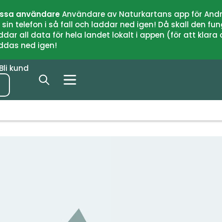
issa användare
Användare av Naturkartans app för Andr
n telefon i så fall och laddar ned igen! Då skall den fun
 all data för hela landet lokalt i appen (för att klara of
addas ned igen!
Bli kund