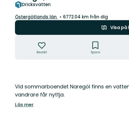
Dricksvatten
Län:
Östergötlands län
6772.04 km från dig
Visa på
Åtgärder
Besökt
Spara
Beskrivning
Vid sommarboendet Naregöl finns en vatte
vandrare får nyttja.
Läs mer