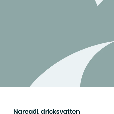
Naregöl, dricksvatten