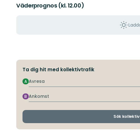
Väderprognos (kl. 12.00)
Ladda
Ta dig hit med kollektivtrafik
Avresa
A
Ankomst
B
Sök kollektiv