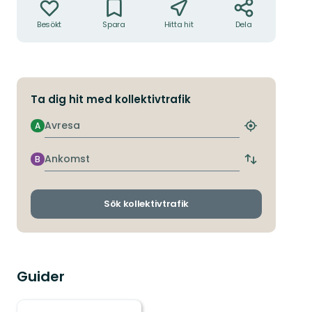
Besökt
Spara
Hitta hit
Dela
Ta dig hit med kollektivtrafik
Avresa
A
Hitta
närmaste
hållplats
Ankomst
B
Byt
avgångs-
och
ankomsthållp
Sök kollektivtrafik
Guider