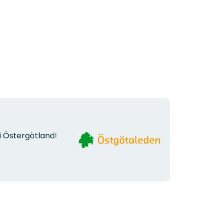
Organisationens
i Östergötland!
logotyp