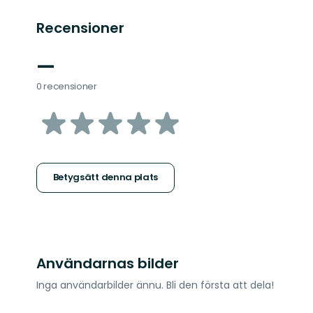
Recensioner
—
0 recensioner
av
5
stjärnor
Betygsätt denna plats
Användarnas bilder
Inga användarbilder ännu. Bli den första att dela!