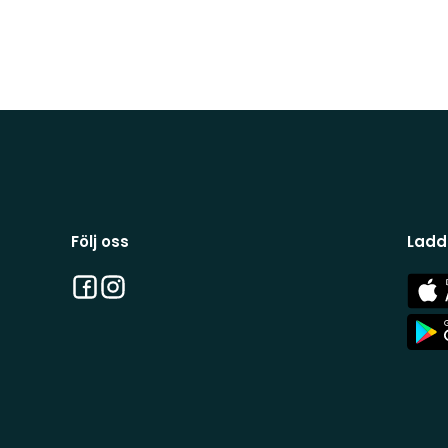
Följ oss
Ladd
Facebook
Instagram
App
Stor
App
Stor