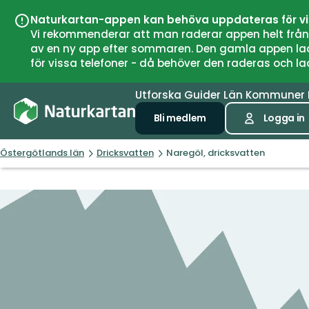
Naturkartan-appen kan behöva uppdateras för v
Vi rekommenderar att man raderar appen helt från si
av en ny app efter sommaren. Den gamla appen laddar
för vissa telefoner - då behöver den raderas och l
Utforska
Guider
Län
Kommuner
Bli medlem
Logga in
Östergötlands län
Dricksvatten
Naregöl, dricksvatten