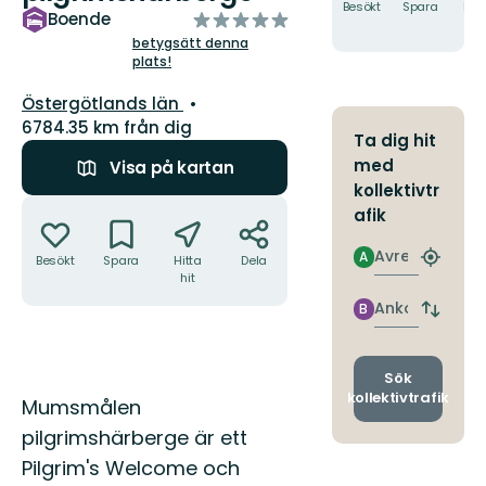
Besökt
Spara
Hitt
av
Boende
hit
5
betygsätt denna
plats!
stjärnor
Län:
Östergötlands län
6784.35 km från dig
Ta dig hit
med
Visa på kartan
kollektivtr
Åtgärder
afik
Avresa
A
Besökt
Spara
Hitta
Dela
Hitta
hit
närmas
hållpla
Ankomst
B
Byt
avgång
och
ankomst
Sök
kollektivtrafik
Beskrivning
Mumsmålen
pilgrimshärberge är ett
Pilgrim's Welcome och