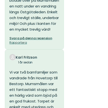
bodde över på Mumsmålen
en natt under en vandring
längs Östgötaleden. Enkelt
och trevligt ställe, underbar
miljö! Och plus i kanten för
en mycket trevlig värd!
Svara på denna recension
Rapportera
Karl Fritzson
1 år sedan
Vi var två barnfamiljer som
vandrade från Hovetorp till
Bestorp. Mumsmålen var
ett fantastiskt stopp med
en härlig värd som bjöd på
en god frukost. Torpet är
enkelt med utedass och