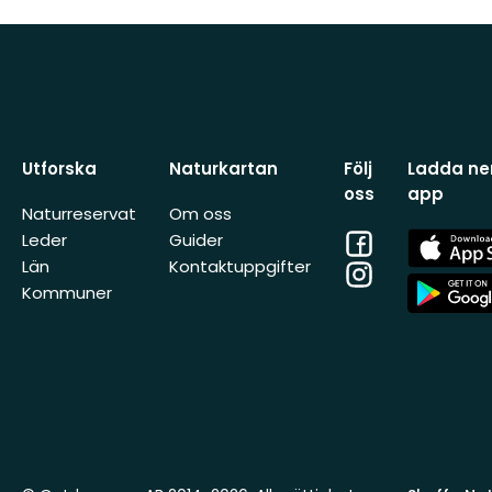
Utforska
Naturkartan
Följ
Ladda ner
oss
app
Naturreservat
Om oss
Facebook
App
Leder
Guider
Store
Län
Kontaktuppgifter
Instagram
App
Kommuner
Store