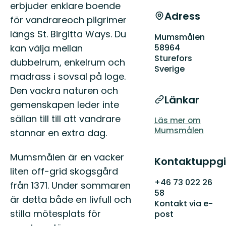
erbjuder enklare boende
Adress
för vandrareoch pilgrimer
längs St. Birgitta Ways. Du
Mumsmålen
58964
kan välja mellan
Sturefors
dubbelrum, enkelrum och
Sverige
madrass i sovsal på loge.
Den vackra naturen och
Länkar
gemenskapen leder inte
sällan till till att vandrare
Läs mer om
Mumsmålen
stannar en extra dag.
Mumsmålen är en vacker
Kontaktuppgi
liten off-grid skogsgård
+46 73 022 26
från 1371. Under sommaren
58
är detta både en livfull och
Kontakt via e-
stilla mötesplats för
post