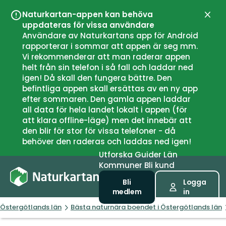
Naturkartan-appen kan behöva
Stän
uppdateras för vissa användare
Användare av Naturkartans app för Android
rapporterar i sommar att appen är seg mm.
Vi rekommenderar att man raderar appen
helt från sin telefon i så fall och laddar ned
igen! Då skall den fungera bättre. Den
befintliga appen skall ersättas av en ny app
efter sommaren. Den gamla appen laddar
all data för hela landet lokalt i appen (för
att klara offline-läge) men det innebär att
den blir för stor för vissa telefoner - då
behöver den raderas och laddas ned igen!
Utforska
Guider
Län
Kommuner
Bli kund
Bli
Logga
medlem
in
Östergötlands län
Bästa naturnära boendet i Östergötlands län