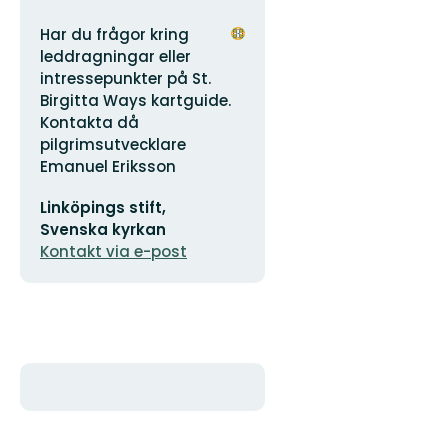
Adress
Organisationens
Har du frågor kring
logotyp
leddragningar eller
intressepunkter på St.
Birgitta Ways kartguide.
Kontakta då
pilgrimsutvecklare
Emanuel Eriksson
E-
Linköpings stift,
postadress
Svenska kyrkan
Kontakt via e-post